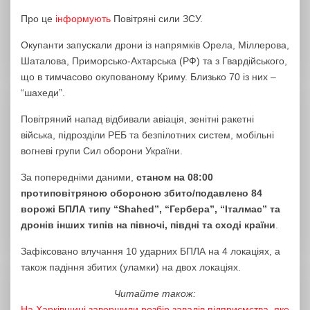
Про це
інформують
Повітряні сили ЗСУ.
Окупанти запускали дрони із напрямків Орела, Міллерова,
Шаталова, Приморсько-Ахтарська (РФ) та з Гвардійського,
що в тимчасово окупованому Криму. Близько 70 із них –
“шахеди”.
Повітряний напад відбивали авіація, зенітні ракетні
війська, підрозділи РЕБ та безпілотних систем, мобільні
вогневі групи Сил оборони України.
За попередніми даними,
станом на 08:00
протиповітряною обороною збито/подавлено 84
ворожі БПЛА типу “Shahed”, “Гербера”, “Італмас” та
дронів інших типів на півночі, півдні та сході країни
.
Зафіксовано влучання 10 ударних БПЛА на 4 локаціях, а
також падіння збитих (уламки) на двох локаціях.
Читайте також:
На Харківщині завершили розбір завалів підприємства, яке