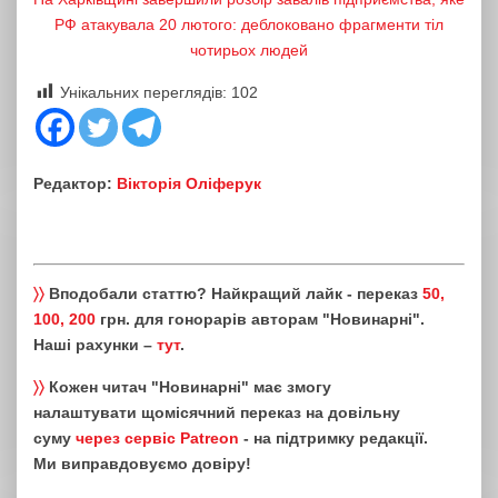
РФ атакувала 20 лютого: деблоковано фрагменти тіл
чотирьох людей
Унікальних переглядів:
102
Редактор:
Вікторія Оліферук
〉〉
Вподобали статтю? Найкращий лайк - переказ
50,
100, 200
грн. для гонорарів авторам "Новинарні".
Наші рахунки –
тут
.
〉〉
Кожен читач "Новинарні" має змогу
налаштувати щомісячний переказ на довільну
суму
через сервіс Patreon
- на підтримку редакції.
Ми виправдовуємо довіру!