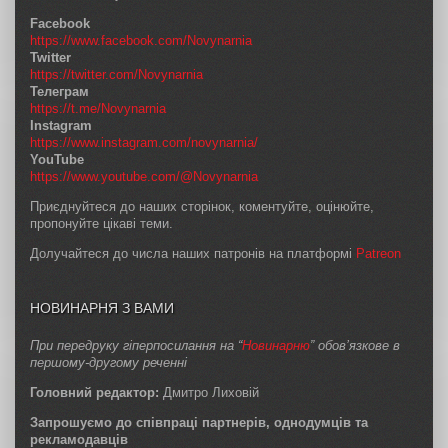
Facebook
https://www.facebook.com/Novynarnia
Twitter
https://twitter.com/Novynarnia
Телеграм
https://t.me/Novynarnia
Instagram
https://www.instagram.com/novynarnia/
YouTube
https://www.youtube.com/@Novynarnia
Приєднуйтеся до наших сторінок, коментуйте, оцінюйте,
пропонуйте цікаві теми.
Долучайтеся до числа наших патронів на платформі
Patreon
НОВИНАРНЯ З ВАМИ
При передруку гіперпосилання на “
Новинарню
” обов’язкове в
першому-другому реченні
Головний редактор:
Дмитро Лиховій
Запрошуємо до співпраці партнерів, однодумців та
рекламодавців