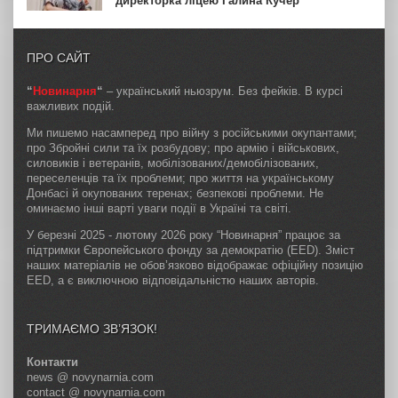
директорка ліцею Галина Кучер
ПРО САЙТ
“
Новинарня
“
– український ньюзрум. Без фейків. В курсі
важливих подій.
Ми пишемо насамперед про війну з російськими окупантами;
про Збройні сили та їх розбудову; про армію і військових,
силовиків і ветеранів, мобілізованих/демобілізованих,
переселенців та їх проблеми; про життя на українському
Донбасі й окупованих теренах; безпекові проблеми. Не
оминаємо інші варті уваги події в Україні та світі.
У березні 2025 - лютому 2026 року “Новинарня” працює за
підтримки Європейського фонду за демократію (EED). Зміст
наших матеріалів не обов’язково відображає офіційну позицію
EED, а є виключною відповідальністю наших авторів.
ТРИМАЄМО ЗВ’ЯЗОК!
Контакти
news @ novynarnia.com
contact @ novynarnia.com