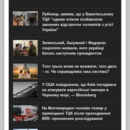
Лубінець заявив, що у Берегівському
ТЦК “одним кліком позбавляли
законних відстрочок чоловіків з усієї
України”
Зеленський, Залужний і Федоров:
соціологи назвали, кого українці
бачать наступним президентом
Тато трьох може не воювати, тато двох
– ні. Чи справедлива така система?
У США повідомили, що Київ погодився
не атакувати неросійські танкери в
Чорному морі, — Bloomberg
На Житомирщині чоловік помер у
приміщенні ТЦК після проходження
ВЛК: призначено розслідування