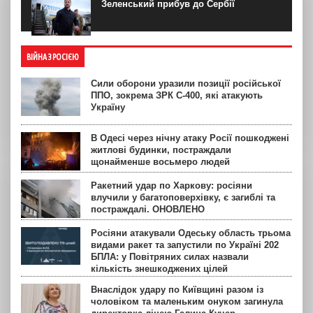
Зеленський прибув до Сербії
ВІЙНА З РОСІЄЮ
Сили оборони уразили позиції російської
ППО, зокрема ЗРК С-400, які атакують
Україну
В Одесі через нічну атаку Росії пошкоджені
житлові будинки, постраждали
щонайменше восьмеро людей
Ракетний удар по Харкову: росіяни
влучили у багатоповерхівку, є загиблі та
постраждалі. ОНОВЛЕНО
Росіяни атакували Одеську область трьома
видами ракет та запустили по Україні 202
БПЛА: у Повітряних силах назвали
кількість знешкоджених цілей
Внаслідок удару по Київщині разом із
чоловіком та маленьким онуком загинула