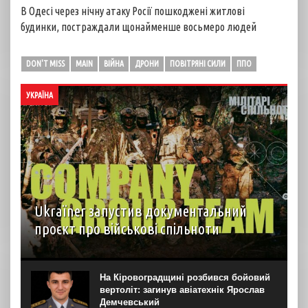
В Одесі через нічну атаку Росії пошкоджені житлові
будинки, постраждали щонайменше восьмеро людей
DON'T MISS
MAIN
ВІЙНА
ДРОНИ
ПОВІТРЯНІ СИЛИ
ППО
УКРАЇНА
Ukraїner запустив документальний
проєкт про військові спільноти
На YouTube-каналі Ukraїner W відбулася прем’єра
першої серії нового документального проєкту “Мілітарі
спільноти”. Про це “Новинарні” повідомили в Ukraїner.
На Кіровоградщині розбився бойовий
“Кожна серія присвячена окремій спільноті — її історії,
вертоліт: загинув авіатехнік Ярослав
цінностям, внутрішній...
Демчевський