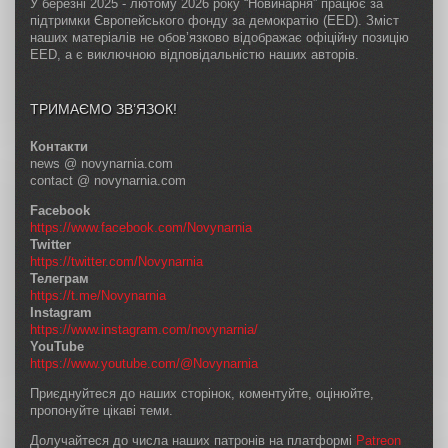
У березні 2025 - лютому 2026 року “Новинарня” працює за
підтримки Європейського фонду за демократію (EED). Зміст
наших матеріалів не обов’язково відображає офіційну позицію
EED, а є виключною відповідальністю наших авторів.
ТРИМАЄМО ЗВ’ЯЗОК!
Контакти
news @ novynarnia.com
contact @ novynarnia.com
Facebook
https://www.facebook.com/Novynarnia
Twitter
https://twitter.com/Novynarnia
Телеграм
https://t.me/Novynarnia
Instagram
https://www.instagram.com/novynarnia/
YouTube
https://www.youtube.com/@Novynarnia
Приєднуйтеся до наших сторінок, коментуйте, оцінюйте,
пропонуйте цікаві теми.
Долучайтеся до числа наших патронів на платформі
Patreon