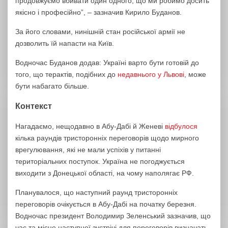
продовжуємо вбивати один одного, що ми робимо досить
якісно і професійно”, – зазначив Кирило Буданов.
За його словами, нинішній стан російської армії не
дозволить їй напасти на Київ.
Водночас Буданов додав: Україні варто бути готовій до
того, що терактів, подібних до
недавнього у Львові
, може
бути набагато більше.
Контекст
Нагадаємо, нещодавно в Абу-Дабі й Женеві
відбулося
кілька раундів тристоронніх переговорів щодо мирного
врегулювання, які не мали успіхів у питанні
територіальних поступок. Україна не погоджується
виходити з Донецької області, на чому наполягає РФ.
Планувалося, що наступний раунд тристоронніх
переговорів очікується в Абу-Дабі на початку березня.
Водночас президент Володимир Зеленський зазначив, що
час та місце наступної зустрічі для переговорів визначать