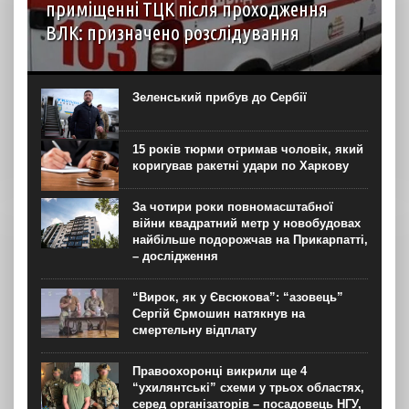
приміщенні ТЦК після проходження
ВЛК: призначено розслідування
6 серпня до територіального центру комплектування на
Житомирщині доставили чоловіка, який фігурував як
порушник правил військового обліку. Під час
Зеленський прибув до Сербії
перебування у приміщенні він знепритомнів, а потім
помер. Про інцидент...
15 років тюрми отримав чоловік, який
коригував ракетні удари по Харкову
За чотири роки повномасштабної
війни квадратний метр у новобудовах
найбільше подорожчав на Прикарпатті,
– дослідження
“Вирок, як у Євсюкова”: “азовець”
Сергій Єрмошин натякнув на
смертельну відплату
Правоохоронці викрили ще 4
“ухилянтські” схеми у трьох областях,
серед організаторів – посадовець НГУ,