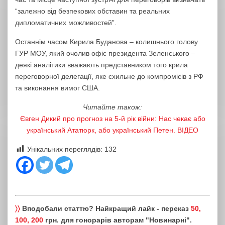
“залежно від безпекових обставин та реальних
дипломатичних можливостей”.
Останнім часом Кирила Буданова – колишнього голову
ГУР МОУ, який очолив офіс президента Зеленського –
деякі аналітики вважають представником того крила
переговорної делегації, яке схильне до компромісів з РФ
та виконання вимог США.
Читайте також:
Євген Дикий про прогноз на 5-й рік війни: Нас чекає або
український Ататюрк, або український Петен. ВІДЕО
Унікальних переглядів:
132
〉〉
Вподобали статтю? Найкращий лайк - переказ
50,
100, 200
грн. для гонорарів авторам "Новинарні".