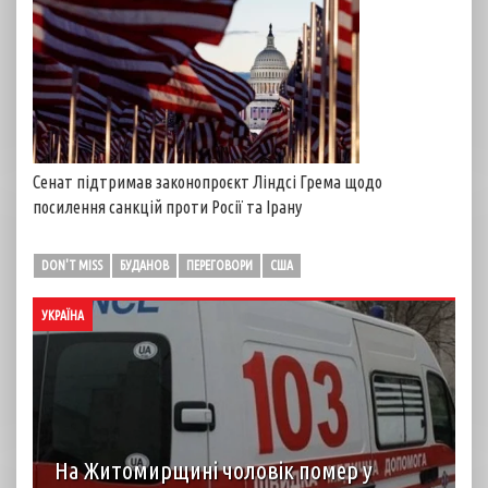
Сенат підтримав законопроєкт Ліндсі Грема щодо
посилення санкцій проти Росії та Ірану
DON'T MISS
БУДАНОВ
ПЕРЕГОВОРИ
США
УКРАЇНА
На Житомирщині чоловік помер у