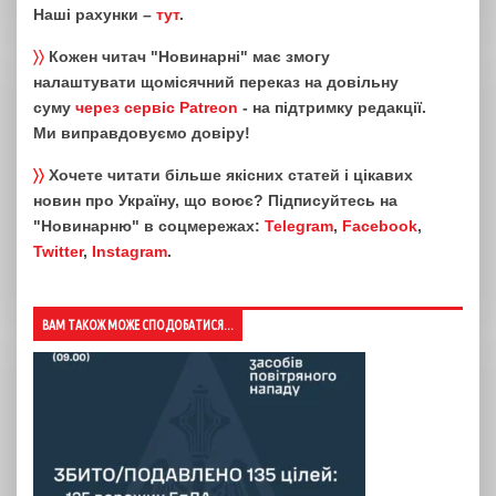
Наші рахунки –
тут
.
〉〉
Кожен читач "Новинарні" має змогу
налаштувати щомісячний переказ на довільну
суму
через сервіс Patreon
- на підтримку редакції.
Ми виправдовуємо довіру!
〉〉
Хочете читати більше якісних статей і цікавих
новин про Україну, що воює? Підписуйтесь на
"Новинарню" в соцмережах:
Telegram
,
Facebook
,
Twitter
,
Instagram
.
ВАМ ТАКОЖ МОЖЕ СПОДОБАТИСЯ...