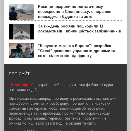
Росіяни вдарили по логістичному
перехрестю в Слов’янську: є поранені,
пошкоджені будинки та авто
За тиждень росіяни пошкодили 11
локомотивів і вбили шістьох залізничників
“Керувати можна з Європи”: розробка
“Скелі” дозволяє управляти дронами за
сотні кілометрів від фронту
ПРО САЙТ
“
Новинарня
“
– український ньюзрум. Без фейків. В курсі
важливих подій.
Ми пишемо насамперед про війну з російськими окупантами;
про Збройні сили та їх розбудову; про армію і військових,
силовиків і ветеранів, мобілізованих/демобілізованих,
переселенців та їх проблеми; про життя на українському
Донбасі й окупованих теренах; безпекові проблеми. Не
оминаємо інші варті уваги події в Україні та світі.