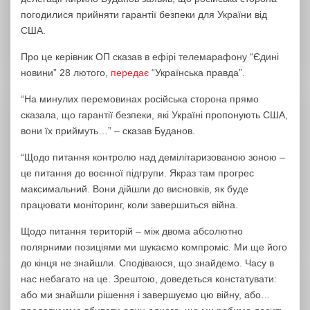
погодилися прийняти гарантії безпеки для України від
США.
Про це керівник ОП сказав в ефірі телемарафону “Єдині
новини” 28 лютого,
передає
“Українська правда”.
“На минулих перемовинах російська сторона прямо
сказала, що гарантії безпеки, які Україні пропонують США,
вони їх приймуть…” – сказав Буданов.
“Щодо питання контролю над демілітаризованою зоною –
це питання до воєнної підгрупи. Якраз там прогрес
максимальний. Вони дійшли до висновків, як буде
працювати моніторинг, коли завершиться війна.
Щодо питання територій – між двома абсолютно
полярними позиціями ми шукаємо компроміс. Ми ще його
до кінця не знайшли. Сподіваюся, що знайдемо. Часу в
нас небагато на це. Зрештою, доведеться констатувати:
або ми знайшли рішення і завершуємо цю війну, або…