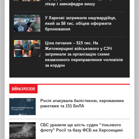
лікар і завкафедри вишу
У Харкові затримали нацгвардійця,
який за $8 тис. обіцяв оформити
бронювання
Ціна питання – $15 тис. На
Житомирщині військового у СЗЧ
затримали за організацію схеми
незаконного переправлення чоловіків
за кордон
ВІЙНА З РОСІЄЮ
Росія атакувала балістикою, керованими
ракетами та 151 БпЛА
СБС уразили ще шість суден “тіньового
флоту” Росії та базу ФСБ на Херсонщині