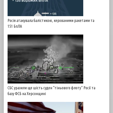
Росія атакувала балістикою, керованими ракетами та
151 БпЛА
СБС уразили ще шість суден “тіньового флоту” Росії та
базу ФСБ на Херсонщині