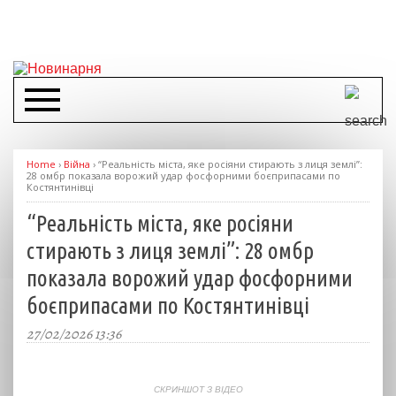
Home
›
Війна
›
“Реальність міста, яке росіяни стирають з лиця землі”:
28 омбр показала ворожий удар фосфорними боєприпасами по
Костянтинівці
“Реальність міста, яке росіяни
стирають з лиця землі”: 28 омбр
показала ворожий удар фосфорними
боєприпасами по Костянтинівці
27/02/2026 13:36
СКРИНШОТ З ВІДЕО