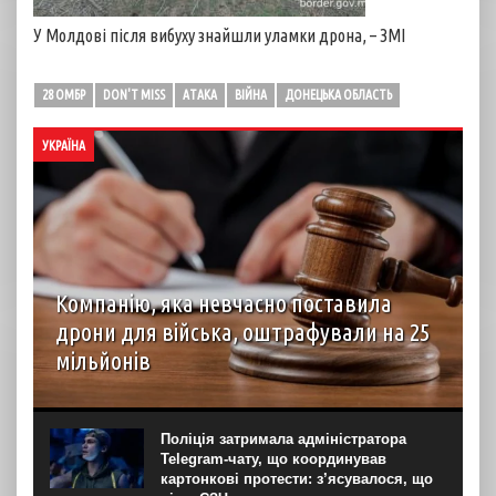
У Молдові після вибуху знайшли уламки дрона, – ЗМІ
28 ОМБР
DON'T MISS
АТАКА
ВІЙНА
ДОНЕЦЬКА ОБЛАСТЬ
УКРАЇНА
Компанію, яка невчасно поставила
дрони для війська, оштрафували на 25
мільйонів
Господарський суд Рівненської області вирішив стягнути
з ТОВ “Домпромбуд” на користь ДП Міністерства
оборони “Агенція оборонних закупівель” 24,88 млн грн за
Поліція затримала адміністратора
невчасно поставлені дрони. Про це свідчить рішення
Telegram-чату, що координував
суду...
картонкові протести: з’ясувалося, що