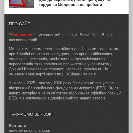
кордоні з Молдовою не проїхати
ПРО САЙТ
“
Новинарня
“
– український ньюзрум. Без фейків. В курсі
важливих подій.
Ми пишемо насамперед про війну з російськими окупантами;
про Збройні сили та їх розбудову; про армію і військових,
силовиків і ветеранів, мобілізованих/демобілізованих,
переселенців та їх проблеми; про життя на українському
Донбасі й окупованих теренах; безпекові проблеми. Не
оминаємо інші варті уваги події в Україні та світі.
У березні 2025 - лютому 2026 року “Новинарня” працює за
підтримки Європейського фонду за демократію (EED). Зміст
наших матеріалів не обов’язково відображає офіційну позицію
EED, а є виключною відповідальністю наших авторів.
ТРИМАЄМО ЗВ’ЯЗОК!
Контакти
news @ novynarnia.com