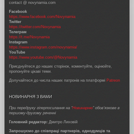
contact @ novynarnia.com
Facebook
https://www.facebook.com/Novynarnia
Twitter
https://twitter.com/Novynarnia
Телеграм
https://t.me/Novynarnia
Instagram
https://www.instagram.com/novynarnia/
YouTube
https://www.youtube.com/@Novynarnia
Приєднуйтеся до наших сторінок, коментуйте, оцінюйте,
пропонуйте цікаві теми.
Долучайтеся до числа наших патронів на платформі
Patreon
НОВИНАРНЯ З ВАМИ
При передруку гіперпосилання на “
Новинарню
” обов’язкове в
першому-другому реченні
Головний редактор:
Дмитро Лиховій
Запрошуємо до співпраці партнерів, однодумців та