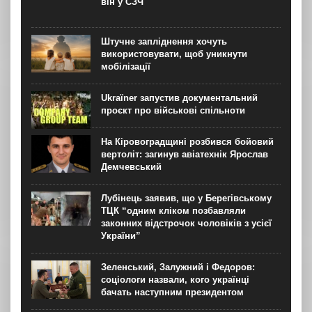
він у СЗЧ
Штучне запліднення хочуть
використовувати, щоб уникнути
мобілізації
Ukraїner запустив документальний
проєкт про військові спільноти
На Кіровоградщині розбився бойовий
вертоліт: загинув авіатехнік Ярослав
Демчевський
Лубінець заявив, що у Берегівському
ТЦК “одним кліком позбавляли
законних відстрочок чоловіків з усієї
України”
Зеленський, Залужний і Федоров:
соціологи назвали, кого українці
бачать наступним президентом