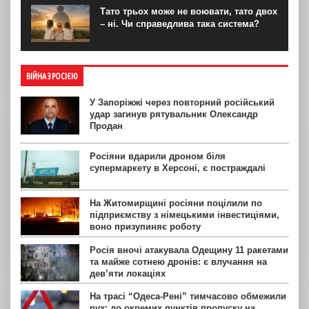
Тато трьох може не воювати, тато двох
– ні. Чи справедлива така система?
ВІЙНА З РОСІЄЮ
У Запоріжжі через повторний російський
удар загинув рятувальник Олександр
Продан
Росіяни вдарили дроном біля
супермаркету в Херсоні, є постраждалі
На Житомирщині росіяни поцілили по
підприємству з німецькими інвестиціями,
воно призупиняє роботу
Росія вночі атакувала Одещину 11 ракетами
та майже сотнею дронів: є влучання на
дев’яти локаціях
На трасі “Одеса-Рені” тимчасово обмежили
рух: до окремих пунктів пропуску на