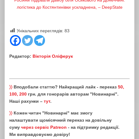
Росіяни підірвали дамбу біля Осикового на Донеччині:
логістика до Костянтинівки ускладнена, – DeepState
Унікальних переглядів:
83
Редактор:
Вікторія Оліферук
〉〉
Вподобали статтю? Найкращий лайк - переказ
50,
100, 200
грн. для гонорарів авторам "Новинарні".
Наші рахунки –
тут
.
〉〉
Кожен читач "Новинарні" має змогу
налаштувати щомісячний переказ на довільну
суму
через сервіс Patreon
- на підтримку редакції.
Ми виправдовуємо довіру!