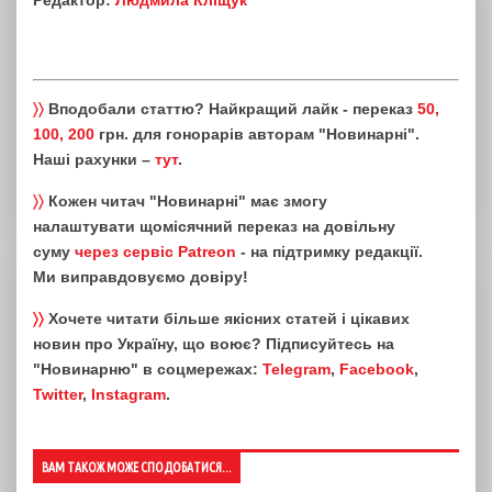
Редактор:
Людмила Кліщук
〉〉
Вподобали статтю? Найкращий лайк - переказ
50,
100, 200
грн. для гонорарів авторам "Новинарні".
Наші рахунки –
тут
.
〉〉
Кожен читач "Новинарні" має змогу
налаштувати щомісячний переказ на довільну
суму
через сервіс Patreon
- на підтримку редакції.
Ми виправдовуємо довіру!
〉〉
Хочете читати більше якісних статей і цікавих
новин про Україну, що воює? Підписуйтесь на
"Новинарню" в соцмережах:
Telegram
,
Facebook
,
Twitter
,
Instagram
.
ВАМ ТАКОЖ МОЖЕ СПОДОБАТИСЯ...