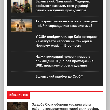
Зеленський, Залужний і Федоров:
соціологи назвали, кого українці
бачать наступним президентом
Тато трьох може не воювати, тато двох
– ні. Чи справедлива така система?
У США повідомили, що Київ погодився
не атакувати неросійські танкери в
Чорному морі, — Bloomberg
На Житомирщині чоловік помер у
приміщенні ТЦК після проходження
ВЛК: призначено розслідування
Зеленський прибув до Сербії
ВІЙНА З РОСІЄЮ
За добу Сили оборони уразили вісім
районів зосередження живої сили росіян,