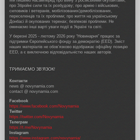
Ми пишемо насамперед про війну з російськими окупантами;
про Збройні сили та їх розбудову; про армію і військових,
силовиків і ветеранів, мобілізованих/демобілізованих,
переселенців та їх проблеми; про життя на українському
Донбасі й окупованих теренах; безпекові проблеми. Не
оминаємо інші варті уваги події в Україні та світі.
У березні 2025 - лютому 2026 року “Новинарня” працює за
підтримки Європейського фонду за демократію (EED). Зміст
наших матеріалів не обов’язково відображає офіційну позицію
EED, а є виключною відповідальністю наших авторів.
ТРИМАЄМО ЗВ’ЯЗОК!
Контакти
news @ novynarnia.com
contact @ novynarnia.com
Facebook
https://www.facebook.com/Novynarnia
Twitter
https://twitter.com/Novynarnia
Телеграм
https://t.me/Novynarnia
Instagram
https://www.instagram.com/novynarnia/