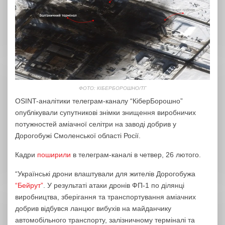
ФОТО: КІБЕРБОРОШНО/ТГ
OSINT-аналітики телеграм-каналу “КіберБорошно”
опублікували супутникові знімки знищення виробничих
потужностей аміачної селітри на заводі добрив у
Дорогобужі Смоленської області Росії.
Кадри
поширили
в телеграм-каналі в четвер, 26 лютого.
“Українські дрони влаштували для жителів Дорогобужа
“Бейрут”
. У результаті атаки дронів ФП-1 по ділянці
виробництва, зберігання та транспортування аміачних
добрив відбувся ланцюг вибухів на майданчику
автомобільного транспорту, залізничному терміналі та