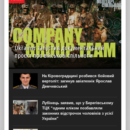
Ukraїner запустив документальний
проєкт про військові спільноти
На YouTube-каналі Ukraїner W відбулася прем’єра
першої серії нового документального проєкту “Мілітарі
спільноти”. Про це “Новинарні” повідомили в Ukraїner.
На Кіровоградщині розбився бойовий
“Кожна серія присвячена окремій спільноті — її історії,
вертоліт: загинув авіатехнік Ярослав
цінностям, внутрішній...
Демчевський
Лубінець заявив, що у Берегівському
ТЦК “одним кліком позбавляли
законних відстрочок чоловіків з усієї
України”