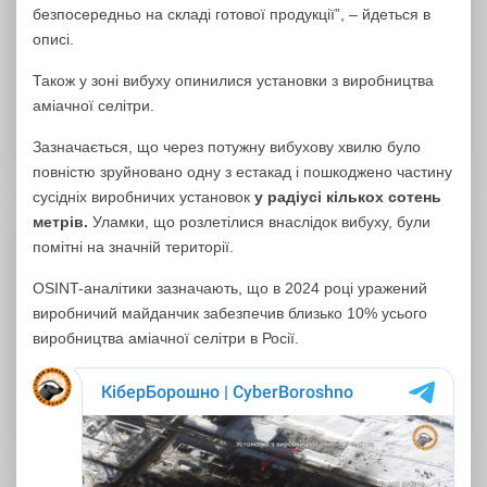
безпосередньо на складі готової продукції”, – йдеться в
описі.
Також у зоні вибуху опинилися установки з виробництва
аміачної селітри.
Зазначається, що через потужну вибухову хвилю було
повністю зруйновано одну з естакад і пошкоджено частину
сусідніх виробничих установок
у радіусі кількох сотень
метрів.
Уламки, що розлетілися внаслідок вибуху, були
помітні на значній території.
OSINT-аналітики зазначають, що в 2024 році уражений
виробничий майданчик забезпечив близько 10% усього
виробництва аміачної селітри в Росії.