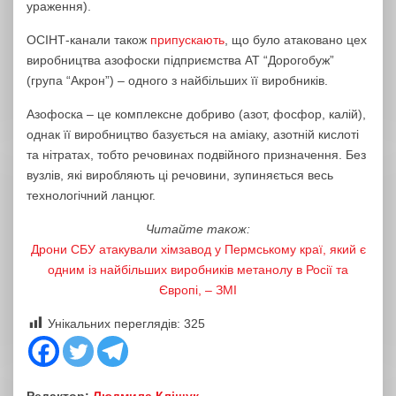
ураження).
ОСІНТ-канали також
припускають
, що було атаковано цех
виробництва азофоски підприємства АТ “Дорогобуж”
(група “Акрон”) – одного з найбільших її виробників.
Азофоска – це комплексне добриво (азот, фосфор, калій),
однак її виробництво базується на аміаку, азотній кислоті
та нітратах, тобто речовинах подвійного призначення. Без
вузлів, які виробляють ці речовини, зупиняється весь
технологічний ланцюг.
Читайте також:
Дрони СБУ атакували хімзавод у Пермському краї, який є
одним із найбільших виробників метанолу в Росії та
Європі, – ЗМІ
Унікальних переглядів:
325