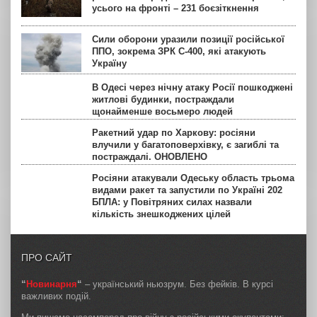
усього на фронті – 231 боєзіткнення
Сили оборони уразили позиції російської
ППО, зокрема ЗРК С-400, які атакують
Україну
В Одесі через нічну атаку Росії пошкоджені
житлові будинки, постраждали
щонайменше восьмеро людей
Ракетний удар по Харкову: росіяни
влучили у багатоповерхівку, є загиблі та
постраждалі. ОНОВЛЕНО
Росіяни атакували Одеську область трьома
видами ракет та запустили по Україні 202
БПЛА: у Повітряних силах назвали
кількість знешкоджених цілей
ПРО САЙТ
“
Новинарня
“
– український ньюзрум. Без фейків. В курсі
важливих подій.