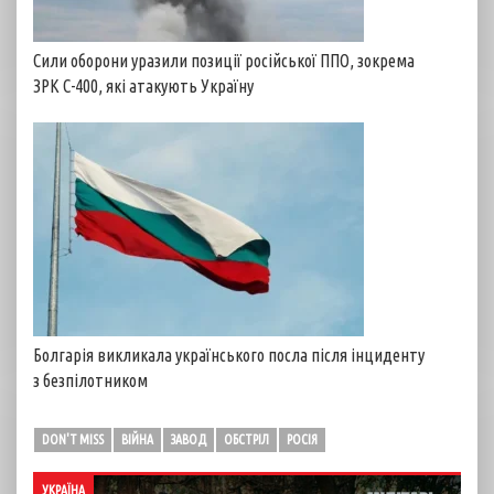
Сили оборони уразили позиції російської ППО, зокрема
ЗРК С-400, які атакують Україну
Болгарія викликала українського посла після інциденту
з безпілотником
DON'T MISS
ВІЙНА
ЗАВОД
ОБСТРІЛ
РОСІЯ
УКРАЇНА