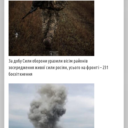
За добу Сили оборони уразили вісім районів
зосередження живої сили росіян, усього на фронті – 231
боєзіткнення