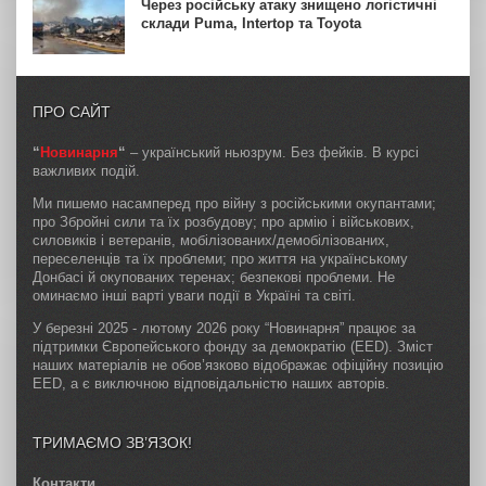
Через російську атаку знищено логістичні
склади Puma, Intertop та Toyota
ПРО САЙТ
“
Новинарня
“
– український ньюзрум. Без фейків. В курсі
важливих подій.
Ми пишемо насамперед про війну з російськими окупантами;
про Збройні сили та їх розбудову; про армію і військових,
силовиків і ветеранів, мобілізованих/демобілізованих,
переселенців та їх проблеми; про життя на українському
Донбасі й окупованих теренах; безпекові проблеми. Не
оминаємо інші варті уваги події в Україні та світі.
У березні 2025 - лютому 2026 року “Новинарня” працює за
підтримки Європейського фонду за демократію (EED). Зміст
наших матеріалів не обов’язково відображає офіційну позицію
EED, а є виключною відповідальністю наших авторів.
ТРИМАЄМО ЗВ’ЯЗОК!
Контакти