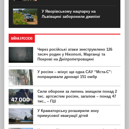
У Яворівському нацпарку на
Львівщині заборонили джипінг
ВІЙНА З РОСІЄЮ
Через російські атаки знеструмлено 126
тисяч родин у Нікополі, Марганці та
Покрові на Дніпропетровщині
У росіян – мінус ще одна САУ “Мста-С”:
попрацювали дронарі 151 омбр
Сили оборони за липень знищили понад 2
тис. артсистем росіян, загалом – понад 47
тис., – ГШ
У Краматорську розширили зону
примусової евакуації дітей