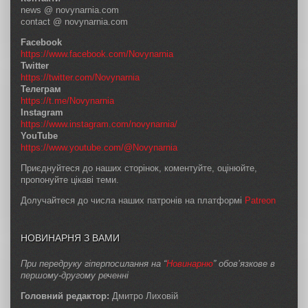
news @ novynarnia.com
contact @ novynarnia.com
Facebook
https://www.facebook.com/Novynarnia
Twitter
https://twitter.com/Novynarnia
Телеграм
https://t.me/Novynarnia
Instagram
https://www.instagram.com/novynarnia/
YouTube
https://www.youtube.com/@Novynarnia
Приєднуйтеся до наших сторінок, коментуйте, оцінюйте,
пропонуйте цікаві теми.
Долучайтеся до числа наших патронів на платформі
Patreon
НОВИНАРНЯ З ВАМИ
При передруку гіперпосилання на “
Новинарню
” обов’язкове в
першому-другому реченні
Головний редактор:
Дмитро Лиховій