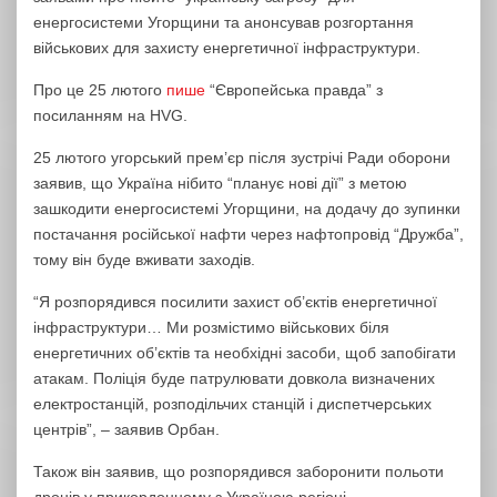
енергосистеми Угорщини та анонсував розгортання
військових для захисту енергетичної інфраструктури.
Про це 25 лютого
пише
“Європейська правда” з
посиланням на HVG.
25 лютого угорський прем’єр після зустрічі Ради оборони
заявив, що Україна нібито “планує нові дії” з метою
зашкодити енергосистемі Угорщини, на додачу до зупинки
постачання російської нафти через нафтопровід “Дружба”,
тому він буде вживати заходів.
“Я розпорядився посилити захист об’єктів енергетичної
інфраструктури… Ми розмістимо військових біля
енергетичних об’єктів та необхідні засоби, щоб запобігати
атакам. Поліція буде патрулювати довкола визначених
електростанцій, розподільчих станцій і диспетчерських
центрів”, – заявив Орбан.
Також він заявив, що розпорядився заборонити польоти