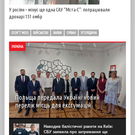
У росіян – мінус ще одна САУ “Мста-С”: попрацювали
дронарі 151 омбр
DON'T MISS
ВІЙСЬКОВІ
ЗАЯВИ
ОРБАН
УГОРЩИНА
УКРАЇНА
Польща передала Україні новий
перелік місць для ексгумацій
У Львові 5 серпня пройшло засідання Українсько-
польської робочої групи у справах гідних поховань, у
межах якого Польща передала перелік місць для
Наводив балістичні ракети на Київ:
проведення подальших робіт на території України. Про
СБУ заявила про затримання ще