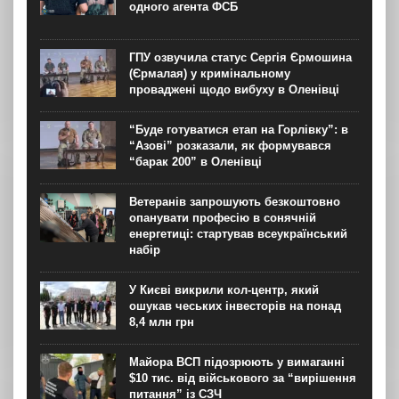
це...
одного агента ФСБ
ГПУ озвучила статус Сергія Єрмошина
(Єрмалая) у кримінальному
проваджені щодо вибуху в Оленівці
“Буде готуватися етап на Горлівку”: в
“Азові” розказали, як формувався
“барак 200” в Оленівці
Ветеранів запрошують безкоштовно
опанувати професію в сонячній
енергетиці: стартував всеукраїнський
набір
У Києві викрили кол-центр, який
ошукав чеських інвесторів на понад
8,4 млн грн
Майора ВСП підозрюють у вимаганні
$10 тис. від військового за “вирішення
питання” із СЗЧ