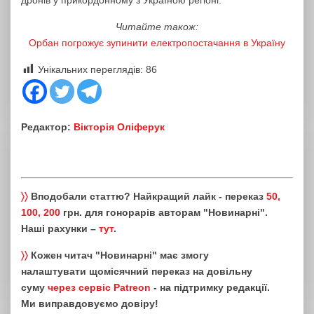
дронів у прикордонному з Україною регіоні.
Читайте також:
Орбан погрожує зупинити електропостачання в Україну
Унікальних переглядів:
86
Редактор:
Вікторія Оліферук
〉〉
Вподобали статтю? Найкращий лайк - переказ
50,
100, 200
грн. для гонорарів авторам "Новинарні".
Наші рахунки –
тут
.
〉〉
Кожен читач "Новинарні" має змогу
налаштувати щомісячний переказ на довільну
суму
через сервіс Patreon
- на підтримку редакції.
Ми виправдовуємо довіру!