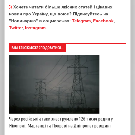
〉〉
Хочете читати більше якісних статей і цікавих
новин про Україну, що воює? Підписуйтесь на
"Новинарню" в соцмережах:
Telegram
,
Facebook
,
Twitter
,
Instagram
.
ВАМ ТАКОЖ МОЖЕ СПОДОБАТИСЯ...
Через російські атаки знеструмлено 126 тисяч родин у
Нікополі, Марганці та Покрові на Дніпропетровщині