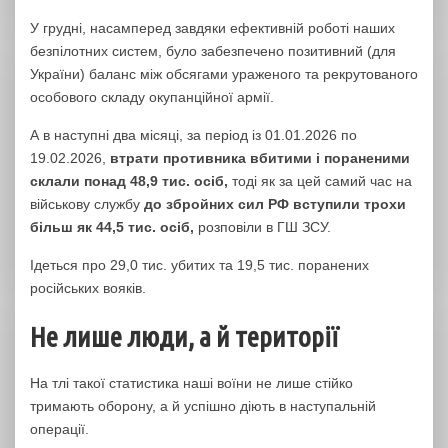
У грудні, насамперед завдяки ефективній роботі наших
безпілотних систем, було забезпечено позитивний (для
України) баланс між обсягами ураженого та рекрутованого
особового складу окупанційної армії.
А в наступні два місяці, за період із 01.01.2026 по
19.02.2026,
втрати противника вбитими і пораненими
склали понад 48,9 тис. осіб,
тоді як за цей самий час на
військову службу
до збройних сил РФ вступили трохи
більш як 44,5 тис. осіб,
розповіли в ГШ ЗСУ.
Ідеться про 29,0 тис. убитих та 19,5 тис. поранених
російських вояків.
Не лише люди, а й території
На тлі такої статистика наші воїни не лише стійко
тримають оборону, а й успішно діють в наступальній
операції.