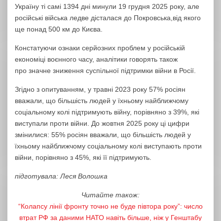
Україну ті самі
1394 дні минули 19 грудня 2025 року, але
російські війська ледве дісталася до Покровська,від якого
ще понад 500 км до Києва.
Констатуючи ознаки серйозних проблем у російській
економіці воєнного часу, аналітики говорять також
про
значне зниження суспільної підтримки війни в Росії.
Згідно з опитуванням, у травні 2023 року 57% росіян
вважали, що більшість людей у ​​їхньому найближчому
соціальному колі підтримують війну, порівняно з 39%, які
виступали проти війни. До жовтня 2025 року ці цифри
змінилися: 55% росіян вважали, що більшість людей у ​​
їхньому найближчому соціальному колі виступають проти
війни, порівняно з 45%, які її підтримують
.
підготувала: Леся Волошка
Читайте також:
“Колапсу лінії фронту точно не буде півтора року”: число
втрат РФ за даними НАТО навіть більше, ніж у Генштабу