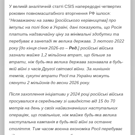
У великій аналітичній статті CSIS напередодні четвертих
роковин повномасштабного вторгнення РФ ішлося:
“
Незважаючи на заяви [російського керівництва] про
імпульс на полі бою в Україні, дані показують, що Росія
платить надзвичайну ціну за мінімальні здобутки та
перебуває в занепаді як велика держава. З лютого 2022
року [до кінця січня 2026-го –
Ред.
] російські війська
зазнали майже 1,2 мільйона втрат, що більше за
втрати, ніж будь-яка велика держава зазнавала в будь-
якій війні з часів Другої світової війни. За нинішніх
темпів, сукупні втрати Росії та України можуть
сягнути 2 мільйонів до весни 2026 року.
Після захоплення ініціативи у 2024 році російські війська
просувалися в середньому зі швидкістю від 15 до 70
метрів на день у своїх найвизначніших наступальних
операціях, що повільніше, ніж майже будь-яка велика
наступальна кампанія в будь-якій війні за останнє
століття. Тим часом воєнна економіка Росії перебуває