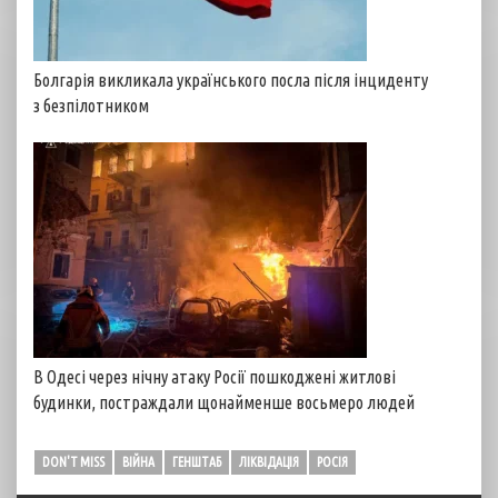
Болгарія викликала українського посла після інциденту
з безпілотником
В Одесі через нічну атаку Росії пошкоджені житлові
будинки, постраждали щонайменше восьмеро людей
DON'T MISS
ВІЙНА
ГЕНШТАБ
ЛІКВІДАЦІЯ
РОСІЯ