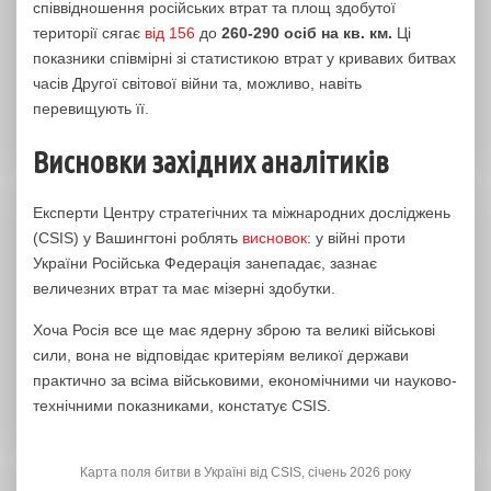
співвідношення російських втрат та площ здобутої
території сягає
від 156
до
260-290 осіб на кв. км.
Ці
показники співмірні зі статистикою втрат у кривавих битвах
часів Другої світової війни та, можливо, навіть
перевищують її.
Висновки західних аналітиків
Експерти Центру стратегічних та міжнародних досліджень
(CSIS) у Вашингтоні роблять
висновок
: у війні проти
України Російська Федерація занепадає, зазнає
величезних втрат та має мізерні здобутки.
Хоча Росія все ще має ядерну зброю та великі військові
сили, вона не відповідає критеріям великої держави
практично за всіма військовими, економічними чи науково-
технічними показниками, констатує CSIS.
Карта поля битви в Україні від CSIS, січень 2026 року