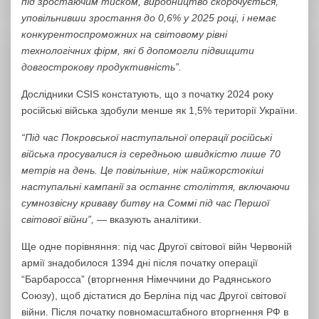
під зростаючим тиском, виробництво скорочується,
уповільнивши зростання до 0,6% у 2025 році, і немає
конкурентоспроможних на світовому рівні
технологічних фірм, які б допомогли підвищити
довгострокову продуктивність”.
Дослідники CSIS констатують, що з початку 2024 року
російські війська здобули менше як 1,5% території України.
“Під час Покровської наступальної операції російські
війська просувалися із середньою швидкістю лише 70
метрів на день. Це повільніше, ніж найжорстокіші
наступальні кампанії за останнє століття, включаючи
сумнозвісну криваву битву на Соммі під час Першої
світової війни”,
— вказують аналітики.
Ще одне порівняння: під час Другої світової війн
Червоній
армії знадобилося 1394 дні після початку операції
“Барбаросса” (вторгнення Німеччини до Радянського
Союзу), щоб дістатися до Берліна під час Другої світової
війни. Після початку повномасштабного вторгнення РФ в