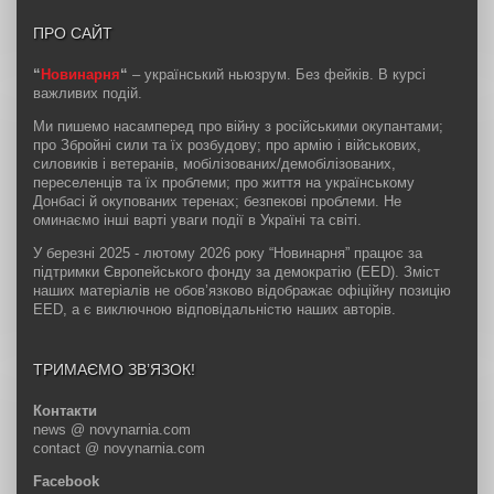
ПРО САЙТ
“
Новинарня
“
– український ньюзрум. Без фейків. В курсі
важливих подій.
Ми пишемо насамперед про війну з російськими окупантами;
про Збройні сили та їх розбудову; про армію і військових,
силовиків і ветеранів, мобілізованих/демобілізованих,
переселенців та їх проблеми; про життя на українському
Донбасі й окупованих теренах; безпекові проблеми. Не
оминаємо інші варті уваги події в Україні та світі.
У березні 2025 - лютому 2026 року “Новинарня” працює за
підтримки Європейського фонду за демократію (EED). Зміст
наших матеріалів не обов’язково відображає офіційну позицію
EED, а є виключною відповідальністю наших авторів.
ТРИМАЄМО ЗВ’ЯЗОК!
Контакти
news @ novynarnia.com
contact @ novynarnia.com
Facebook