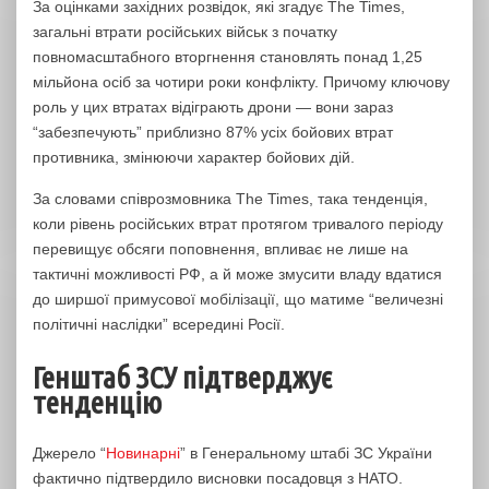
За оцінками західних розвідок, які згадує The Times,
загальні втрати російських військ з початку
повномасштабного вторгнення становлять понад 1,25
мільйона осіб за чотири роки конфлікту. Причому ключову
роль у цих втратах відіграють дрони — вони зараз
“забезпечують” приблизно 87% усіх бойових втрат
противника, змінюючи характер бойових дій.
За словами співрозмовника The Times, така тенденція,
коли рівень російських втрат протягом тривалого періоду
перевищує обсяги поповнення, впливає не лише на
тактичні можливості РФ, а й може змусити владу вдатися
до ширшої примусової мобілізації, що матиме “величезні
політичні наслідки” всередині Росії.
Генштаб ЗСУ підтверджує
тенденцію
Джерело “
Новинарні
” в Генеральному штабі ЗС України
фактично підтвердило висновки посадовця з НАТО.