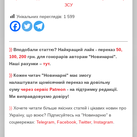
ЗСУ
Унікальних переглядів:
1 599
〉〉
Вподобали статтю? Найкращий лайк - переказ
50,
100, 200
грн. для гонорарів авторам "Новинарні".
Наші рахунки –
тут
.
〉〉
Кожен читач "Новинарні" має змогу
налаштувати щомісячний переказ на довільну
суму
через сервіс Patreon
- на підтримку редакції.
Ми виправдовуємо довіру!
〉〉
Хочете читати більше якісних статей і цікавих новин про
Україну, що воює? Підписуйтесь на "Новинарню" в
соцмережах:
Telegram
,
Facebook
,
Twitter
,
Instagram
.