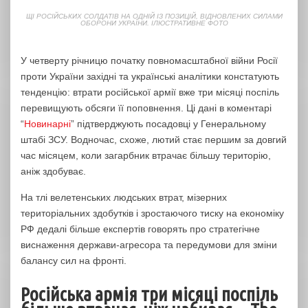
ЩІ РОСІЙСЬКИХ СОЛДАТІВ НА ОДНІЙ ІЗ ПОЗИЦІЙ, ВІДНОВЛЕНИХ СИЛАМИ
ОБОРОНИ УКРАЇНИ. ІЛЮСТРАТИВНЕ ФОТО
У четверту річницю початку повномасштабної війни Росії
проти України західні та українські аналітики констатують
тенденцію: втрати російської армії вже три місяці поспіль
перевищують обсяги її поповнення. Ці дані в коментарі
“
Новинарні
” підтверджують посадовці у Генеральному
штабі ЗСУ. Водночас, схоже, лютий стає першим за довгий
час місяцем, коли загарбник втрачає більшу територію,
аніж здобуває.
На тлі велетенських людських втрат, мізерних
територіальних здобутків і зростаючого тиску на економіку
РФ дедалі більше експертів говорять про стратегічне
виснаження держави-агресора та передумови для зміни
балансу сил на фронті.
Російська армія три місяці поспіль