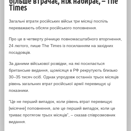
більше втрачає, ніж набирає, – The
Times
Загальні втрати російських військ три місяці поспіль
переважають обсяги російського поповнення.
Про це в четверту річницю повномасштабного вторгнення,
24 лютого, пише The Times із посиланням на західних
посадовців.
За даними військової розвідки, на які посилається
британське видання, щомісяця в РФ рекрутують близько
30–35 тисяч осіб. Однак упродовж останніх трьох місяців
рівень загальних втрат російської армії перевищує ці
показники.
“Це не перший випадок, коли рівень втрат перевищує
[місячне] поповнення, але це перший випадок, коли це
триває протягом трьох місяців”, – сказав співрозмовник
видання.