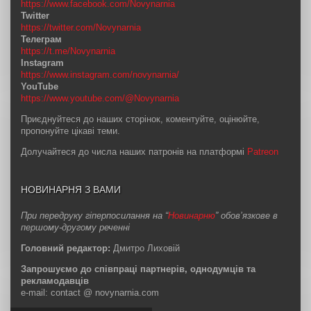
https://www.facebook.com/Novynarnia
Twitter
https://twitter.com/Novynarnia
Телеграм
https://t.me/Novynarnia
Instagram
https://www.instagram.com/novynarnia/
YouTube
https://www.youtube.com/@Novynarnia
Приєднуйтеся до наших сторінок, коментуйте, оцінюйте,
пропонуйте цікаві теми.
Долучайтеся до числа наших патронів на платформі
Patreon
НОВИНАРНЯ З ВАМИ
При передруку гіперпосилання на “
Новинарню
” обов’язкове в
першому-другому реченні
Головний редактор:
Дмитро Лиховій
Запрошуємо до співпраці партнерів, однодумців та
рекламодавців
e-mail: contact @ novynarnia.com