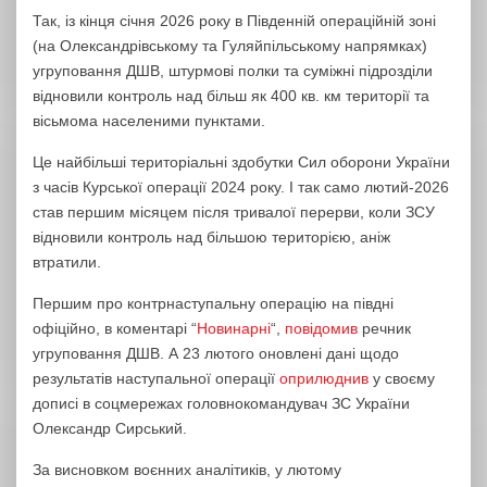
Так, із кінця січня 2026 року в Південній операційній зоні
(на Олександрівському та Гуляйпільському напрямках)
угруповання ДШВ, штурмові полки та суміжні підрозділи
відновили контроль над більш як 400 кв. км території та
вісьмома населеними пунктами.
Це найбільші територіальні здобутки Сил оборони України
з часів Курської операції 2024 року. І так само лютий-2026
став першим місяцем після тривалої перерви, коли ЗСУ
відновили контроль над більшою територією, аніж
втратили.
Першим про контрнаступальну операцію на півдні
офіційно, в коментарі “
Новинарні
“,
повідомив
речник
угруповання ДШВ. А 23 лютого оновлені дані щодо
результатів наступальної операції
оприлюднив
у своєму
дописі в соцмережах головнокомандувач ЗС України
Олександр Сирський.
За висновком воєнних аналітиків, у лютому