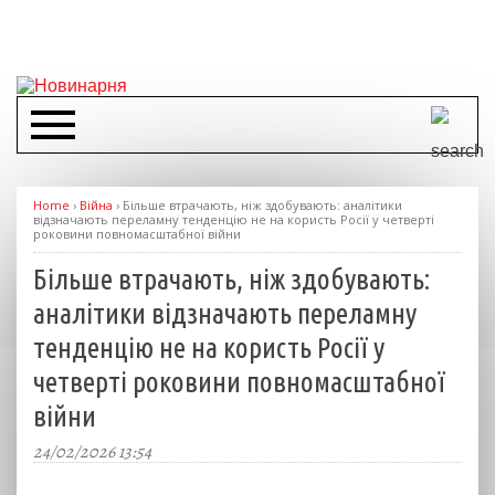
Home
›
Війна
›
Більше втрачають, ніж здобувають: аналітики
відзначають переламну тенденцію не на користь Росії у четверті
роковини повномасштабної війни
Більше втрачають, ніж здобувають:
аналітики відзначають переламну
тенденцію не на користь Росії у
четверті роковини повномасштабної
війни
24/02/2026 13:54