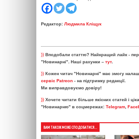
Редактор:
Людмила Кліщук
〉〉
Вподобали статтю? Найкращий лайк - пе
"Новинарні". Наші рахунки –
тут
.
〉〉
Кожен читач "Новинарні" має змогу налаш
сервіс Patreon
- на підтримку редакції.
Ми виправдовуємо довіру!
〉〉
Хочете читати більше якісних статей і ці
"Новинарню" в соцмережах:
Telegram
,
Face
ВАМ ТАКОЖ МОЖЕ СПОДОБАТИСЯ...