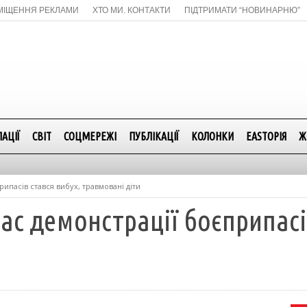
МІЩЕННЯ РЕКЛАМИ
ХТО МИ. КОНТАКТИ
ПІДТРИМАТИ “НОВИНАРНЮ”
АЦІЇ
СВІТ
СОЦМЕРЕЖІ
ПУБЛІКАЦІЇ
КОЛОНКИ
EASTОРІЯ
Ж
рипасів стався вибух, травмовані діти
час демонстрації боєприпасі