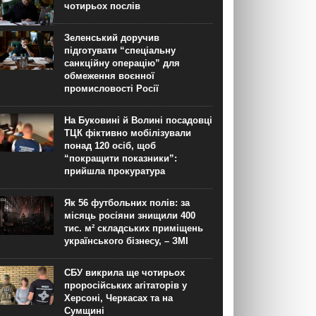
чотирьох послів
Зеленський доручив
підготувати “спеціальну
санкційну операцію” для
обмеження воєнної
промисловості Росії
На Буковині й Волині посадовці
ТЦК фіктивно мобілізували
понад 120 осіб, щоб
“покращити показники”:
прийшла прокуратура
Як 56 футбольних полів: за
місяць росіяни знищили 400
тис. м² складських приміщень
українського бізнесу, – ЗМІ
СБУ викрила ще чотирьох
проросійських агітаторів у
Херсоні, Черкасах та на
Сумщині