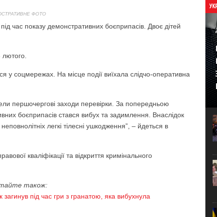
УК
ЮСТРАТИВНЕ ФОТО
 під час показу демонстративних боєприпасів. Двоє дітей
3 лютого.
я у соцмережах. На місце події виїхала слідчо-оперативна
ели першочергові заходи перевірки. За попередньою
ивних боєприпасів стався вибух та задимлення. Внаслідок
неповнолітніх легкі тілесні ушкодження”, – йдеться в
равової кваліфікації та відкриття кримінального
тайте також:
 загинув під час гри з гранатою, яка вибухнула