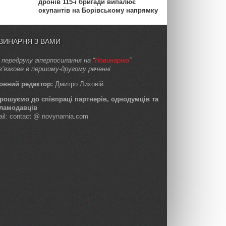
дронів 115-ї бригади випалює
окупантів на Борівському напрямку
ВИНАРНЯ З ВАМИ
 передруку гіперпосилання на “
Новинарню
”
в’язкове в першому-другому реченні
овний редактор:
Дмитро Лиховій
рошуємо до співпраці партнерів, однодумців та
ламодавців
ail: contact @ novynarnia.com