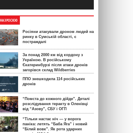
ЙНА З РОСІЄЮ
Росіяни атакували дроном людей на
ринку в Сумській області, є
постраждалі
За понад 2000 км від кордону з
Україною. В російському
Єкатеринбурзі після атаки дронів
загорівся склад Wildberries
ППО знешкодила 114 російських
дронів
“Помста до кожного дійде”. Деталі
розслідування теракту в Оленівці
від “Азову”, СБУ і ОГП
“Тільки настає ніч — у ворога
паніка: летять “Баба Яга” і новий
“Білий вовк”. Як рота ударних