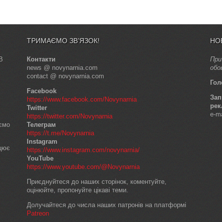
ТРИМАЄМО ЗВ’ЯЗОК!
НО
В
Контакти
При
news @ novynarnia.com
обо
contact @ novynarnia.com
Гол
Facebook
Зап
https://www.facebook.com/Novynarnia
рек
Twitter
e-m
https://twitter.com/Novynarnia
аємо
Телеграм
https://t.me/Novynarnia
Instagram
ацює
https://www.instagram.com/novynarnia/
YouTube
https://www.youtube.com/@Novynarnia
Приєднуйтеся до наших сторінок, коментуйте,
оцінюйте, пропонуйте цікаві теми.
Долучайтеся до числа наших патронів на платформі
Patreon