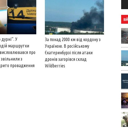
ВІ
 дурні”. У
За понад 2000 км від кордону з
водій маршрутки
Україною. В російському
 висловлювався про
Єкатеринбурзі після атаки
 звільнили з
дронів загорівся склад
крито провадження
Wildberries