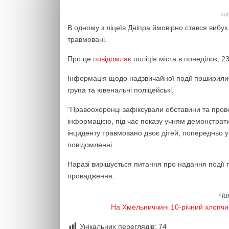
ІЛ
В одному з ліцеїв Дніпра ймовірно стався вибух
травмовані.
Про це
повідомляє
поліція міста в понеділок, 2
Інформація щодо надзвичайної події поширилис
група та ювенальні поліцейські.
“Правоохоронці зафіксували обставини та пров
інформацією, під час показу учням демонстрат
інциденту травмовано двоє дітей, попередньо у 
повідомленні.
Наразі вирішується питання про надання події п
провадження.
Чи
На Хмельниччині 10-річний хлопчик
Унікальних переглядів:
74