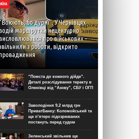
РАЇНА
“Воюють, бо дурні”. У Чернівцях
водій маршрутки нецензурно
висловлювався про військових –
звільнили з роботи, відкрито
провадження
У Чернівцях звільнили водія автобуса на
маршруті №14. Це сталося через конфлікт із
пасажирами, під час якого чоловік, зокрема,
“Помста до кожного дійде”.
нецензурно висловлювався про військових.
Деталі розслідування теракту в
Правоохоронці розпочали кримінальне
Оленівці від “Азову”, СБУ і ОГП
провадження за фактом...
Заволодіння 9,2 млрд грн
ПриватБанку: Коломойський та
ще п’ятеро підозрюваних
постануть перед судом
Зеленський звільнив ще