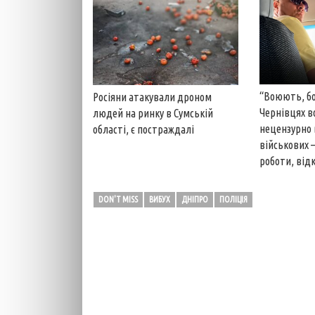
“Воюють, бо
Росіяни атакували дроном
Чернівцях 
людей на ринку в Сумській
нецензурно
області, є постраждалі
військових –
роботи, від
DON'T MISS
ВИБУХ
ДНІПРО
ПОЛІЦІЯ