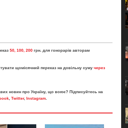
реказ
50, 100, 200
грн. для гонорарів авторам
тувати щомісячний переказ на довільну суму
через
кавих новин про Україну, що воює? Підписуйтесь на
book
,
Twitter
,
Instagram
.