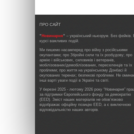
ПРО САЙТ
“
Новинарня
“
– український ньюзрум. Без фейків. 
курсі важливих подій.
Ми пишемо насамперед про війну з російськими
окупантами; про Збройні сили та їх розбудову; про
армію і військових, силовиків і ветеранів,
мобілізованих/демобілізованих, переселенців та їх
проблеми; про життя на українському Донбасі й
окупованих теренах; безпекові проблеми. Не омин
інші варті уваги події в Україні та світі.
У березні 2025 - лютому 2026 року “Новинарня” пр
за підтримки Європейського фонду за демократію
(EED). Зміст наших матеріалів не обов’язково
відображає офіційну позицію EED, а є виключною
відповідальністю наших авторів.