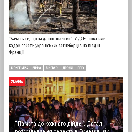
“Бачать те, що їм давно знайоме”. У ДСНС показали
кадри роботи українських вогнеборців на півдні
Франції
DON'T MISS
ВІЙНА
ВІЙСЬКО
ДРОНИ
ППО
УКРАЇНА
“Помста до кожного дійде”. Деталі
розслідування теракту в Оленівці від