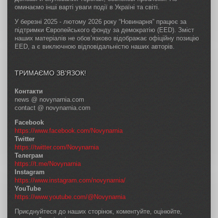
оминаємо інші варті уваги події в Україні та світі.
У березні 2025 - лютому 2026 року “Новинарня” працює за
підтримки Європейського фонду за демократію (EED). Зміст
наших матеріалів не обов’язково відображає офіційну позицію
EED, а є виключною відповідальністю наших авторів.
ТРИМАЄМО ЗВ’ЯЗОК!
Контакти
news @ novynarnia.com
contact @ novynarnia.com
Facebook
https://www.facebook.com/Novynarnia
Twitter
https://twitter.com/Novynarnia
Телеграм
https://t.me/Novynarnia
Instagram
https://www.instagram.com/novynarnia/
YouTube
https://www.youtube.com/@Novynarnia
Приєднуйтеся до наших сторінок, коментуйте, оцінюйте,