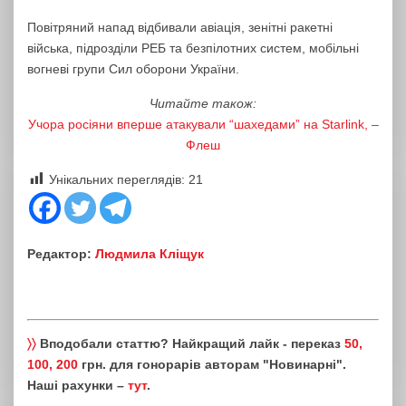
Повітряний напад відбивали авіація, зенітні ракетні
війська, підрозділи РЕБ та безпілотних систем, мобільні
вогневі групи Сил оборони України.
Читайте також:
Учора росіяни вперше атакували “шахедами” на Starlink, –
Флеш
Унікальних переглядів:
21
Редактор:
Людмила Кліщук
〉〉
Вподобали статтю? Найкращий лайк - переказ
50,
100, 200
грн. для гонорарів авторам "Новинарні".
Наші рахунки –
тут
.