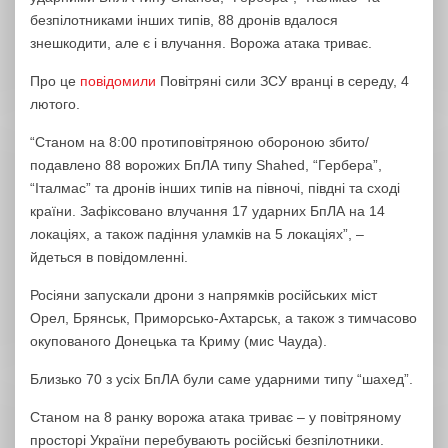
безпілотниками інших типів, 88 дронів вдалося
знешкодити, але є і влучання. Ворожа атака триває.
Про це
повідомили
Повітряні сили ЗСУ вранці в середу, 4
лютого.
“Станом на 8:00 протиповітряною обороною збито/
подавлено 88 ворожих БпЛА типу Shahed, “Гербера”,
“Італмас” та дронів інших типів на півночі, півдні та сході
країни. Зафіксовано влучання 17 ударних БпЛА на 14
локаціях, а також падіння уламків на 5 локаціях”, –
йдеться в повідомленні.
Росіяни запускали дрони з напрямків російських міст
Орел, Брянськ, Приморсько-Ахтарськ, а також з тимчасово
окупованого Донецька та Криму (мис Чауда).
Близько 70 з усіх БпЛА були саме ударними типу “шахед”.
Станом на 8 ранку ворожа атака триває – у повітряному
просторі України перебувають російські безпілотники.