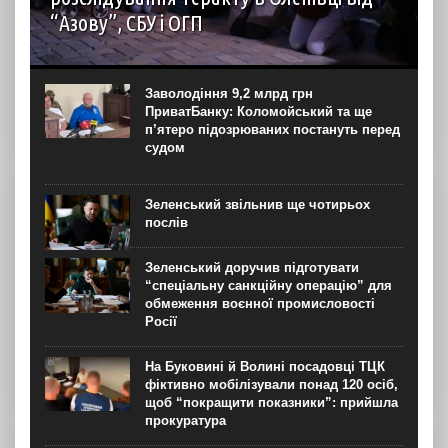
“Азову”, СБУ і ОГП
автор: Наталія Терамае 28 липня рідні вцілілих
“азовців” в Оленівці виступили із шокуючою заявою.
Мовляв, списки полонених у “бараці 200”, де стався
Заволодіння 9,2 млрд грн
вибух, укладав полонений представник корпусу. Заява...
ПриватБанку: Коломойський та ще
п’ятеро підозрюваних постануть перед
судом
Зеленський звільнив ще чотирьох
послів
Зеленський доручив підготувати
“спеціальну санкційну операцію” для
обмеження воєнної промисловості
Росії
На Буковині й Волині посадовці ТЦК
фіктивно мобілізували понад 120 осіб,
щоб “покращити показники”: прийшла
прокуратура