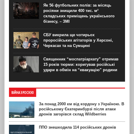
Як 56 футбольних полів: за місяць
росіяни знищили 400 тис. м²
складських приміщень українського
бізнесу, – ЗМІ
СБУ викрила ще чотирьох
проросійських агітаторів у Херсоні,
Черкасах та на Сумщині
Священник “моспатріархату” отримав
15 років тюрми: коригував російські
удари в обмін на “евакуацію” родини
ВІЙНА З РОСІЄЮ
За понад 2000 км від кордону з Україною. В
російському Єкатеринбурзі після атаки
дронів загорівся склад Wildberries
ППО знешкодила 114 російських дронів