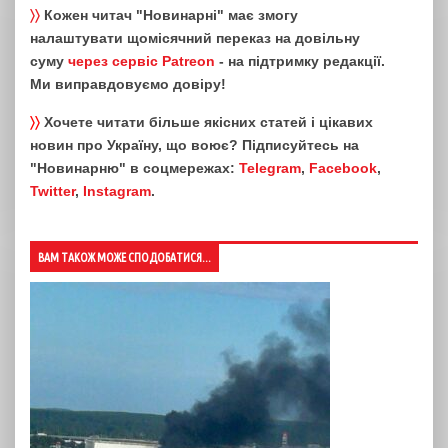
〉〉
Кожен читач "Новинарні" має змогу
налаштувати щомісячний переказ на довільну
суму
через сервіс Patreon
- на підтримку редакції.
Ми виправдовуємо довіру!
〉〉
Хочете читати більше якісних статей і цікавих
новин про Україну, що воює? Підписуйтесь на
"Новинарню" в соцмережах:
Telegram
,
Facebook
,
Twitter
,
Instagram
.
ВАМ ТАКОЖ МОЖЕ СПОДОБАТИСЯ...