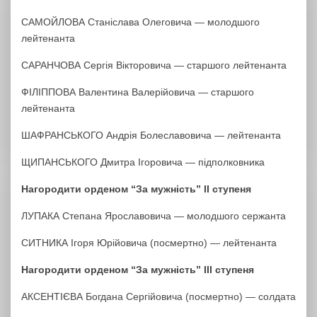
САМОЙЛОВА Станіслава Олеговича — молодшого
лейтенанта
САРАНЧОВА Сергія Вікторовича — старшого лейтенанта
ФІЛІППОВА Валентина Валерійовича — старшого
лейтенанта
ШАФРАНСЬКОГО Андрія Болеславовича — лейтенанта
ЩИПАНСЬКОГО Дмитра Ігоровича — підполковника
Нагородити орденом “За мужність” ІІ ступеня
ЛУПАКА Степана Ярославовича — молодшого сержанта
СИТНИКА Ігоря Юрійовича (посмертно) — лейтенанта
Нагородити орденом “За мужність” ІІІ ступеня
АКСЕНТІЄВА Богдана Сергійовича (посмертно) — солдата