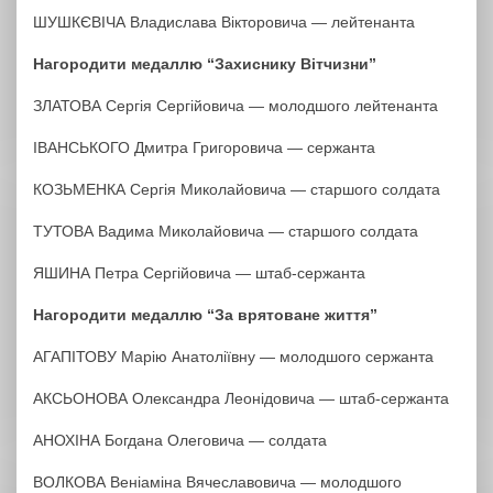
ШУШКЄВІЧА Владислава Вікторовича — лейтенанта
Нагородити медаллю “Захиснику Вітчизни”
ЗЛАТОВА Сергія Сергійовича — молодшого лейтенанта
ІВАНСЬКОГО Дмитра Григоровича — сержанта
КОЗЬМЕНКА Сергія Миколайовича — старшого солдата
ТУТОВА Вадима Миколайовича — старшого солдата
ЯШИНА Петра Сергійовича — штаб-сержанта
Нагородити медаллю “За врятоване життя”
АГАПІТОВУ Марію Анатоліївну — молодшого сержанта
АКСЬОНОВА Олександра Леонідовича — штаб-сержанта
АНОХІНА Богдана Олеговича — солдата
ВОЛКОВА Веніаміна Вячеславовича — молодшого