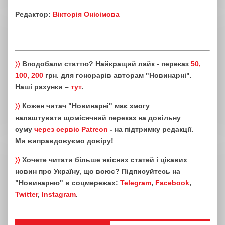
Редактор:
Вікторія Онісімова
〉〉
Вподобали статтю? Найкращий лайк - переказ
50,
100, 200
грн. для гонорарів авторам "Новинарні".
Наші рахунки –
тут
.
〉〉
Кожен читач "Новинарні" має змогу
налаштувати щомісячний переказ на довільну
суму
через сервіс Patreon
- на підтримку редакції.
Ми виправдовуємо довіру!
〉〉
Хочете читати більше якісних статей і цікавих
новин про Україну, що воює? Підписуйтесь на
"Новинарню" в соцмережах:
Telegram
,
Facebook
,
Twitter
,
Instagram
.