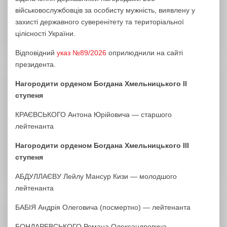
військовослужбовців за особисту мужність, виявлену у
захисті державного суверенітету та територіальної
цілісності України.
Відповідний
указ №89/2026
оприлюднили на сайті
президента.
Нагородити орденом Богдана Хмельницького ІІ
ступеня
КРАЄВСЬКОГО Антона Юрійовича — старшого
лейтенанта
Нагородити орденом Богдана Хмельницького ІІІ
ступеня
АБДУЛЛАЄВУ Лейлу Мансур Кизи — молодшого
лейтенанта
БАБІЯ Андрія Олеговича (посмертно) — лейтенанта
БОНДАРЕВСЬКОГО Романа Олександровича —