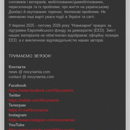
силовиків і ветеранів, мобілізованих/демобілізованих,
переселенців та їх проблеми; про життя на українському
Донбасі й окупованих теренах; безпекові проблеми. Не
оминаємо інші варті уваги події в Україні та світі.
У березні 2025 - лютому 2026 року “Новинарня” працює за
підтримки Європейського фонду за демократію (EED). Зміст
наших матеріалів не обов’язково відображає офіційну позицію
EED, а є виключною відповідальністю наших авторів.
ТРИМАЄМО ЗВ’ЯЗОК!
Контакти
news @ novynarnia.com
contact @ novynarnia.com
Facebook
https://www.facebook.com/Novynarnia
Twitter
https://twitter.com/Novynarnia
Телеграм
https://t.me/Novynarnia
Instagram
https://www.instagram.com/novynarnia/
YouTube
https://www.youtube.com/@Novynarnia