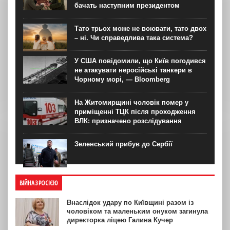
бачать наступним президентом
Тато трьох може не воювати, тато двох
– ні. Чи справедлива така система?
У США повідомили, що Київ погодився
не атакувати неросійські танкери в
Чорному морі, — Bloomberg
На Житомирщині чоловік помер у
приміщенні ТЦК після проходження
ВЛК: призначено розслідування
Зеленський прибув до Сербії
ВІЙНА З РОСІЄЮ
Внаслідок удару по Київщині разом із
чоловіком та маленьким онуком загинула
директорка ліцею Галина Кучер