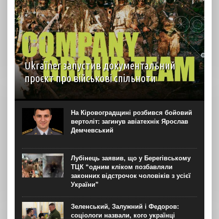
Ukraїner запустив документальний
проєкт про військові спільноти
На YouTube-каналі Ukraїner W відбулася прем’єра
першої серії нового документального проєкту “Мілітарі
спільноти”. Про це “Новинарні” повідомили в Ukraїner.
На Кіровоградщині розбився бойовий
“Кожна серія присвячена окремій спільноті — її історії,
вертоліт: загинув авіатехнік Ярослав
цінностям, внутрішній...
Демчевський
Лубінець заявив, що у Берегівському
ТЦК “одним кліком позбавляли
законних відстрочок чоловіків з усієї
України”
Зеленський, Залужний і Федоров:
соціологи назвали, кого українці