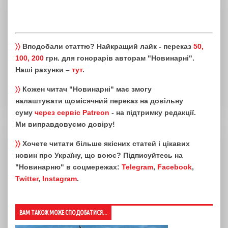
〉〉
Вподобали статтю? Найкращий лайк - переказ
50,
100, 200
грн. для гонорарів авторам "Новинарні".
Наші рахунки –
тут
.
〉〉
Кожен читач "Новинарні" має змогу
налаштувати щомісячний переказ на довільну
суму
через сервіс Patreon
- на підтримку редакції.
Ми виправдовуємо довіру!
〉〉
Хочете читати більше якісних статей і цікавих
новин про Україну, що воює? Підписуйтесь на
"Новинарню" в соцмережах:
Telegram
,
Facebook
,
Twitter
,
Instagram
.
ВАМ ТАКОЖ МОЖЕ СПОДОБАТИСЯ...