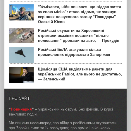
“Усміхався, ніби пишався, що віддав життя
за свою місію”: стало відомо, як загинув
керівник пошукового загону “Плацдарм”
Олексій Юков
Російські окупанти на Херсонщині
отримали вказівки посилити “вільне
полювання” дронами на авто, — Прокудін
Російські БпЛА атакували кілька
промислових підприємств Запоріжжя
Щомісяця США виділятиме ракети для
українських Patriot, але цього не достатньо,
— Зеленський
ПРО САЙТ
“
Новинарня
“
– український ньюзрум. Без фейків. В курсі
важливих подій.
Ми пишемо насамперед про війну з російськими окупантами;
про Збройні сили та їх розбудову; про армію і військових,