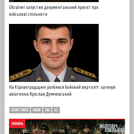
Ukraїner запустив документальний проєкт про
військові спільноти
На Кіровоградщині розбився бойовий вертоліт: загинув
авіатехнік Ярослав Демчевський
DON'T MISS
MAIN
ГАЗ
ЄС
УКРАЇНА