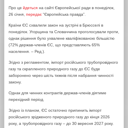
Про це
йдеться
на сайті Європейської ради в понеділок,
26 січня,
передає
“Європейська правда”.
Країни ЄС схвалили закон на зустрічі в Брюсселі в
понеділок. Угорщина та Словаччина проголосували проти,
однак рішення було ухвалене кваліфікованою більшістю
(72% держав-членів ЄС, що представляють 65%
населення. – Ред.).
Згідно з регламентом, імпорт російського трубопровідного
газу та скрапленого природного газу до ЄС буде
заборонено через шість тижнів після набрання чинності
закону.
Однак для чинних контрактів держав-членів діятиме
перехідний період.
Згідно із планом, ЄС остаточно припинить імпорт
російського зрідженого природного газу до кінця 2026
року, а трубопровідного газу – до 30 вересня 2027 року.