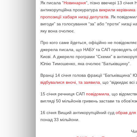
Як писала “
Новинарня
“, пізно ввечері 13 січн
антикорупційна прокуратура
викрили керівника 
пропозиції хабаря низці депутатів
. Як повідоми
вигоди” за голосування “за” або “проти” низці н
яку вона очолює.
Про кого саме йдеться, офіційно не повідомляє
джерела писала, що НАБУ та САП проводять обшу
Києві. А джерело програми “Схеми” в антикор
Юлію Тимошенко, яка очолює “Батьківщину”.
Вранці 14 січня голова фракції “Батьківщина” 
відбувалися вночі, та заявила,
що “відкидає всі
15 січня речниця САП
повідомила
, що відомств
вигляді 50 мільйонів гривень застави та обов’язк
16 січня Вищий антикорупційний суд
обрав для
понад 33 мільйони.
Чи