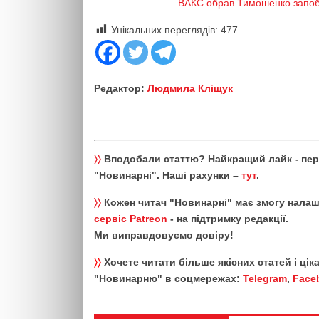
ВАКС обрав Тимошенко запобіж
Унікальних переглядів:
477
Редактор:
Людмила Кліщук
〉〉
Вподобали статтю? Найкращий лайк - пе
"Новинарні". Наші рахунки –
тут
.
〉〉
Кожен читач "Новинарні" має змогу налаш
сервіс Patreon
- на підтримку редакції.
Ми виправдовуємо довіру!
〉〉
Хочете читати більше якісних статей і ці
"Новинарню" в соцмережах:
Telegram
,
Face