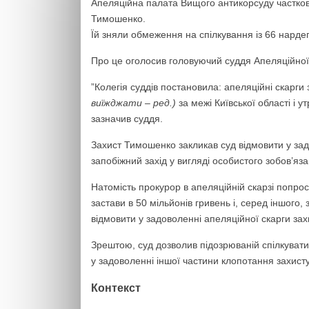
‎Апеляційна палата Вищого антикорсуду частков
Тимошенко.
Їй зняли обмеження на спілкування із 66 нарде
Про це оголосив головуючий суддя Апеляційної
‎”Колегія суддів постановила: апеляційні скарг
виїжджати – ред.)
за межі Київської області і 
зазначив суддя.
‎Захист Тимошенко закликав суд відмовити у за
запобіжний захід у вигляді особистого зобов’яз
Натомість прокурор ‎в апеляційній скарзі попро
застави в 50 мільйонів гривень і, серед іншого,
відмовити у задоволенні апеляційної скарги за
‎Зрештою, суд дозволив підозрюваній спілкуват
у задоволенні іншої частини клопотання захист
Контекст