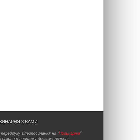
ВИНАРНЯ З ВАМИ
 передруку гіперпосилання на “
Новинарню
”
в’язкове в першому-другому реченні