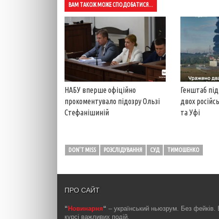
ВАМ ТАКОЖ МОЖЕ СПОДОБАТИСЯ...
НАБУ вперше офіційно
Генштаб пі
прокоментувало підозру Ользі
двох російс
Стефанішиній
та Уфі
DON'T MISS
РОЗСЛІДУВАННЯ
СУД
ТИМОШЕНКО
ПРО САЙТ
“
Новинарня
“
– український ньюзрум. Без фейків. 
курсі важливих подій.