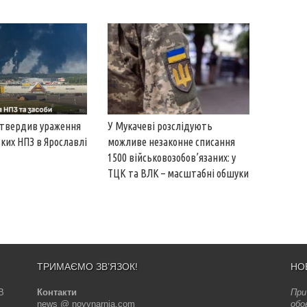
дтвердив ураження
У Мукачеві розслідують
ьких НПЗ в Ярославлі
можливе незаконне списання
1500 військовозобов’язаних: у
ТЦК та ВЛК – масштабні обшуки
ТРИМАЄМО ЗВ’ЯЗОК!
НО
В
Контакти
При
news @ novynarnia.com
обо