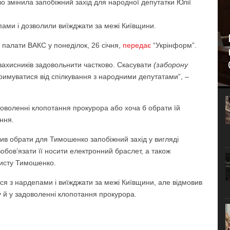
о змінила запобіжний захід для народної депутатки Юлії
пами і дозволили виїжджати за межі Київщини.‎
 палати ВАКС у понеділок, 26 січня,
передає
“Укрінформ”.
и захисників задовольнити частково. Скасувати
(заборону
утримуватися від спілкування з народними депутатами”, –
доволенні клопотання прокурора або хоча б обрати їй
ання.
сив обрати для Тимошенко запобіжний захід у вигляді
 зобов’язати її носити електронний браслет, а також
хисту Тимошенко.
ися з нардепами і виїжджати за межі Київщини, але відмовив
у й у задоволенні клопотання прокурора.