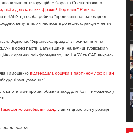
я Національне антикорупційне бюро та Спеціалізована
однієї з депутатських фракцій Верховної Ради на
ли в НАБУ, ця особа робила “пропозиції неправомірної
ародних депутатів, які належать до інших фракцій – не тієї,
ться. Водночас “Українська правда” з посиланням на
ки в офісі партії “Батьківщина” на вулиці Турівській у
упційних органах поінформувало, що НАБУ та САП викрили
Юлія Тимошенко
підтвердила обшуки в партійному офісі, які
 абсурдні звинувачення”.
о клопотатиме про запобіжний захід для Юлії Тимошенко у
ів.
 Тимошенко запобіжний захід
у вигляді застави у розмірі
тайте також: