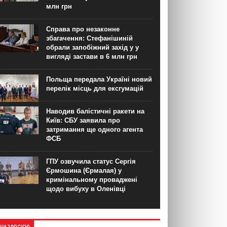
млн грн
Справа про незаконне
збагачення: Стефанішиній
обрали запобіжний захід у у
вигляді застави в 6 млн грн
Польща передала Україні новий
перелік місць для ексгумацій
Наводив балістичні ракети на
Київ: СБУ заявила про
затримання ще одного агента
ФСБ
ГПУ озвучила статус Сергія
Єрмошина (Єрмалая) у
кримінальному проваджені
щодо вибуху в Оленівці