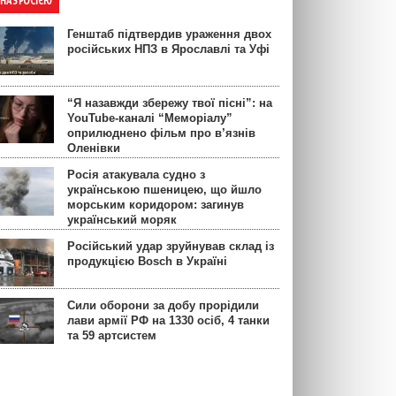
ЙНА З РОСІЄЮ
Генштаб підтвердив ураження двох
російських НПЗ в Ярославлі та Уфі
“Я назавжди збережу твої пісні”: на
YouTube-каналі “Меморіалу”
оприлюднено фільм про в’язнів
Оленівки
Росія атакувала судно з
українською пшеницею, що йшло
морським коридором: загинув
український моряк
Російський удар зруйнував склад із
продукцією Bosch в Україні
Сили оборони за добу прорідили
лави армії РФ на 1330 осіб, 4 танки
та 59 артсистем