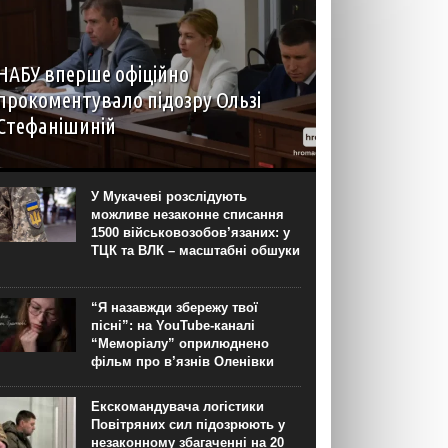
НАБУ вперше офіційно
прокоментувало підозру Ользі
Стефанішиній
НАБУ і САП 6 серпня вперше офіційно
прокоментували підозру експолки України в
США та колишньої віцепрем’єрки Ольги
У Мукачеві розслідують
Стефанішиної. У пресслужбі Національного
можливе незаконне списання
антикорбюро розповіли, що підозра оголошена
1500 військовозобов’язаних: у
за ймовірне незаконне збагачення на понад...
ТЦК та ВЛК – масштабні обшуки
“Я назавжди збережу твої
пісні”: на YouTube-каналі
“Меморіалу” оприлюднено
фільм про в’язнів Оленівки
Екскомандувача логістики
Повітряних сил підозрюють у
незаконному збагаченні на 20