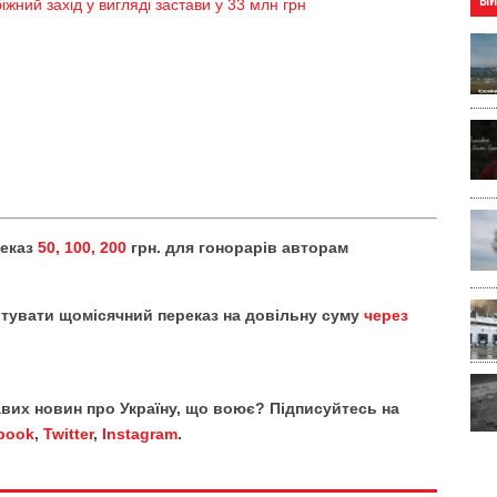
ВІ
ний захід у вигляді застави у 33 млн грн
реказ
50, 100, 200
грн. для гонорарів авторам
тувати щомісячний переказ на довільну суму
через
кавих новин про Україну, що воює? Підписуйтесь на
book
,
Twitter
,
Instagram
.