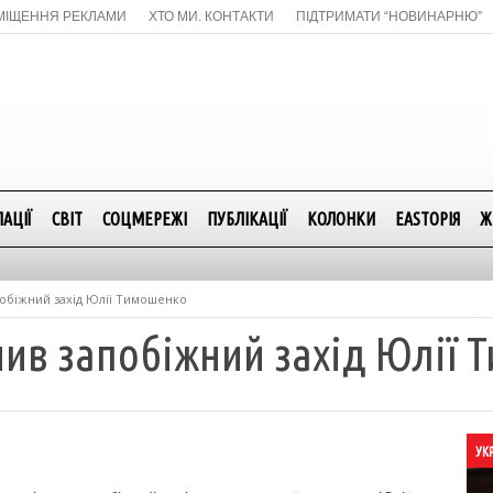
МІЩЕННЯ РЕКЛАМИ
ХТО МИ. КОНТАКТИ
ПІДТРИМАТИ “НОВИНАРНЮ”
АЦІЇ
СВІТ
СОЦМЕРЕЖІ
ПУБЛІКАЦІЇ
КОЛОНКИ
EASTОРІЯ
Ж
побіжний захід Юлії Тимошенко
нив запобіжний захід Юлії
УК