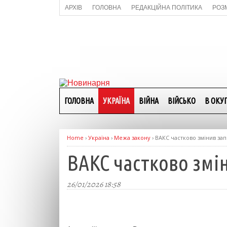
АРХІВ
ГОЛОВНА
РЕДАКЦІЙНА ПОЛІТИКА
РОЗ
ГОЛОВНА
УКРАЇНА
ВІЙНА
ВІЙСЬКО
В ОКУП
Home
›
Україна
›
Межа закону
›
ВАКС частково змінив за
ВАКС частково змі
26/01/2026 18:58