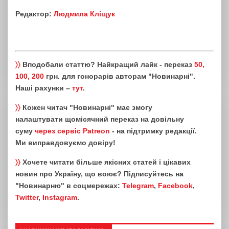
Редактор:
Людмила Кліщук
〉〉
Вподобали статтю? Найкращий лайк - переказ
50,
100, 200
грн. для гонорарів авторам "Новинарні".
Наші рахунки –
тут
.
〉〉
Кожен читач "Новинарні" має змогу
налаштувати щомісячний переказ на довільну
суму
через сервіс Patreon
- на підтримку редакції.
Ми виправдовуємо довіру!
〉〉
Хочете читати більше якісних статей і цікавих
новин про Україну, що воює? Підписуйтесь на
"Новинарню" в соцмережах:
Telegram
,
Facebook
,
Twitter
,
Instagram
.