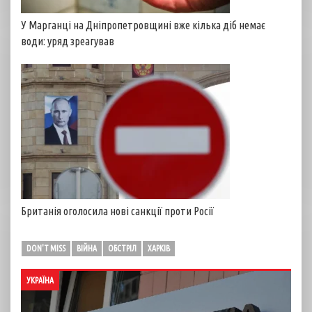
У Марганці на Дніпропетровщині вже кілька діб немає
води: уряд зреагував
Британія оголосила нові санкції проти Росії
DON'T MISS
ВІЙНА
ОБСТРІЛ
ХАРКІВ
УКРАЇНА