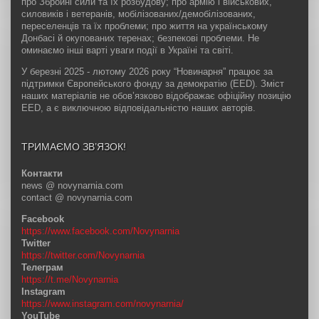
про Збройні сили та їх розбудову; про армію і військових,
силовиків і ветеранів, мобілізованих/демобілізованих,
переселенців та їх проблеми; про життя на українському
Донбасі й окупованих теренах; безпекові проблеми. Не
оминаємо інші варті уваги події в Україні та світі.
У березні 2025 - лютому 2026 року “Новинарня” працює за
підтримки Європейського фонду за демократію (EED). Зміст
наших матеріалів не обов’язково відображає офіційну позицію
EED, а є виключною відповідальністю наших авторів.
ТРИМАЄМО ЗВ’ЯЗОК!
Контакти
news @ novynarnia.com
contact @ novynarnia.com
Facebook
https://www.facebook.com/Novynarnia
Twitter
https://twitter.com/Novynarnia
Телеграм
https://t.me/Novynarnia
Instagram
https://www.instagram.com/novynarnia/
YouTube