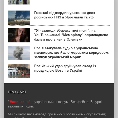
Генштаб підтвердив ураження двох
російських НПЗ в Ярославлі та Уфі
“Я назавжди збережу твої пісні”: на
YouTube-каналі “Меморіалу” оприлюднено
фільм про в’язнів Оленівки
Росія атакувала судно з українською
пшеницею, що йшло морським коридором:
загинув український моряк
Російський удар зруйнував склад із
продукцією Bosch в Україні
ПРО САЙТ
“
Новинарня
“
– український ньюзрум. Без фейків. В курсі
важливих подій.
Ми пишемо насамперед про війну з російськими окупантами;