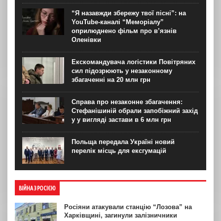
“Я назавжди збережу твої пісні”: на
YouTube-каналі “Меморіалу”
оприлюднено фільм про в’язнів
Оленівки
Екскомандувача логістики Повітряних
сил підозрюють у незаконному
збагаченні на 20 млн грн
Справа про незаконне збагачення:
Стефанішиній обрали запобіжний захід
у у вигляді застави в 6 млн грн
Польща передала Україні новий
перелік місць для ексгумацій
ВІЙНА З РОСІЄЮ
Росіяни атакували станцію “Лозова” на
Харківщині, загинули залізничники