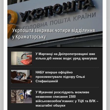
Укрпошта закриває чотири відділення
у Краматорську
У зв’язку з безпековою ситуацією АТ “Укрпошта”
вимушено призупинила роботу чотирьох відділень на
території Краматорської громади. Про
У Марганці на Дніпропетровщині вже
це повідомила Краматорська міська рада. Роботу
кілька діб немає води: уряд зреагував
зупиняють відділення за такими адресами: 84303 —
просп....
НАБУ вперше офіційно
прокоментувало підозру Ользі
Стефанішиній
У Мукачеві розслідують можливе
незаконне списання 1500
військовозобов’язаних: у ТЦК та ВЛК –
масштабні обшуки