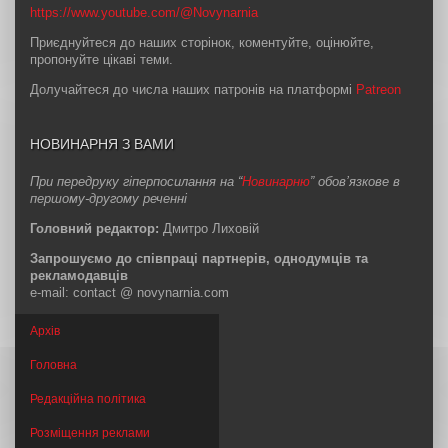
https://www.youtube.com/@Novynarnia
Приєднуйтеся до наших сторінок, коментуйте, оцінюйте,
пропонуйте цікаві теми.
Долучайтеся до числа наших патронів на платформі
Patreon
НОВИНАРНЯ З ВАМИ
При передруку гіперпосилання на “
Новинарню
” обов’язкове в
першому-другому реченні
Головний редактор:
Дмитро Лиховій
Запрошуємо до співпраці партнерів, однодумців та
рекламодавців
e-mail: contact @ novynarnia.com
Архів
Головна
Редакційна політика
Розміщення реклами