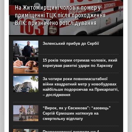
На Житомирщині чоловік помер у
приміщенні ТЦК після проходження
ВЛК: призначено розслідування
6 серпня до територіального центру комплектування на
Житомирщині доставили чоловіка, який фігурував як
порушник правил військового обліку. Під час
Зеленський прибув до Сербії
перебування у приміщенні він знепритомнів, а потім
помер. Про інцидент...
15 років тюрми отримав чоловік, який
коригував ракетні удари по Харкову
За чотири роки повномасштабної
війни квадратний метр у новобудовах
найбільше подорожчав на Прикарпатті,
– дослідження
“Вирок, як у Євсюкова”: “азовець”
Сергій Єрмошин натякнув на
смертельну відплату
Правоохоронці викрили ще 4