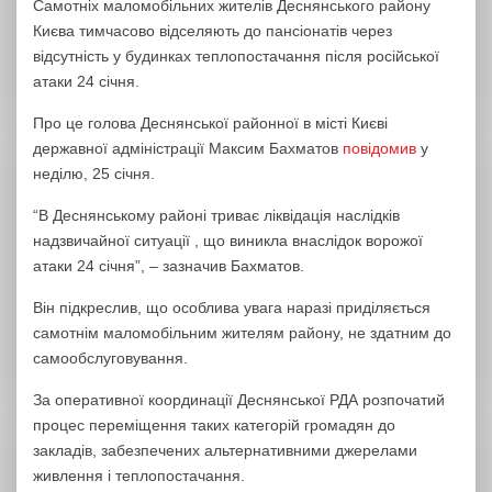
Самотніх маломобільних жителів Деснянського району
Києва тимчасово відселяють до пансіонатів через
відсутність у будинках теплопостачання після російської
атаки 24 січня.
Про це голова Деснянської районної в місті Києві
державної адміністрації Максим Бахматов
повідомив
у
неділю, 25 січня.
“В Деснянському районі триває ліквідація наслідків
надзвичайної ситуації , що виникла внаслідок ворожої
атаки 24 січня”, – зазначив Бахматов.
Він підкреслив, що особлива увага наразі приділяється
самотнім маломобільним жителям району, не здатним до
самообслуговування.
За оперативної координації Деснянської РДА розпочатий
процес переміщення таких категорій громадян до
закладів, забезпечених альтернативними джерелами
живлення і теплопостачання.