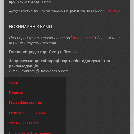
пропонуйте цікаві теми.
Долучайтеся до числа наших патронів на платформі
Patreon
НОВИНАРНЯ З ВАМИ
При передруку гіперпосилання на “
Новинарню
” обов’язкове в
першому-другому реченні
Головний редактор:
Дмитро Лиховій
Запрошуємо до співпраці партнерів, однодумців та
рекламодавців
e-mail: contact @ novynarnia.com
Архів
Головна
Редакційна політика
Розміщення реклами
Хто ми. Контакти
Підтримати “Новинарню”