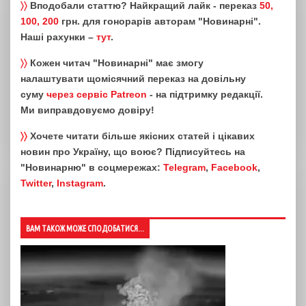
〉〉
Вподобали статтю? Найкращий лайк - переказ
50,
100, 200
грн. для гонорарів авторам "Новинарні".
Наші рахунки –
тут
.
〉〉
Кожен читач "Новинарні" має змогу
налаштувати щомісячний переказ на довільну
суму
через сервіс Patreon
- на підтримку редакції.
Ми виправдовуємо довіру!
〉〉
Хочете читати більше якісних статей і цікавих
новин про Україну, що воює? Підписуйтесь на
"Новинарню" в соцмережах:
Telegram
,
Facebook
,
Twitter
,
Instagram
.
ВАМ ТАКОЖ МОЖЕ СПОДОБАТИСЯ...