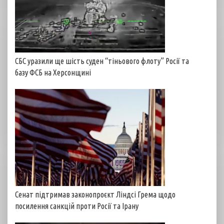
СБС уразили ще шість суден “тіньового флоту” Росії та
базу ФСБ на Херсонщині
Сенат підтримав законопроєкт Ліндсі Грема щодо
посилення санкцій проти Росії та Ірану