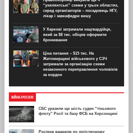
“ухилянтські” схеми у трьох областях,
серед організаторів – посадовець НГУ,
лікар і завкафедри вишу
У Харкові затримали нацгвардійця,
який за $8 тис. обіцяв оформити
бронювання
Ціна питання – $15 тис. На
Житомирщині військового у СЗЧ
затримали за організацію схеми
незаконного переправлення чоловіків
за кордон
ВІЙНА З РОСІЄЮ
СБС уразили ще шість суден “тіньового
флоту” Росії та базу ФСБ на Херсонщині
Росіяни вдарили по логістичному