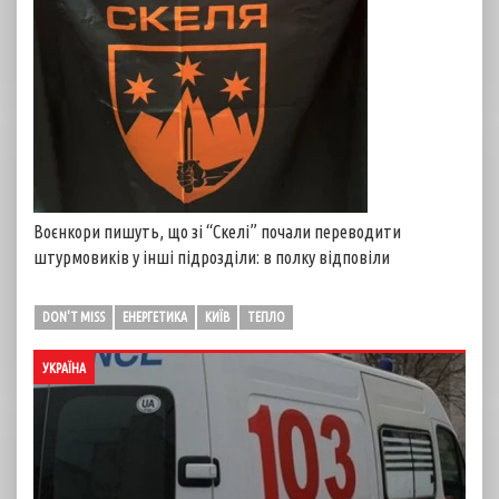
Воєнкори пишуть, що зі “Скелі” почали переводити
штурмовиків у інші підрозділи: в полку відповіли
DON'T MISS
ЕНЕРГЕТИКА
КИЇВ
ТЕПЛО
УКРАЇНА