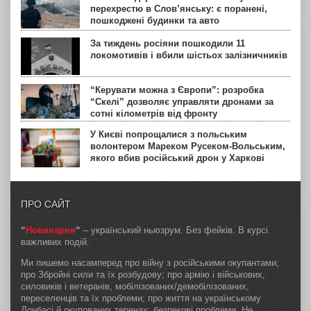
перехрестю в Слов’янську: є поранені,
пошкоджені будинки та авто
За тиждень росіяни пошкодили 11
локомотивів і вбили шістьох залізничників
“Керувати можна з Європи”: розробка
“Скелі” дозволяє управляти дронами за
сотні кілометрів від фронту
У Києві попрощалися з польським
волонтером Мареком Русеком-Вольським,
якого вбив російський дрон у Харкові
ПРО САЙТ
“
Новинарня
“
– український ньюзрум. Без фейків. В курсі
важливих подій.
Ми пишемо насамперед про війну з російськими окупантами;
про Збройні сили та їх розбудову; про армію і військових,
силовиків і ветеранів, мобілізованих/демобілізованих,
переселенців та їх проблеми; про життя на українському
Донбасі й окупованих теренах; безпекові проблеми. Не