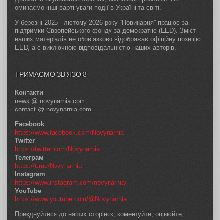
оминаємо інші варті уваги події в Україні та світі.
У березні 2025 - лютому 2026 року “Новинарня” працює за
підтримки Європейського фонду за демократію (EED). Зміст
наших матеріалів не обов’язково відображає офіційну позицію
EED, а є виключною відповідальністю наших авторів.
ТРИМАЄМО ЗВ’ЯЗОК!
Контакти
news @ novynarnia.com
contact @ novynarnia.com
Facebook
https://www.facebook.com/Novynarnia
Twitter
https://twitter.com/Novynarnia
Телеграм
https://t.me/Novynarnia
Instagram
https://www.instagram.com/novynarnia/
YouTube
https://www.youtube.com/@Novynarnia
Приєднуйтеся до наших сторінок, коментуйте, оцінюйте,