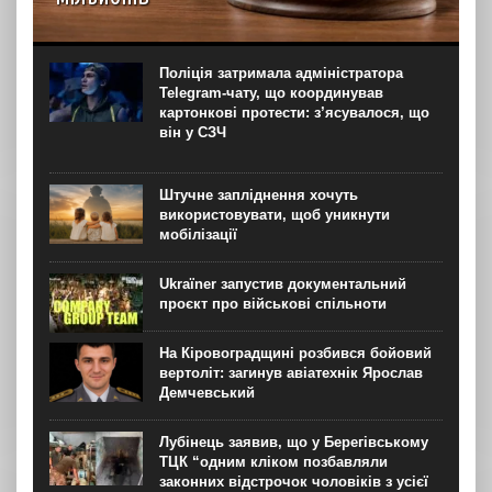
Господарський суд Рівненської області вирішив стягнути
з ТОВ “Домпромбуд” на користь ДП Міністерства
оборони “Агенція оборонних закупівель” 24,88 млн грн за
Поліція затримала адміністратора
невчасно поставлені дрони. Про це свідчить рішення
Telegram-чату, що координував
суду...
картонкові протести: з’ясувалося, що
він у СЗЧ
Штучне запліднення хочуть
використовувати, щоб уникнути
мобілізації
Ukraїner запустив документальний
проєкт про військові спільноти
На Кіровоградщині розбився бойовий
вертоліт: загинув авіатехнік Ярослав
Демчевський
Лубінець заявив, що у Берегівському
ТЦК “одним кліком позбавляли
законних відстрочок чоловіків з усієї