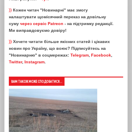
〉〉
Кожен читач "Новинарні" має змогу
налаштувати щомісячний переказ на довільну
суму
через сервіс Patreon
- на підтримку редакції.
Ми виправдовуємо довіру!
〉〉
Хочете читати більше якісних статей і цікавих
новин про Україну, що воює? Підписуйтесь на
"Новинарню" в соцмережах:
Telegram
,
Facebook
,
Twitter
,
Instagram
.
ВАМ ТАКОЖ МОЖЕ СПОДОБАТИСЯ...