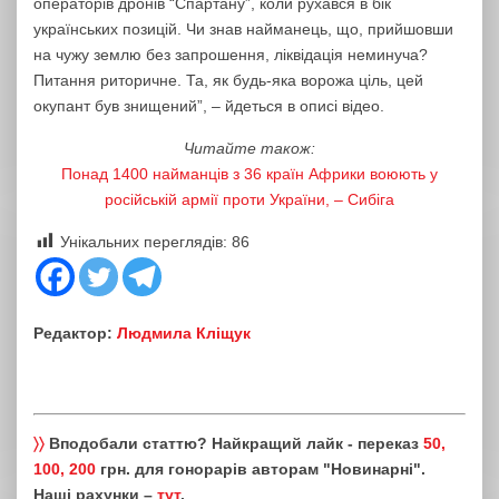
операторів дронів “Спартану”, коли рухався в бік
українських позицій. Чи знав найманець, що, прийшовши
на чужу землю без запрошення, ліквідація неминуча?
Питання риторичне. Та, як будь-яка ворожа ціль, цей
окупант був знищений”, – йдеться в описі відео.
Читайте також:
Понад 1400 найманців з 36 країн Африки воюють у
російській армії проти України, – Сибіга
Унікальних переглядів:
86
Редактор:
Людмила Кліщук
〉〉
Вподобали статтю? Найкращий лайк - переказ
50,
100, 200
грн. для гонорарів авторам "Новинарні".
Наші рахунки –
тут
.