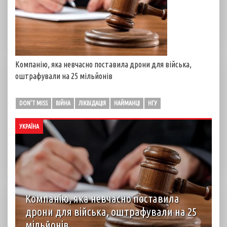
Компанію, яка невчасно поставила дрони для війська,
оштрафували на 25 мільйонів
DON'T MISS
ВІЙНА
ЛІКВІДАЦІЯ
НАЙМАНЦІ
НГУ
УКРАЇНА
Компанію, яка невчасно поставила
дрони для війська, оштрафували на 25
мільйонів