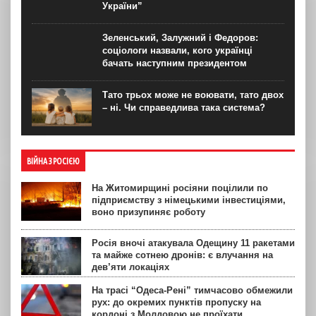
України”
Зеленський, Залужний і Федоров:
соціологи назвали, кого українці
бачать наступним президентом
Тато трьох може не воювати, тато двох
– ні. Чи справедлива така система?
ВІЙНА З РОСІЄЮ
На Житомирщині росіяни поцілили по
підприємству з німецькими інвестиціями,
воно призупиняє роботу
Росія вночі атакувала Одещину 11 ракетами
та майже сотнею дронів: є влучання на
дев’яти локаціях
На трасі “Одеса-Рені” тимчасово обмежили
рух: до окремих пунктів пропуску на
кордоні з Молдовою не проїхати