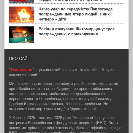
Через удар по середмістю Павлограда
постраждали дев’ятеро людей, з них
четверо – діти
Росіяни атакували Житомирщину: троє
постраждалих, є пошкодження
ПРО САЙТ
“
Новинарня
“
– український ньюзрум. Без фейків. В курсі
важливих подій.
Ми пишемо насамперед про війну з російськими окупантами;
про Збройні сили та їх розбудову; про армію і військових,
силовиків і ветеранів, мобілізованих/демобілізованих,
переселенців та їх проблеми; про життя на українському
Донбасі й окупованих теренах; безпекові проблеми. Не
оминаємо інші варті уваги події в Україні та світі.
У березні 2025 - лютому 2026 року “Новинарня” працює за
підтримки Європейського фонду за демократію (EED). Зміст
наших матеріалів не обов’язково відображає офіційну позицію
EED, а є виключною відповідальністю наших авторів.