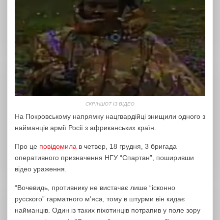
СКРІНШОТ ІЗ ВІДЕО
На Покровському напрямку нацгвардійці знищили одного з
найманців армії Росії з африканських країн.
Про це
повідомила
в четвер, 18 грудня, 3 бригада
оперативного призначення НГУ “Спартан”, поширивши
відео ураження.
“Вочевидь, противнику не вистачає лише “ісконно
русского” гарматного м’яса, тому в штурми він кидає
найманців. Один із таких піхотинців потрапив у поле зору