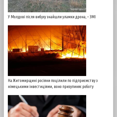
У Молдові після вибуху знайшли уламки дрона, – ЗМІ
На Житомирщині росіяни поцілили по підприємству з
німецькими інвестиціями, воно призупиняє роботу