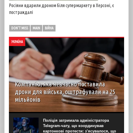
Росіяни вдарили дроном біля супермаркету в Херсоні, є
постраждалі
DON'T MISS
MAIN
ВІЙНА
УКРАЇНА
Компанію, яка невчасно поставила
дрони для війська, оштрафували на 25
мільйонів
Господарський суд Рівненської області вирішив стягнути
з ТОВ “Домпромбуд” на користь ДП Міністерства
оборони “Агенція оборонних закупівель” 24,88 млн грн за
Поліція затримала адміністратора
невчасно поставлені дрони. Про це свідчить рішення
Telegram-чату, що координував
суду...
картонкові протести: з’ясувалося, що