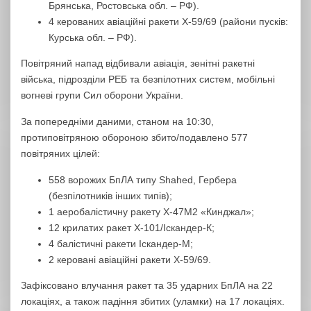
Брянська, Ростовська обл. – РФ).
4 керованих авіаційні ракети Х-59/69 (райони пусків:
Курська обл. – РФ).
Повітряний напад відбивали авіація, зенітні ракетні
війська, підрозділи РЕБ та безпілотних систем, мобільні
вогневі групи Сил оборони України.
За попередніми даними, станом на 10:30,
протиповітряною обороною збито/подавлено 577
повітряних цілей:
558 ворожих БпЛА типу Shahed, Гербера
(безпілотників інших типів);
1 аеробалістичну ракету Х-47М2 «Кинджал»;
12 крилатих ракет Х-101/Іскандер-К;
4 балістичні ракети Іскандер-М;
2 керовані авіаційні ракети Х-59/69.
Зафіксовано влучання ракет та 35 ударних БпЛА на 22
локаціях, а також падіння збитих (уламки) на 17 локаціях.