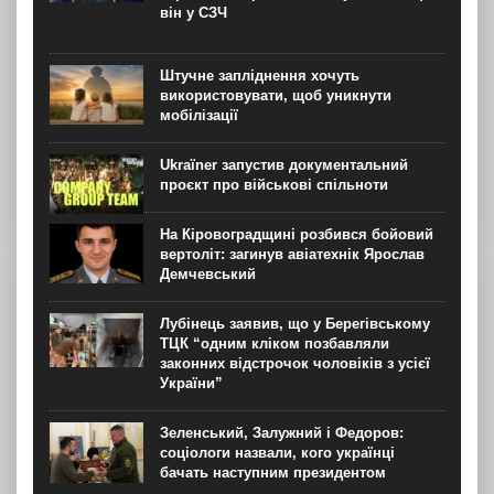
він у СЗЧ
Штучне запліднення хочуть
використовувати, щоб уникнути
мобілізації
Ukraїner запустив документальний
проєкт про військові спільноти
На Кіровоградщині розбився бойовий
вертоліт: загинув авіатехнік Ярослав
Демчевський
Лубінець заявив, що у Берегівському
ТЦК “одним кліком позбавляли
законних відстрочок чоловіків з усієї
України”
Зеленський, Залужний і Федоров:
соціологи назвали, кого українці
бачать наступним президентом