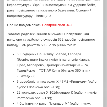
інфраструктури України із застосуванням ударних БпЛА,
ракет повітряного та наземного базування. Основний
напрямок удару – Київщина.
Про це повідомляють
Повітряні сили ЗСУ
.
Загалом радіотехнічними військами Повітряних Сил
виявлено та здійснено супровід 632 засобів повітряного
нападу – 36 ракет та 596 БпЛА різних типів:
596 ударних БпЛА типу Shahed, Гербера
(безпілотники інших типів) із напрямків Курськ,
Орел, Міллерово, Приморсько-Ахтарськ – РФ,
Гвардійське – ТОТ АР Крим (близько 350 із них –
«шахеди»);
5 аеробалістичних ракет Х-47М2 «Кинджал» (район
пуску: Рязанська обл. –РФ);
23 крилатих ракет Х-101/Іскандер-К (райони пусків:
Ростовська обл. – РФ);
4 балістичних ракет “Іскандер-М” (район пуску: