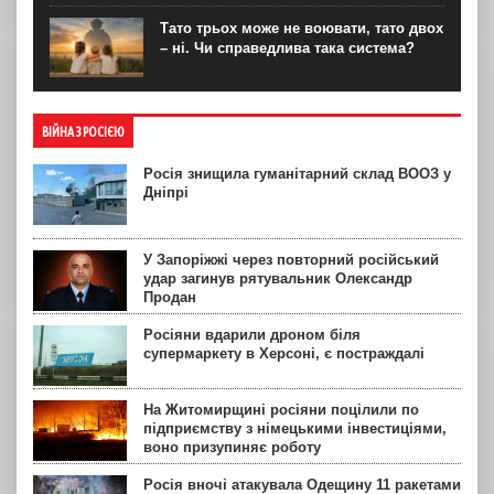
Тато трьох може не воювати, тато двох
– ні. Чи справедлива така система?
ВІЙНА З РОСІЄЮ
Росія знищила гуманітарний склад ВООЗ у
Дніпрі
У Запоріжжі через повторний російський
удар загинув рятувальник Олександр
Продан
Росіяни вдарили дроном біля
супермаркету в Херсоні, є постраждалі
На Житомирщині росіяни поцілили по
підприємству з німецькими інвестиціями,
воно призупиняє роботу
Росія вночі атакувала Одещину 11 ракетами