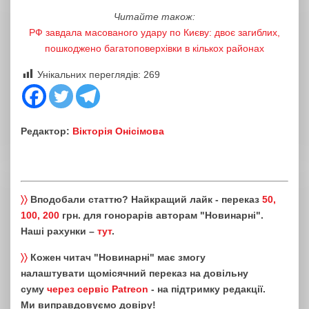
Читайте також:
РФ завдала масованого удару по Києву: двоє загиблих,
пошкоджено багатоповерхівки в кількох районах
Унікальних переглядів:
269
Редактор:
Вікторія Онісімова
〉〉
Вподобали статтю? Найкращий лайк - переказ
50,
100, 200
грн. для гонорарів авторам "Новинарні".
Наші рахунки –
тут
.
〉〉
Кожен читач "Новинарні" має змогу
налаштувати щомісячний переказ на довільну
суму
через сервіс Patreon
- на підтримку редакції.
Ми виправдовуємо довіру!