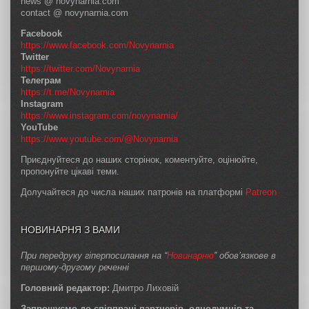
news @ novynarnia.com
contact @ novynarnia.com
Facebook
https://www.facebook.com/Novynarnia
Twitter
https://twitter.com/Novynarnia
Телеграм
https://t.me/Novynarnia
Instagram
https://www.instagram.com/novynarnia/
YouTube
https://www.youtube.com/@Novynarnia
Приєднуйтеся до наших сторінок, коментуйте, оцінюйте,
пропонуйте цікаві теми.
Долучайтеся до числа наших патронів на платформі
Patreon
НОВИНАРНЯ З ВАМИ
При передруку гіперпосилання на “
Новинарню
” обов’язкове в
першому-другому реченні
Головний редактор:
Дмитро Лиховій
Запрошуємо до співпраці партнерів, однодумців та