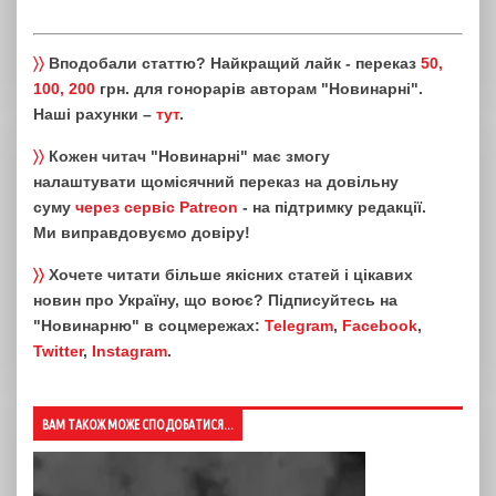
〉〉
Вподобали статтю? Найкращий лайк - переказ
50,
100, 200
грн. для гонорарів авторам "Новинарні".
Наші рахунки –
тут
.
〉〉
Кожен читач "Новинарні" має змогу
налаштувати щомісячний переказ на довільну
суму
через сервіс Patreon
- на підтримку редакції.
Ми виправдовуємо довіру!
〉〉
Хочете читати більше якісних статей і цікавих
новин про Україну, що воює? Підписуйтесь на
"Новинарню" в соцмережах:
Telegram
,
Facebook
,
Twitter
,
Instagram
.
ВАМ ТАКОЖ МОЖЕ СПОДОБАТИСЯ...