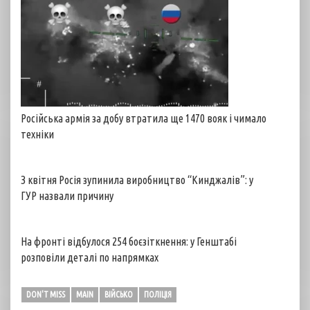
Російська армія за добу втратила ще 1470 вояк і чимало
техніки
З квітня Росія зупинила виробництво “Кинджалів”: у
ГУР назвали причину
На фронті відбулося 254 боєзіткнення: у Генштабі
розповіли деталі по напрямках
DON'T MISS
MAIN
ВІЙСЬКО
ПОЛІЦІЯ