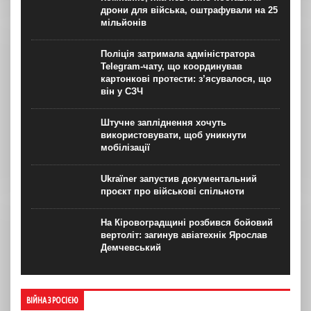
дрони для війська, оштрафували на 25
мільйонів
Поліція затримала адміністратора
Telegram-чату, що координував
картонкові протести: з’ясувалося, що
він у СЗЧ
Штучне запліднення хочуть
використовувати, щоб уникнути
мобілізації
Ukraїner запустив документальний
проєкт про військові спільноти
На Кіровоградщині розбився бойовий
вертоліт: загинув авіатехнік Ярослав
Демчевський
ВІЙНА З РОСІЄЮ