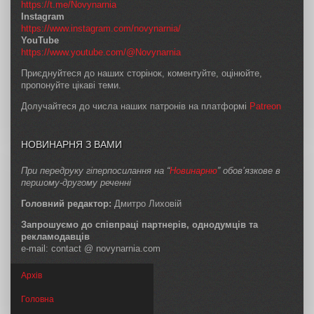
https://t.me/Novynarnia
Instagram
https://www.instagram.com/novynarnia/
YouTube
https://www.youtube.com/@Novynarnia
Приєднуйтеся до наших сторінок, коментуйте, оцінюйте,
пропонуйте цікаві теми.
Долучайтеся до числа наших патронів на платформі
Patreon
НОВИНАРНЯ З ВАМИ
При передруку гіперпосилання на “
Новинарню
” обов’язкове в
першому-другому реченні
Головний редактор:
Дмитро Лиховій
Запрошуємо до співпраці партнерів, однодумців та
рекламодавців
e-mail: contact @ novynarnia.com
Архів
Головна