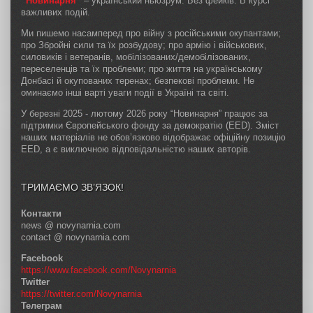
“
Новинарня
“
– український ньюзрум. Без фейків. В курсі
важливих подій.
Ми пишемо насамперед про війну з російськими окупантами;
про Збройні сили та їх розбудову; про армію і військових,
силовиків і ветеранів, мобілізованих/демобілізованих,
переселенців та їх проблеми; про життя на українському
Донбасі й окупованих теренах; безпекові проблеми. Не
оминаємо інші варті уваги події в Україні та світі.
У березні 2025 - лютому 2026 року “Новинарня” працює за
підтримки Європейського фонду за демократію (EED). Зміст
наших матеріалів не обов’язково відображає офіційну позицію
EED, а є виключною відповідальністю наших авторів.
ТРИМАЄМО ЗВ’ЯЗОК!
Контакти
news @ novynarnia.com
contact @ novynarnia.com
Facebook
https://www.facebook.com/Novynarnia
Twitter
https://twitter.com/Novynarnia
Телеграм