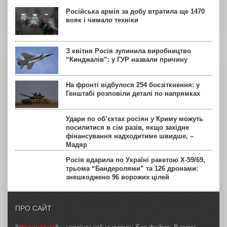
Російська армія за добу втратила ще 1470
вояк і чимало техніки
З квітня Росія зупинила виробництво
“Кинджалів”: у ГУР назвали причину
На фронті відбулося 254 боєзіткнення: у
Генштабі розповіли деталі по напрямках
Удари по об’єктах росіян у Криму можуть
посилитися в сім разів, якщо західне
фінансування надходитиме швидше, –
Мадяр
Росія вдарила по Україні ракетою Х-59/69,
трьома “Бандеролями” та 126 дронами:
знешкоджено 96 ворожих цілей
ПРО САЙТ