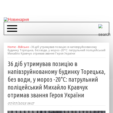
Home
›
Військо
›
36 діб утримував позицію в напівзруйнованому
будинку Торецька, без води, у мороз -20°С: патрульний поліцейський
Михайло Кравчук отримав звання Героя України
36 діб утримував позицію в
напівзруйнованому будинку Торецька,
без води, у мороз -20°С: патрульний
поліцейський Михайло Кравчук
отримав звання Героя України
07/07/2025 19:17