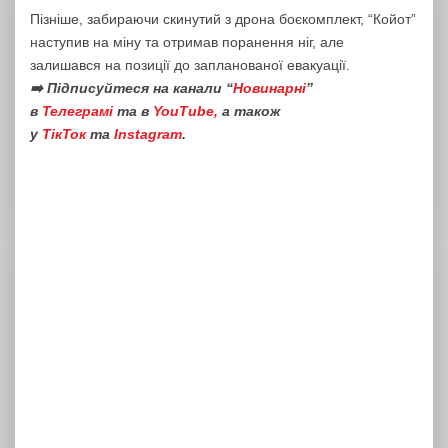
Пізніше, забираючи скинутий з дрона боєкомплект, “Койот”
наступив на міну та отримав поранення ніг, але
залишався на позиції до запланованої евакуації.
➡️ Підписуйтеся на канали “
Новинарні
”
в
Телеграмі
та в
YouTube,
а також
у
ТікТок
та
Instagram
.