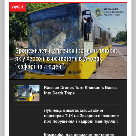
УКРАЇНА
Бронежилети, аптечки і захисні плівки:
як у Херсоні виживають в умовах
“сафарі на людей”
автор: Вірджинія Нгуєн Хоанг (Virginie Nguyen Hoang)
бельгійська журналістка з Херсону для “Новинарні“
Термін “сафарі на людей” (human safari) – явище з 1990-
Russian Drones Turn Kherson’s Buses
х часів Боснійської війни, коли, за...
Into Death Traps
Лубінець вимагає масштабної
перевірки ТЦК на Закарпатті: заявляє
про порушення і кадрові маніпуляції
Компанію, яка невчасно поставила