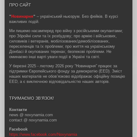
ПРО САЙТ
“
Новинарня
“
– український ньюзрум. Без фейків. В курсі
важливих подій.
Ми пишемо насамперед про війну з російськими окупантами;
про Збройні сили та їх розбудову; про армію і військових,
силовиків і ветеранів, мобілізованих/демобілізованих,
переселенців та їх проблеми; про життя на українському
Донбасі й окупованих теренах; безпекові проблеми. Не
оминаємо інші варті уваги події в Україні та світі.
У березні 2025 - лютому 2026 року “Новинарня” працює за
підтримки Європейського фонду за демократію (EED). Зміст
наших матеріалів не обов’язково відображає офіційну позицію
EED, а є виключною відповідальністю наших авторів.
ТРИМАЄМО ЗВ’ЯЗОК!
Контакти
news @ novynarnia.com
contact @ novynarnia.com
Facebook
https://www.facebook.com/Novynarnia