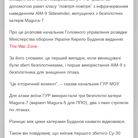
допомогою ракет класу “повітря-повітря” з інфрачервоним
наведенням AIM-9 Sidewinder, випущених з безпілотних
катерів Magura-7.
Про це розповів начальник Головного управління розвідки
Міністерства оборони України Кирило Буданов виданню
The War Zone
.
За його словами, це перший випадок, коли винищувачі
були збиті безпілотниками, і перше використання AIM-9 з
безпілотника для знищення літака.
“Це історичний момент”, – сказав начальник ГУР МОУ.
Для атаки воїни ГУР використали три безпілотні катери
Magura-7 (варіант Magura-5 для ППО), два з яких стріляли
по літаках.
Різницю між цими катерами Буданов назвати відмовився.
Також він повідомив, що екіпаж першого збитого Су-30