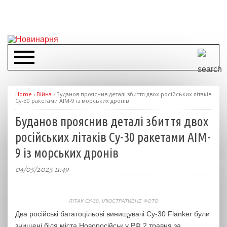
Home
›
Війна
›
Буданов прояснив деталі збиття двох російських літаків
Су-30 ракетами AIM-9 із морських дронів
Буданов прояснив деталі збиття двох
російських літаків Су-30 ракетами AIM-
9 із морських дронів
04/05/2025 11:49
ЛІТАК СУ-30. ІЛЮСТРАТИВНЕ ФОТО
Два російські багатоцільові винищувачі Су-30 Flanker були
знищені біля міста Новоросійськ у РФ 2 травня за