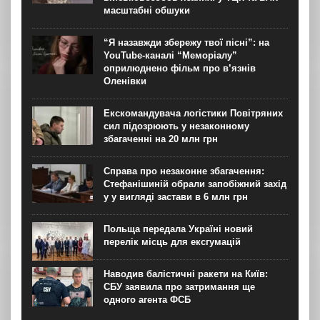
масштабні обшуки
“Я назавжди збережу твої пісні”: на
YouTube-каналі “Меморіалу”
оприлюднено фільм про в’язнів
Оленівки
Екскомандувача логістики Повітряних
сил підозрюють у незаконному
збагаченні на 20 млн грн
Справа про незаконне збагачення:
Стефанішиній обрали запобіжний захід
у у вигляді застави в 6 млн грн
Польща передала Україні новий
перелік місць для ексгумацій
Наводив балістичні ракети на Київ:
СБУ заявила про затримання ще
одного агента ФСБ