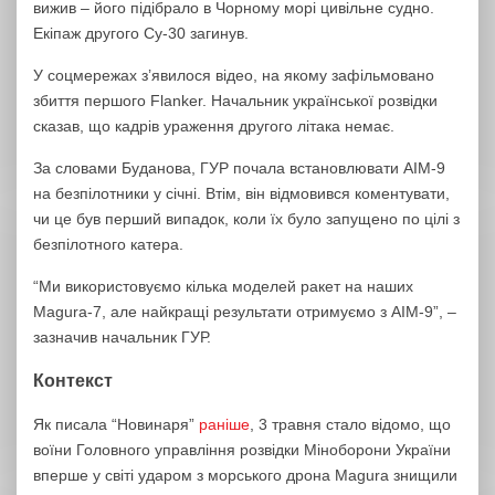
вижив – його підібрало в Чорному морі цивільне судно.
Екіпаж другого Су-30 загинув.
У соцмережах з’явилося відео, на якому зафільмовано
збиття першого Flanker. Начальник української розвідки
сказав, що кадрів ураження другого літака немає.
За словами Буданова, ГУР почала встановлювати AIM-9
на безпілотники у січні. Втім, він відмовився коментувати,
чи це був перший випадок, коли їх було запущено по цілі з
безпілотного катера.
“Ми використовуємо кілька моделей ракет на наших
Magura-7, але найкращі результати отримуємо з AIM-9”, –
зазначив начальник ГУР.
Контекст
Як писала “Новинаря”
раніше
, 3 травня стало відомо, що
воїни Головного управління розвідки Міноборони України
вперше у світі ударом з морського дрона Magura знищили