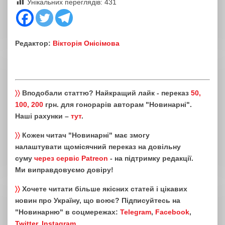
Унікальних переглядів:
431
Редактор:
Вікторія Онісімова
〉〉
Вподобали статтю? Найкращий лайк - переказ
50,
100, 200
грн. для гонорарів авторам "Новинарні".
Наші рахунки –
тут
.
〉〉
Кожен читач "Новинарні" має змогу
налаштувати щомісячний переказ на довільну
суму
через сервіс Patreon
- на підтримку редакції.
Ми виправдовуємо довіру!
〉〉
Хочете читати більше якісних статей і цікавих
новин про Україну, що воює? Підписуйтесь на
"Новинарню" в соцмережах:
Telegram
,
Facebook
,
Twitter
,
Instagram
.