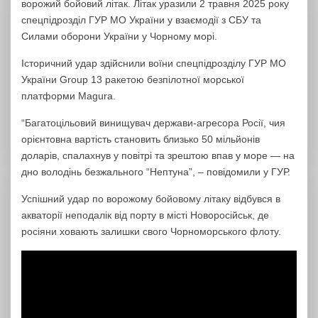
ворожий бойовий літак. Літак уразили 2 травня 2025 року
спецпідрозділ ГУР МО України у взаємодії з СБУ та
Силами оборони України у Чорному морі.
Історичний удар здійснили воїни спецпідрозділу ГУР МО
України Group 13 ракетою безпілотної морської
платформи Magura.
“Багатоцільовий винищувач держави-агресора Росії, чия
орієнтовна вартість становить близько 50 мільйонів
доларів, спалахнув у повітрі та зрештою впав у море — на
дно володінь безжального “Нептуна”, – повідомили у ГУР.
Успішний удар по ворожому бойовому літаку відбувся в
акваторії неподалік від порту в місті Новоросійськ, де
росіяни ховають залишки свого Чорноморського флоту.