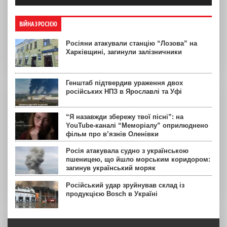
ВІЙНА З РОСІЄЮ
Росіяни атакували станцію “Лозова” на
Харківщині, загинули залізничники
Генштаб підтвердив ураження двох
російських НПЗ в Ярославлі та Уфі
“Я назавжди збережу твої пісні”: на
YouTube-каналі “Меморіалу” оприлюднено
фільм про в’язнів Оленівки
Росія атакувала судно з українською
пшеницею, що йшло морським коридором:
загинув український моряк
Російський удар зруйнував склад із
продукцією Bosch в Україні