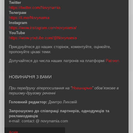
Twitter
https://twitter.com/Novynarnia
Телеграм
https://t.me/Novynarnia
Instagram
https://www.instagram.com/novynarnia/
YouTube
https://www.youtube.com/@Novynarnia
Приєднуйтеся до наших сторінок, коментуйте, оцінюйте,
пропонуйте цікаві теми.
Долучайтеся до числа наших патронів на платформі
Patreon
НОВИНАРНЯ З ВАМИ
При передруку гіперпосилання на “
Новинарню
” обов’язкове в
першому-другому реченні
Головний редактор:
Дмитро Лиховій
Запрошуємо до співпраці партнерів, однодумців та
рекламодавців
e-mail: contact @ novynarnia.com
Архів