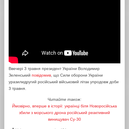
Ввечері 3 травня президент України Володимир
Зеленський
повідомив
, що Сили оборони України
уразилидругий російський військовий літак упродовж доби
3 травня.
Читайте також:
Ймовірно, вперше в історії: українці біля Новоросійська
збили з морського дрона російський реактивний
винищувач Су-30