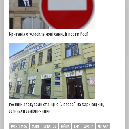
Британія оголосила нові санкції проти Росії
Росіяни атакували станцію “Лозова” на Харківщині,
загинули залізничники
DON'T MISS
MAIN
БУДАНОВ
ВІЙНА
ГУР
ДРОНИ
ЛІТАКИ