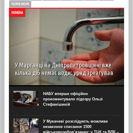
ЧОРНЕ МОРЕ
УКРАЇНА
У Марганці на Дніпропетровщині вже
кілька діб немає води: уряд зреагував
Прем’єр-міністр Сергій Корецький доручив невідкладно
прискорити ремонт обладнання на магістральному
водогоні, щоб забезпечити водою жителів міста
НАБУ вперше офіційно
Марганець Дніпропетровської області. Про це він
прокоментувало підозру Ользі
написав у четвер, 6 серпня. “У Марганці...
Стефанішиній
У Мукачеві розслідують можливе
незаконне списання 1500
військовозобов’язаних: у ТЦК та ВЛК –