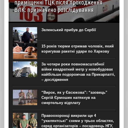
приміщенні ТЦК після проходження
ВЛК: призначено розслідування
6 серпня до територіального центру комплектування на
Житомирщині доставили чоловіка, який фігурував як
порушник правил військового обліку. Під час
Зеленський прибув до Сербії
перебування у приміщенні він знепритомнів, а потім
помер. Про інцидент...
15 років тюрми отримав чоловік, який
коригував ракетні удари по Харкову
За чотири роки повномасштабної
війни квадратний метр у новобудовах
найбільше подорожчав на Прикарпатті,
– дослідження
“Вирок, як у Євсюкова”: “азовець”
Сергій Єрмошин натякнув на
смертельну відплату
Правоохоронці викрили ще 4
“ухилянтські” схеми у трьох областях,
серед організаторів – посадовець НГУ,