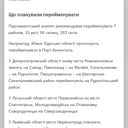
Що планували перейменувати
Парламентський комітет рекомендував перейменувати 7
районів, 15 міст, 56 селищ, 263 села.
Наприклад, Южне Одеської області пропонують
перейменувати в Порт-Анненталь.
У Дніпропетровській області назву міста Новомосковськ
змінять на Самар, Павлоград – на Матвіїв, Синельникове
– на Ріднопілля, Першотравенськ – на Шахтарське.
Синельниківський район перейменують на Ріднопільський
район.
У Луганській області місто Первомайськ на місто
Сокологірськ, Молодогвардійськ на Отаманівку,
Сєвєродонецьк на Сіверськодонецьк.
У Львівській області місто Червоноград планують