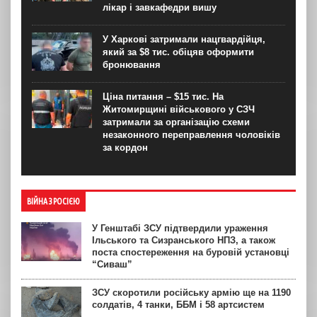
лікар і завкафедри вишу
У Харкові затримали нацгвардійця,
який за $8 тис. обіцяв оформити
бронювання
Ціна питання – $15 тис. На
Житомирщині військового у СЗЧ
затримали за організацію схеми
незаконного переправлення чоловіків
за кордон
ВІЙНА З РОСІЄЮ
У Генштабі ЗСУ підтвердили ураження
Ільського та Сизранського НПЗ, а також
поста спостереження на буровій установці
“Сиваш”
ЗСУ скоротили російську армію ще на 1190
солдатів, 4 танки, ББМ і 58 артсистем