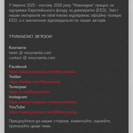
У березні 2025 - лютому 2026 року “Новинарня” працює за
підтримки Європейського фонду за демократію (EED). Зміст
наших матеріалів не обов’язково відображає офіційну позицію
EED, а є виключною відповідальністю наших авторів.
ТРИМАЄМО ЗВ’ЯЗОК!
Контакти
news @ novynarnia.com
contact @ novynarnia.com
Facebook
https://www.facebook.com/Novynarnia
Twitter
https://twitter.com/Novynarnia
Телеграм
https://t.me/Novynarnia
Instagram
https://www.instagram.com/novynarnia/
YouTube
https://www.youtube.com/@Novynarnia
Приєднуйтеся до наших сторінок, коментуйте, оцінюйте,
пропонуйте цікаві теми.