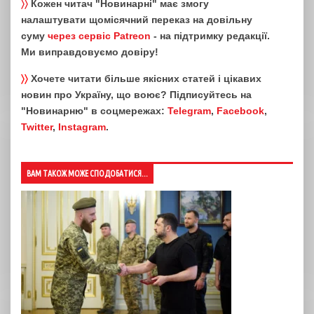
〉〉
Кожен читач "Новинарні" має змогу
налаштувати щомісячний переказ на довільну
суму
через сервіс Patreon
- на підтримку редакції.
Ми виправдовуємо довіру!
〉〉
Хочете читати більше якісних статей і цікавих
новин про Україну, що воює? Підписуйтесь на
"Новинарню" в соцмережах:
Telegram
,
Facebook
,
Twitter
,
Instagram
.
ВАМ ТАКОЖ МОЖЕ СПОДОБАТИСЯ...