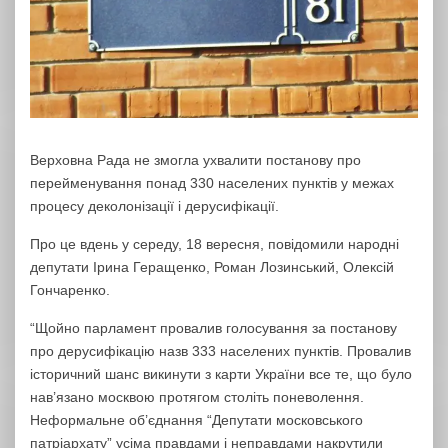
Верховна Рада не змогла ухвалити постанову про
перейменування понад 330 населених пунктів у межах
процесу деколонізації і дерусифікації.
Про це вдень у середу, 18 вересня, повідомили народні
депутати Ірина Геращенко, Роман Лозинський, Олексій
Гончаренко.
“Щойно парламент провалив голосування за постанову
про дерусифікацію назв 333 населених пунктів. Провалив
історичний шанс викинути з карти України все те, що було
нав’язано москвою протягом століть поневолення.
Неформальне об’єднання “Депутати московського
патріархату” усіма правдами і неправдами накрутили