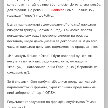
колег, тому на табло лише 208 голосів. Це тотальна ганьба
для України. Це реванш”, –
написав
Роман Лозинський
(фракція “Голос”) у фейсбуці.
Відтак парламентарі з демократичної опозиції вирішили
блокувати трибуну Верховної Ради з вимогою зібрати
погоджувальну раду і повторно винести на розгляд
постанову щодо декомунізації та деколонізації. А до того
часу, як вирішили депутати, парламент не працюватиме.
«Не можуть більше в Україні бути населені пункти, які
несуть назви всіх цих радянських катів, які нищили
Україну», — наголосила Ірина Геращенко (“Європейська
солідарність”).
За її словами, біля трибуни зібралися представники усіх
парламентських фракцій, окрім колишніх представників
нині забороненої партії ОПЗЖ.
Результати голосування по фракціях опублікував Роман
Лозинський: