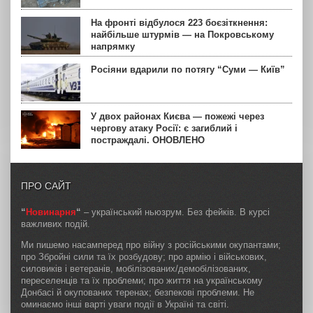
На фронті відбулося 223 боєзіткнення:
найбільше штурмів — на Покровському
напрямку
Росіяни вдарили по потягу “Суми — Київ”
У двох районах Києва — пожежі через
чергову атаку Росії: є загиблий і
постраждалі. ОНОВЛЕНО
ПРО САЙТ
“
Новинарня
“
– український ньюзрум. Без фейків. В курсі
важливих подій.
Ми пишемо насамперед про війну з російськими окупантами;
про Збройні сили та їх розбудову; про армію і військових,
силовиків і ветеранів, мобілізованих/демобілізованих,
переселенців та їх проблеми; про життя на українському
Донбасі й окупованих теренах; безпекові проблеми. Не
оминаємо інші варті уваги події в Україні та світі.