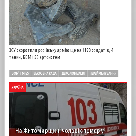
ЗСУ скоротили російську армію ще на 1190 солдатів, 4
танки, ББМ і 58 артсистем
DON'T MISS
ВЕРХОВНА РАДА
ДЕКОЛОНІЗАЦІЯ
ПЕРЕЙМЕНУВАННЯ
УКРАЇНА
На Житомирщині чоловік помер у