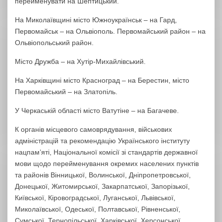
перейменувати на Шептицький.
На Миколаївщині місто Южноукраїнськ – на Гард,
Первомайськ – на Ольвіополь. Первомайський район – на
Ольвіопольський район.
Місто Дружба – на Хутір-Михайлівський.
На Харківщині місто Красноград – на Берестин, місто
Первомайський – на Златопіль.
У Черкаській області місто Ватутіне – на Багачеве.
К органів місцевого самоврядування, військових
адміністрацій та рекомендацію Українського інституту
нацпам’яті, Національної комісії зі стандартів державної
мови щодо перейменування окремих населених пунктів
та районів Вінницької, Волинської, Дніпропетровської,
Донецької, Житомирської, Закарпатської, Запорізької,
Київської, Кіровоградської, Луганської, Львівської,
Миколаївської, Одеської, Полтавської, Рівненської,
Сумської, Тернопільської, Харківської, Херсонської,