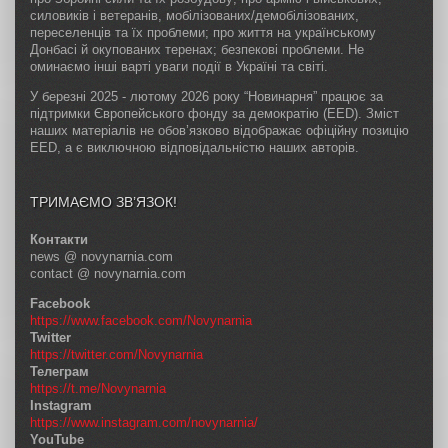
силовиків і ветеранів, мобілізованих/демобілізованих,
переселенців та їх проблеми; про життя на українському
Донбасі й окупованих теренах; безпекові проблеми. Не
оминаємо інші варті уваги події в Україні та світі.
У березні 2025 - лютому 2026 року “Новинарня” працює за
підтримки Європейського фонду за демократію (EED). Зміст
наших матеріалів не обов’язково відображає офіційну позицію
EED, а є виключною відповідальністю наших авторів.
ТРИМАЄМО ЗВ’ЯЗОК!
Контакти
news @ novynarnia.com
contact @ novynarnia.com
Facebook
https://www.facebook.com/Novynarnia
Twitter
https://twitter.com/Novynarnia
Телеграм
https://t.me/Novynarnia
Instagram
https://www.instagram.com/novynarnia/
YouTube