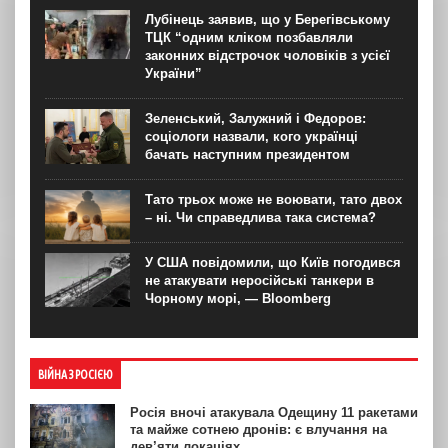
Лубінець заявив, що у Берегівському
ТЦК “одним кліком позбавляли
законних відстрочок чоловіків з усієї
України”
Зеленський, Залужний і Федоров:
соціологи назвали, кого українці
бачать наступним президентом
Тато трьох може не воювати, тато двох
– ні. Чи справедлива така система?
У США повідомили, що Київ погодився
не атакувати неросійські танкери в
Чорному морі, — Bloomberg
ВІЙНА З РОСІЄЮ
Росія вночі атакувала Одещину 11 ракетами
та майже сотнею дронів: є влучання на
дев’яти локаціях