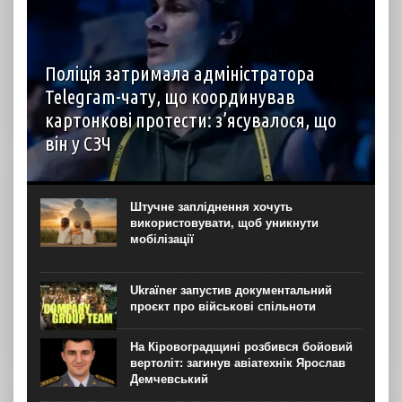
Поліція затримала адміністратора
Telegram-чату, що координував
картонкові протести: з’ясувалося, що
він у СЗЧ
Адміністратор телеграм-чату “Протест” Віталій Камка,
де координувались протести проти відставки міністра
оборони Михайла Федорова, був затриманий поліцією,
Штучне запліднення хочуть
після чого його ресурс був видалений з Telegram. Про це
використовувати, щоб уникнути
повідомляє Центр...
мобілізації
Ukraїner запустив документальний
проєкт про військові спільноти
На Кіровоградщині розбився бойовий
вертоліт: загинув авіатехнік Ярослав
Демчевський