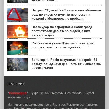
На трасі “Одеса-Рені” тимчасово обмежили
рух: до окремих пунктів пропуску на
кордоні з Молдовою не проїхати
Через удар по середмістю Павлограда
постраждали дев’ятеро людей, з них
четверо – діти
Росіяни атакували Житомирщину: троє
постраждалих, є пошкодження
За тиждень Росія запустила по Україні 61
ракету, понад 1560 дронів та 1540 авіабомб,
– Зеленський
ПРО САЙТ
“
Новинарня
“
– український ньюзрум. Без фейків. В курсі
важливих подій.
Ми пишемо насамперед про війну з російськими окупантами;
про Збройні сили та їх розбудову; про армію і військових,