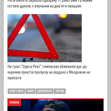
Росія вночі атакувала Одещину 11 ракетами та майже
сотнею дронів: є влучання на дев’яти локаціях
На трасі “Одеса-Рені” тимчасово обмежили рух: до
окремих пунктів пропуску на кордоні з Молдовою не
проїхати
DON'T MISS
MAIN
ДОПОМОГА
ЛИТВА
УКРАЇНА