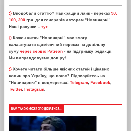
〉〉
Вподобали статтю? Найкращий лайк - переказ
50,
100, 200
грн. для гонорарів авторам "Новинарні".
Наші рахунки –
тут
.
〉〉
Кожен читач "Новинарні" має змогу
налаштувати щомісячний переказ на довільну
суму
через сервіс Patreon
- на підтримку редакції.
Ми виправдовуємо довіру!
〉〉
Хочете читати більше якісних статей і цікавих
новин про Україну, що воює? Підписуйтесь на
"Новинарню" в соцмережах:
Telegram
,
Facebook
,
Twitter
,
Instagram
.
ВАМ ТАКОЖ МОЖЕ СПОДОБАТИСЯ...