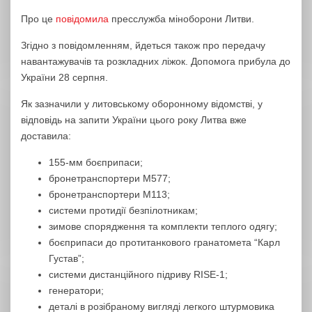
Про це
повідомила
пресслужба міноборони Литви.
Згідно з повідомленням, йдеться також про передачу
навантажувачів та розкладних ліжок. Допомога прибула до
України 28 серпня.
Як зазначили у литовському оборонному відомстві, у
відповідь на запити України цього року Литва вже
доставила:
155-мм боєприпаси;
бронетранспортери М577;
бронетранспортери М113;
системи протидії безпілотникам;
зимове спорядження та комплекти теплого одягу;
боєприпаси до протитанкового гранатомета “Карл
Густав”;
системи дистанційного підриву RISE-1;
генератори;
деталі в розібраному вигляді легкого штурмовика