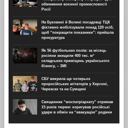
обмеження воєнної промисловості
Росії
На Буковині й Волині посадовці ТЦК
фіктивно мобілізували понад 120 осіб,
щоб “покращити показники”: прийшла
прокуратура
Як 56 футбольних полів: за місяць
росіяни знищили 400 тис. м²
складських приміщень українського
бізнесу, – ЗМІ
СБУ викрила ще чотирьох
проросійських агітаторів у Херсоні,
Черкасах та на Сумщині
Священник “моспатріархату” отримав
15 років тюрми: коригував російські
удари в обмін на “евакуацію” родини