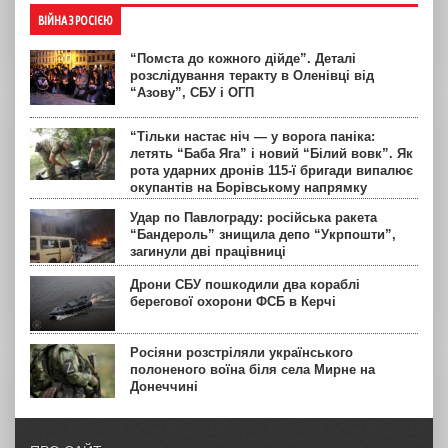
ВІЙНА З РОСІЄЮ
“Помста до кожного дійде”. Деталі
розслідування теракту в Оленівці від
“Азову”, СБУ і ОГП
“Тільки настає ніч — у ворога паніка:
летять “Баба Яга” і новий “Білий вовк”. Як
рота ударних дронів 115-ї бригади випалює
окупантів на Борівському напрямку
Удар по Павлограду: російська ракета
“Бандероль” знищила депо “Укрпошти”,
загинули дві працівниці
Дрони СБУ пошкодили два кораблі
берегової охорони ФСБ в Керчі
Росіяни розстріляли українського
полоненого воїна біля села Мирне на
Донеччині