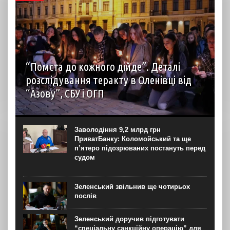
“Помста до кожного дійде”. Деталі
розслідування теракту в Оленівці від
“Азову”, СБУ і ОГП
автор: Наталія Терамае 28 липня рідні вцілілих
“азовців” в Оленівці виступили із шокуючою заявою.
Мовляв, списки полонених у “бараці 200”, де стався
Заволодіння 9,2 млрд грн
вибух, укладав полонений представник корпусу. Заява...
ПриватБанку: Коломойський та ще
п’ятеро підозрюваних постануть перед
судом
Зеленський звільнив ще чотирьох
послів
Зеленський доручив підготувати
“спеціальну санкційну операцію” для