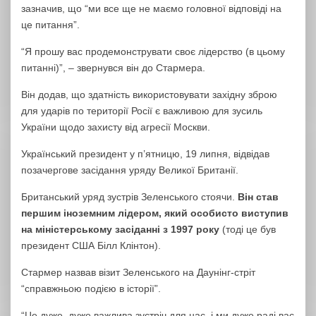
зазначив, що “ми все ще не маємо головної відповіді на
це питання”.
“Я прошу вас продемонструвати своє лідерство (в цьому
питанні)”, – звернувся він до Стармера.
Він додав, що здатність використовувати західну зброю
для ударів по території Росії є важливою для зусиль
України щодо захисту від агресії Москви.
Український президент у п’ятницю, 19 липня, відвідав
позачергове засідання уряду Великої Британії.
Британський уряд зустрів Зеленського стоячи.
Він став
першим іноземним лідером, який особисто виступив
на міністерському засіданні з 1997 року
(тоді це був
президент США Білл Клінтон).
Стармер назвав візит Зеленського на Даунінг-стріт
“справжньою подією в історії”.
“Це дуже, дуже важлива зустріч для нас, і ми дуже раді вас