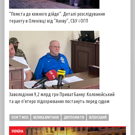
“Помста до кожного дійде”. Деталі розслідування
теракту в Оленівці від “Азову”, СБУ і ОГП
Заволодіння 9,2 млрд грн ПриватБанку: Коломойський
та ще п’ятеро підозрюваних постануть перед судом
DON'T MISS
ВЕЛИКА БРИТАНІЯ
ДИПЛОМАТІЯ
ЗЕЛЕНСЬКИЙ
УКРАЇНА