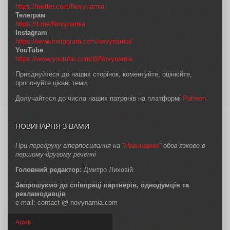
https://twitter.com/Novynarnia
Телеграм
https://t.me/Novynarnia
Instagram
https://www.instagram.com/novynarnia/
YouTube
https://www.youtube.com/@Novynarnia
Приєднуйтеся до наших сторінок, коментуйте, оцінюйте,
пропонуйте цікаві теми.
Долучайтеся до числа наших патронів на платформі
Patreon
НОВИНАРНЯ З ВАМИ
При передруку гіперпосилання на “
Новинарню
” обов’язкове в
першому-другому реченні
Головний редактор:
Дмитро Лиховій
Запрошуємо до співпраці партнерів, однодумців та
рекламодавців
e-mail: contact @ novynarnia.com
Архів