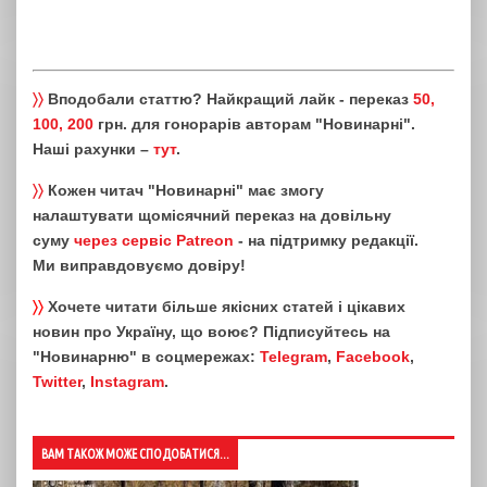
〉〉
Вподобали статтю? Найкращий лайк - переказ
50,
100, 200
грн. для гонорарів авторам "Новинарні".
Наші рахунки –
тут
.
〉〉
Кожен читач "Новинарні" має змогу
налаштувати щомісячний переказ на довільну
суму
через сервіс Patreon
- на підтримку редакції.
Ми виправдовуємо довіру!
〉〉
Хочете читати більше якісних статей і цікавих
новин про Україну, що воює? Підписуйтесь на
"Новинарню" в соцмережах:
Telegram
,
Facebook
,
Twitter
,
Instagram
.
ВАМ ТАКОЖ МОЖЕ СПОДОБАТИСЯ...