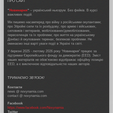
ПРО САЙТ
“
Новинарня
“
– український ньюзрум. Без фейків. В курсі
важливих подій.
Ми пишемо насамперед про війну з російськими окупантами;
про Збройні сили та їх розбудову; про армію і військових,
силовиків і ветеранів, мобілізованих/демобілізованих,
переселенців та їх проблеми; про життя на українському
Донбасі й окупованих теренах; безпекові проблеми. Не
оминаємо інші варті уваги події в Україні та світі.
У березні 2025 - лютому 2026 року “Новинарня” працює за
підтримки Європейського фонду за демократію (EED). Зміст
наших матеріалів не обов’язково відображає офіційну позицію
EED, а є виключною відповідальністю наших авторів.
ТРИМАЄМО ЗВ’ЯЗОК!
Контакти
news @ novynarnia.com
contact @ novynarnia.com
Facebook
https://www.facebook.com/Novynarnia
Twitter