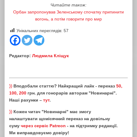
Читайте також:
Орбан запропонував Зеленському спочатку припинити
вогонь, а потім говорити про мир
Унікальних переглядів:
57
Редактор:
Людмила Кліщук
〉〉
Вподобали статтю? Найкращий лайк - переказ
50,
100, 200
грн. для гонорарів авторам "Новинарні".
Наші рахунки –
тут
.
〉〉
Кожен читач "Новинарні" має змогу
налаштувати щомісячний переказ на довільну
суму
через сервіс Patreon
- на підтримку редакції.
Ми виправдовуємо довіру!