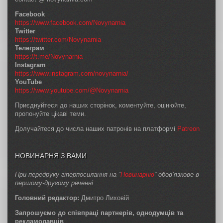
Facebook
https://www.facebook.com/Novynarnia
Twitter
https://twitter.com/Novynarnia
Телеграм
https://t.me/Novynarnia
Instagram
https://www.instagram.com/novynarnia/
YouTube
https://www.youtube.com/@Novynarnia
Приєднуйтеся до наших сторінок, коментуйте, оцінюйте,
пропонуйте цікаві теми.
Долучайтеся до числа наших патронів на платформі
Patreon
НОВИНАРНЯ З ВАМИ
При передруку гіперпосилання на “
Новинарню
” обов’язкове в
першому-другому реченні
Головний редактор:
Дмитро Лиховій
Запрошуємо до співпраці партнерів, однодумців та
рекламодавців