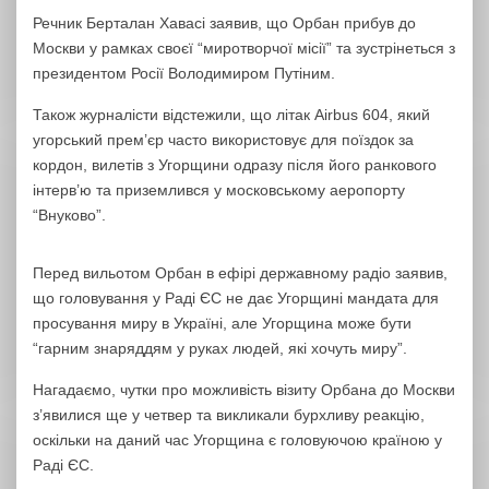
Речник Берталан Хавасі заявив, що Орбан прибув до
Москви у рамках своєї “миротворчої місії” та зустрінеться з
президентом Росії Володимиром Путіним.
Також журналісти відстежили, що літак Airbus 604, який
угорський прем’єр часто використовує для поїздок за
кордон, вилетів з Угорщини одразу після його ранкового
інтерв’ю та приземлився у московському аеропорту
“Внуково”.
Перед вильотом Орбан в ефірі державному радіо заявив,
що головування у Раді ЄС не дає Угорщині мандата для
просування миру в Україні, але Угорщина може бути
“гарним знаряддям у руках людей, які хочуть миру”.
Нагадаємо, чутки про можливість візиту Орбана до Москви
з’явилися ще у четвер та викликали бурхливу реакцію,
оскільки на даний час Угорщина є головуючою країною у
Раді ЄС.