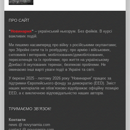
ПРО САЙТ
“
Новинарня
“
– український ньюзрум. Без фейків. В курсі
важливих подій.
Ми пишемо насамперед про війну з російськими окупантами;
про Збройні сили та їх розбудову; про армію і військових,
силовиків і ветеранів, мобілізованих/демобілізованих,
переселенців та їх проблеми; про життя на українському
Донбасі й окупованих теренах; безпекові проблеми. Не
оминаємо інші варті уваги події в Україні та світі.
У березні 2025 - лютому 2026 року “Новинарня” працює за
підтримки Європейського фонду за демократію (EED). Зміст
наших матеріалів не обов’язково відображає офіційну позицію
EED, а є виключною відповідальністю наших авторів.
ТРИМАЄМО ЗВ’ЯЗОК!
Контакти
news @ novynarnia.com
contact @ novynarnia.com