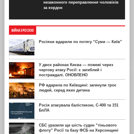
незаконного переправлення чоловіків
за кордон
ВІЙНА З РОСІЄЮ
Росіяни вдарили по потягу “Суми — Київ”
У двох районах Києва — пожежі через
чергову атаку Росії: є загиблий і
постраждалі. ОНОВЛЕНО
РФ вдарила по Київщині: загинули троє
людей, серед яких дитина
Росія атакувала балістикою, С-400 та 151
БпЛА
СБС уразили ще шість суден “тіньового
флоту” Росії та базу ФСБ на Херсонщині