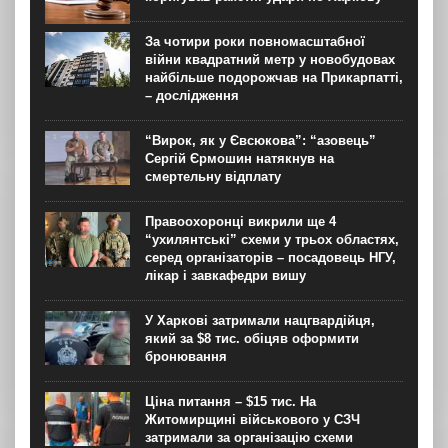
За чотири роки повномасштабної
війни квадратний метр у новобудовах
найбільше подорожчав на Прикарпатті,
– дослідження
“Вирок, як у Євсюкова”: “азовець”
Сергій Єрмошин натякнув на
смертельну відплату
Правоохоронці викрили ще 4
“ухилянтські” схеми у трьох областях,
серед організаторів – посадовець НГУ,
лікар і завкафедри вишу
У Харкові затримали нацгвардійця,
який за $8 тис. обіцяв оформити
бронювання
Ціна питання – $15 тис. На
Житомирщині військового у СЗЧ
затримали за організацію схеми