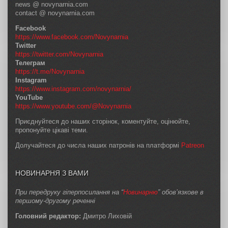
news @ novynarnia.com
contact @ novynarnia.com
Facebook
https://www.facebook.com/Novynarnia
Twitter
https://twitter.com/Novynarnia
Телеграм
https://t.me/Novynarnia
Instagram
https://www.instagram.com/novynarnia/
YouTube
https://www.youtube.com/@Novynarnia
Приєднуйтеся до наших сторінок, коментуйте, оцінюйте,
пропонуйте цікаві теми.
Долучайтеся до числа наших патронів на платформі
Patreon
НОВИНАРНЯ З ВАМИ
При передруку гіперпосилання на “
Новинарню
” обов’язкове в
першому-другому реченні
Головний редактор:
Дмитро Лиховій