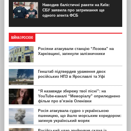
Наводив балістичні ракети на Київ:
СБУ заявила про затримання ще
одного агента ФСБ
ВІЙНА З РОСІЄЮ
Росіяни атакували станцію “Лозова” на
Харківщині, загинули залізничники
Генштаб підтвердив ураження двох
російських НПЗ в Ярославлі та Уфі
“Я назавжди збережу твої пісні”: на
YouTube-каналі “Меморіалу” оприлюднено
фільм про в’язнів Оленівки
Росія атакувала судно з українською
пшеницею, що йшло морським коридором:
загинув український моряк
Російський удар зруйнував склад із