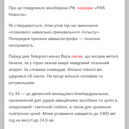
Про це повідомило міноборони РФ,
передає
«РИА
Новости».
Як стверджується, літак упав під час виконання
«планового навчально-тренувального польоту».
Попередня причина авіакатастрофи — технічна
несправність.
Перед цим Telegram-канал Baza
писав
, що місцеві жителі
бачили, як у горах зазнав аварії невідомий літальний
апарат. За словами очевидців, близько півночі він
ударився об скелю. На місце виїхали силовики та
рятувальники.
Су-34 — це двомісний винищувач-бомбардувальник,
призначений для ударів авіаційними засобами по цілях в
оперативній і тактичній глибині, а також для ураження
повітряних цілей. Може розвивати швидкість до 1900 км/
год на висоті до 14,6 км.