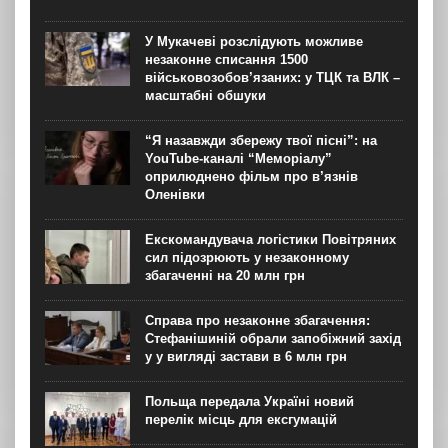
У Мукачеві розслідують можливе
незаконне списання 1500
військовозобов’язаних: у ТЦК та ВЛК –
масштабні обшуки
“Я назавжди збережу твої пісні”: на
YouTube-каналі “Меморіалу”
оприлюднено фільм про в’язнів
Оленівки
Екскомандувача логістики Повітряних
сил підозрюють у незаконному
збагаченні на 20 млн грн
Справа про незаконне збагачення:
Стефанішиній обрали запобіжний захід
у у вигляді застави в 6 млн грн
Польща передала Україні новий
перелік місць для ексгумацій