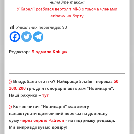
Читайте також:
У Карелії розбився вертоліт Мі-8 з трьома членами
екіпажу на борту
Унікальних переглядів:
93
Редактор:
Людмила Кліщук
〉〉
Вподобали статтю? Найкращий лайк - переказ
50,
100, 200
грн. для гонорарів авторам "Новинарні".
Наші рахунки –
тут
.
〉〉
Кожен читач "Новинарні" має змогу
налаштувати щомісячний переказ на довільну
суму
через сервіс Patreon
- на підтримку редакції.
Ми виправдовуємо довіру!