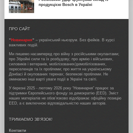
продукцією Bosch в Україні
ПРО САЙТ
“
Новинарня
“
– український ньюзрум. Без фейків. В курсі
важливих подій.
Ми пишемо насамперед про війну з російськими окупантами;
про Збройні сили та їх розбудову; про армію і військових,
силовиків і ветеранів, мобілізованих/демобілізованих,
переселенців та їх проблеми; про життя на українському
Донбасі й окупованих теренах; безпекові проблеми. Не
оминаємо інші варті уваги події в Україні та світі.
У березні 2025 - лютому 2026 року “Новинарня” працює за
підтримки Європейського фонду за демократію (EED). Зміст
наших матеріалів не обов’язково відображає офіційну позицію
EED, а є виключною відповідальністю наших авторів.
ТРИМАЄМО ЗВ’ЯЗОК!
Контакти