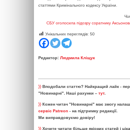
статтями Кримінального кодексу України.
Чи
СБУ оголосила підозру соратнику Аксьонова
Унікальних переглядів:
50
Редактор:
Людмила Кліщук
〉〉
Вподобали статтю? Найкращий лайк - пе
"Новинарні". Наші рахунки –
тут
.
〉〉
Кожен читач "Новинарні" має змогу налаш
сервіс Patreon
- на підтримку редакції.
Ми виправдовуємо довіру!
〉〉
Хочете читати більше якісних статей і ці