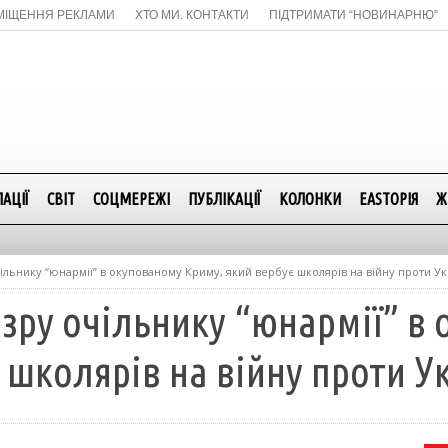
МІЩЕННЯ РЕКЛАМИ
ХТО МИ. КОНТАКТИ
ПІДТРИМАТИ “НОВИНАРНЮ”
АЦІЇ
СВІТ
СОЦМЕРЕЖІ
ПУБЛІКАЦІЇ
КОЛОНКИ
EASTОРІЯ
Ж
ільнику “юнармії” в окупованому Криму, який вербує школярів на війну проти Ук
озру очільнику “юнармії” в
 школярів на війну проти У