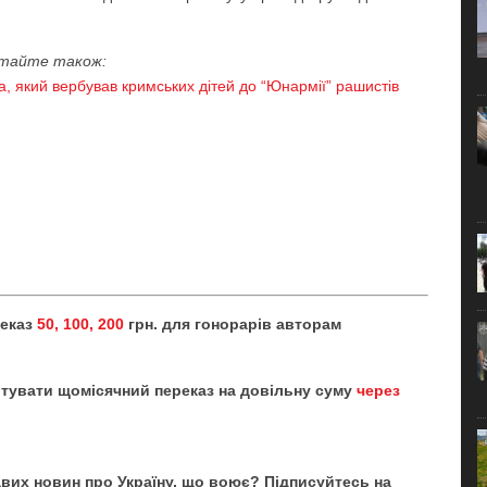
тайте також:
, який вербував кримських дітей до “Юнармії” рашистів
реказ
50, 100, 200
грн. для гонорарів авторам
тувати щомісячний переказ на довільну суму
через
кавих новин про Україну, що воює? Підписуйтесь на