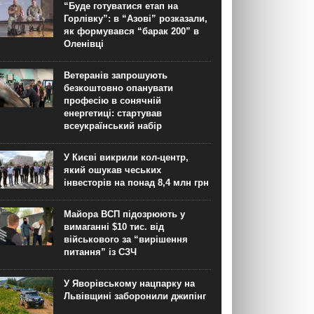
“Буде готуватися етап на
Горлівку”: в “Азові” розказали,
як формувався “барак 200” в
Оленівці
Ветеранів запрошують
безкоштовно опанувати
професію в сонячній
енергетиці: стартував
всеукраїнський набір
У Києві викрили кол-центр,
який ошукав чеських
інвесторів на понад 8,4 млн грн
Майора ВСП підозрюють у
вимаганні $10 тис. від
військового за “вирішення
питання” із СЗЧ
У Яворівському нацпарку на
Львівщині заборонили джипінг