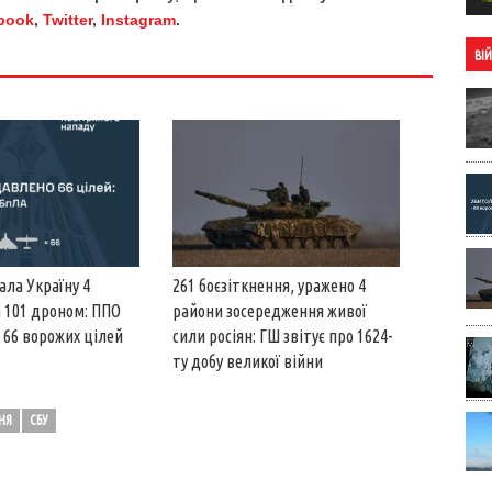
book
,
Twitter
,
Instagram
.
ВІ
ала Україну 4
261 боєзіткнення, уражено 4
 101 дроном: ППО
райони зосередження живої
66 ворожих цілей
сили росіян: ГШ звітує про 1624-
ту добу великої війни
НЯ
СБУ