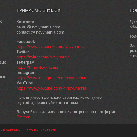
ТРИМАЄМО ЗВ’ЯЗОК!
НО
В
Контакти
При
news @ novynarnia.com
обо
contact @ novynarnia.com
Гол
Facebook
Зап
https://www.facebook.com/Novynarnia
рек
Twitter
e-m
https://twitter.com/Novynarnia
аємо
Телеграм
https://t.me/Novynarnia
Instagram
ацює
https://www.instagram.com/novynarnia/
YouTube
https://www.youtube.com/@Novynarnia
Приєднуйтеся до наших сторінок, коментуйте,
оцінюйте, пропонуйте цікаві теми.
Долучайтеся до числа наших патронів на платформі
Patreon
ння реклами
Хто ми. Контакти