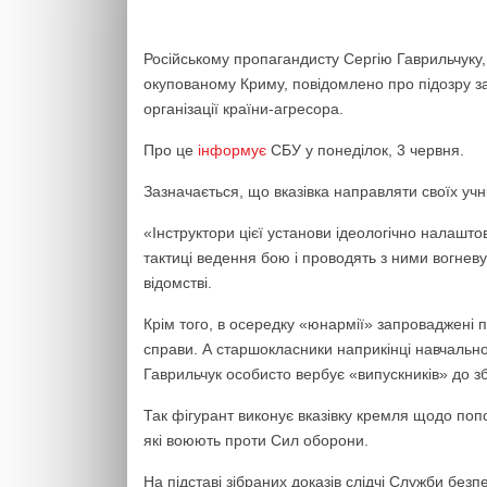
Російському пропагандисту Сергію Гаврильчуку,
окупованому Криму, повідомлено про підозру за
організації країни-агресора.
Про це
інформує
СБУ у понеділок, 3 червня.
Зазначається, що вказівка направляти своїх учні
«Інструктори цієї установи ідеологічно налашто
тактиці ведення бою і проводять з ними вогневу
відомстві.
Крім того, в осередку «юнармії» запроваджені п
справи. А старшокласники наприкінці навчально
Гаврильчук особисто вербує «випускників» до з
Так фігурант виконує вказівку кремля щодо по
які воюють проти Сил оборони.
На підставі зібраних доказів слідчі Служби без