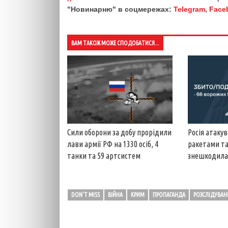
"Новинарню" в соцмережах:
Telegram
,
Face
ВАМ ТАКОЖ МОЖЕ СПОДОБАТИСЯ...
Сили оборони за добу прорідили
Росія атакув
лави армії РФ на 1330 осіб, 4
ракетами та
танки та 59 артсистем
знешкодила 
DON'T MISS
ВІЙНА
КРИМ
ПРОПАГАНДА
РОЗСЛІДУВАН