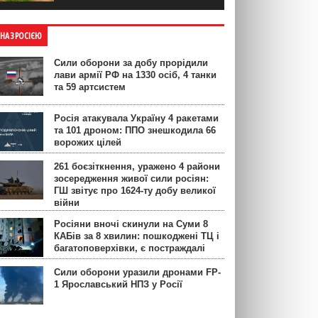
ЙНА З РОСІЄЮ
Сили оборони за добу прорідили
лави армії РФ на 1330 осіб, 4 танки
та 59 артсистем
Росія атакувала Україну 4 ракетами
та 101 дроном: ППО знешкодила 66
ворожих цілей
261 боєзіткнення, уражено 4 райони
зосередження живої сили росіян:
ГШ звітує про 1624-ту добу великої
війни
Росіяни вночі скинули на Суми 8
КАБів за 8 хвилин: пошкоджені ТЦ і
багатоповерхівки, є постраждалі
Сили оборони уразили дронами FP-
1 Ярославський НПЗ у Росії