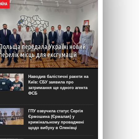
РАЇНА
Польща передала Україні новий
перелік місць для ексгумацій
У Львові 5 серпня пройшло засідання
Українсько-польської робочої групи у справах
гідних поховань, у межах якого Польща
Наводив балістичні ракети на
передала перелік місць для проведення
Київ: СБУ заявила про
подальших робіт на території України. Про це...
затримання ще одного агента
ФСБ
ГПУ озвучила статус Сергія
Єрмошина (Єрмалая) у
кримінальному проваджені
щодо вибуху в Оленівці