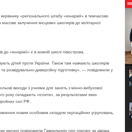
УК
 керівнику «регіонального штабу «юнармії» в тимчасово
 масове залучення місцевих школярів до мілітарної
в до «юнармії» є в кожній школі півострова.
вують дітей проти України. Також там навчають школярів
 та розвідувально-диверсійну підготовку», — повідомили у
ольові виходи з учнями для занять з мінно-вибухової
го року складають «іспити», за результатами яких
бройних сил РФ.
повнення новим особовим складом окупаційних угруповань,
пеки заочно повідомили Гаврильчуку про підозру за двома