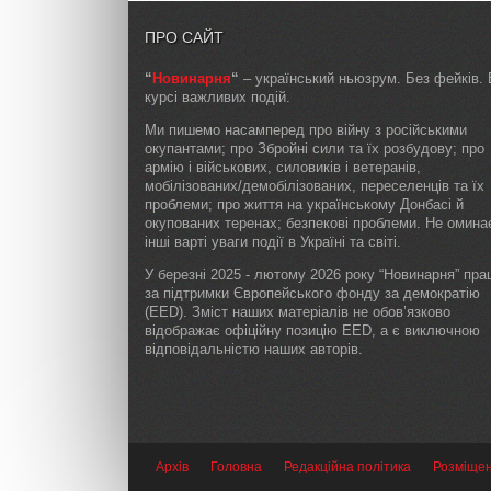
ПРО САЙТ
“
Новинарня
“
– український ньюзрум. Без фейків. 
курсі важливих подій.
Ми пишемо насамперед про війну з російськими
окупантами; про Збройні сили та їх розбудову; про
армію і військових, силовиків і ветеранів,
мобілізованих/демобілізованих, переселенців та їх
проблеми; про життя на українському Донбасі й
окупованих теренах; безпекові проблеми. Не омин
інші варті уваги події в Україні та світі.
У березні 2025 - лютому 2026 року “Новинарня” пр
за підтримки Європейського фонду за демократію
(EED). Зміст наших матеріалів не обов’язково
відображає офіційну позицію EED, а є виключною
відповідальністю наших авторів.
Архів
Головна
Редакційна політика
Розміще