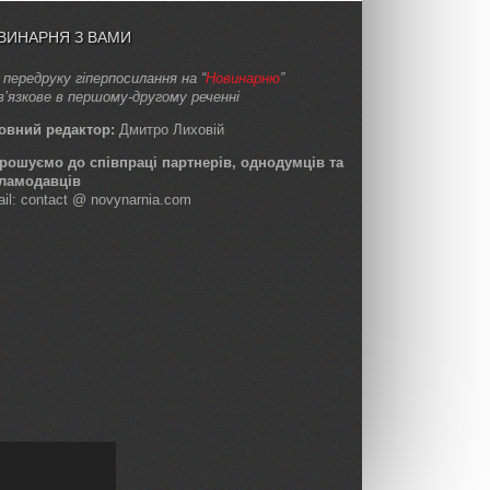
ВИНАРНЯ З ВАМИ
 передруку гіперпосилання на “
Новинарню
”
в’язкове в першому-другому реченні
овний редактор:
Дмитро Лиховій
рошуємо до співпраці партнерів, однодумців та
ламодавців
ail: contact @ novynarnia.com