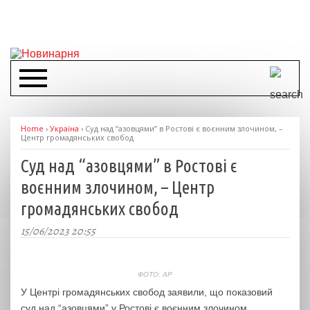
Home
›
Україна
›
Суд над “азовцями” в Ростові є воєнним злочином, –
Центр громадянських свобод
Суд над “азовцями” в Ростові є
воєнним злочином, – Центр
громадянських свобод
15/06/2023 20:55
ФОТО: АР
У Центрі громадянських свобод заявили, що показовий
суд над “азовцями” у Ростові є воєнним злочином.