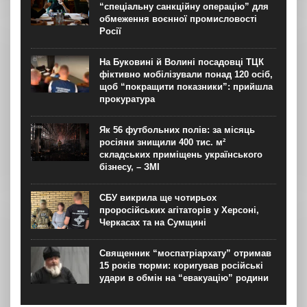
“спеціальну санкційну операцію” для
обмеження воєнної промисловості
Росії
На Буковині й Волині посадовці ТЦК
фіктивно мобілізували понад 120 осіб,
щоб “покращити показники”: прийшла
прокуратура
Як 56 футбольних полів: за місяць
росіяни знищили 400 тис. м²
складських приміщень українського
бізнесу, – ЗМІ
СБУ викрила ще чотирьох
проросійських агітаторів у Херсоні,
Черкасах та на Сумщині
Священник “моспатріархату” отримав
15 років тюрми: коригував російські
удари в обмін на “евакуацію” родини