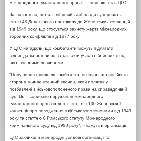
міжнародного гуманітарного права”, – пояснюють в ЦГС.
Зазначається, що такі дії російської влади суперечать
статті 43 Додаткового протоколу до Женевських конвенцій
від 1949 року, що стосується захисту жертв міжнародних
збройних конфліктів від 1977 року.
У ЦГС нагадали, що комбатанти можуть підлягати
відповідальності лише за такі акти участі в бойових діях,
які є воєнними злочинами.
“Порушення привілею комбатанта означає, що російська
сторона вчиняє воєнний злочин, який полягає у
позбавлені військовополоненого права на справедливий
суд. Це – серйозне порушення міжнародного
гуманітарного права згідно із статтею 130 Женевської
конвенції про поводження з військовополоненими від 1949
року та статтею 8 Римського статуту Міжнародного
кримінального суду від 1998 року”, – кажуть в організації.
ЦГС закликали міжнародні урядові організації та