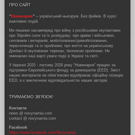
ПРО САЙТ
“
Новинарня
“
– український ньюзрум. Без фейків. В курсі
важливих подій.
Ми пишемо насамперед про війну з російськими окупантами;
про Збройні сили та їх розбудову; про армію і військових,
силовиків і ветеранів, мобілізованих/демобілізованих,
переселенців та їх проблеми; про життя на українському
Донбасі й окупованих теренах; безпекові проблеми. Не
оминаємо інші варті уваги події в Україні та світі.
У березні 2025 - лютому 2026 року “Новинарня” працює за
підтримки Європейського фонду за демократію (EED). Зміст
наших матеріалів не обов’язково відображає офіційну позицію
EED, а є виключною відповідальністю наших авторів.
ТРИМАЄМО ЗВ’ЯЗОК!
Контакти
news @ novynarnia.com
contact @ novynarnia.com
Facebook
https://www.facebook.com/Novynarnia