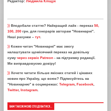
Редактор:
Людмила Кліщук
〉〉
Вподобали статтю? Найкращий лайк - переказ
50,
100, 200
грн. для гонорарів авторам "Новинарні".
Наші рахунки –
тут
.
〉〉
Кожен читач "Новинарні" має змогу
налаштувати щомісячний переказ на довільну
суму
через сервіс Patreon
- на підтримку редакції.
Ми виправдовуємо довіру!
〉〉
Хочете читати більше якісних статей і цікавих
новин про Україну, що воює? Підписуйтесь на
"Новинарню" в соцмережах:
Telegram
,
Facebook
,
Twitter
,
Instagram
.
ВАМ ТАКОЖ МОЖЕ СПОДОБАТИСЯ...