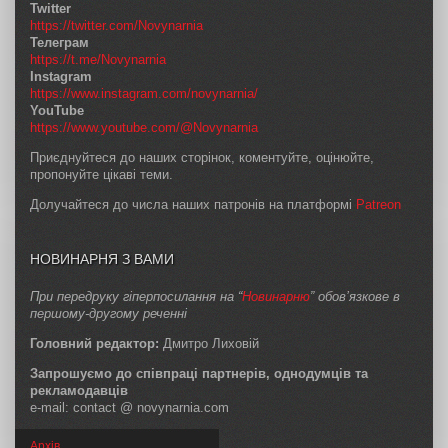
Twitter
https://twitter.com/Novynarnia
Телеграм
https://t.me/Novynarnia
Instagram
https://www.instagram.com/novynarnia/
YouTube
https://www.youtube.com/@Novynarnia
Приєднуйтеся до наших сторінок, коментуйте, оцінюйте,
пропонуйте цікаві теми.
Долучайтеся до числа наших патронів на платформі
Patreon
НОВИНАРНЯ З ВАМИ
При передруку гіперпосилання на “
Новинарню
” обов’язкове в
першому-другому реченні
Головний редактор:
Дмитро Лиховій
Запрошуємо до співпраці партнерів, однодумців та
рекламодавців
e-mail: contact @ novynarnia.com
Архів