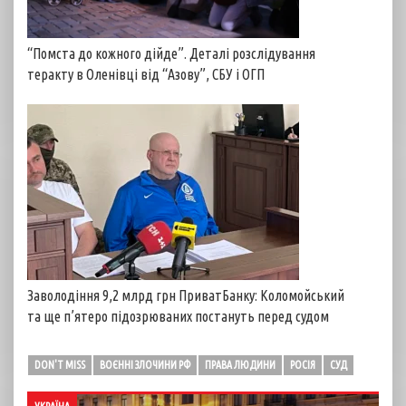
“Помста до кожного дійде”. Деталі розслідування
теракту в Оленівці від “Азову”, СБУ і ОГП
Заволодіння 9,2 млрд грн ПриватБанку: Коломойський
та ще п’ятеро підозрюваних постануть перед судом
DON'T MISS
ВОЄННІ ЗЛОЧИНИ РФ
ПРАВА ЛЮДИНИ
РОСІЯ
СУД