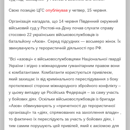
Свою позицію ЦГС
опублікував
у четвер, 15 червня.
Організація нагадала, що 14 червня Південний окружний
військовий суд у Ростові-на-Дону почав слухати справу
стосовно 22 українських військовослужбовців із
батальйону «Азов». Серед підсудних — восьмеро жінок. Їх
звинувачують у терористичній діяльності про РФ.
“Всі «азовці» є військовослужбовцями Національної гвардії
України і згідно з міжнародним гуманітарним правом вони
є комбатантами. Комбатанти користуються привілеєм,
який захищає їх від кримінального переслідування з боку
протилежної сторони міжнародного збройного конфлікту –
у цьому випадку це Російська Федерація – за саму участь
у бойових діях. Оскільки військовослужбовців із бригади
«Азов» обвинувачують у «причетності до терористичної
організації» та «діях, спрямованих на захоплення влади» ,
то фактично їх переслідують за участь у бойових діях, і
тим самим порушують цей привілей, який є аксіомою для