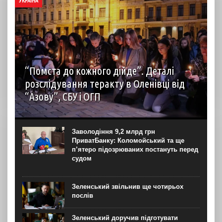
УКРАЇНА
“Помста до кожного дійде”. Деталі
розслідування теракту в Оленівці від
“Азову”, СБУ і ОГП
автор: Наталія Терамае 28 липня рідні вцілілих
“азовців” в Оленівці виступили із шокуючою заявою.
Мовляв, списки полонених у “бараці 200”, де стався
Заволодіння 9,2 млрд грн
вибух, укладав полонений представник корпусу. Заява...
ПриватБанку: Коломойський та ще
п’ятеро підозрюваних постануть перед
судом
Зеленський звільнив ще чотирьох
послів
Зеленський доручив підготувати