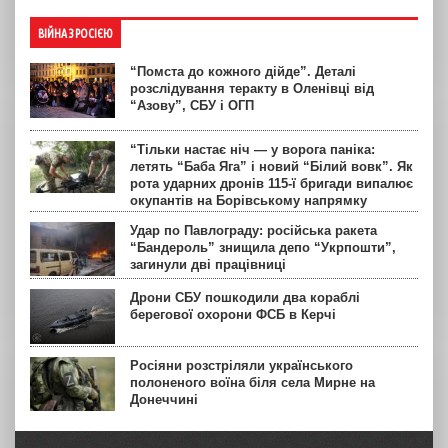
ВІЙНА З РОСІЄЮ
“Помста до кожного дійде”. Деталі
розслідування теракту в Оленівці від
“Азову”, СБУ і ОГП
“Тільки настає ніч — у ворога паніка:
летять “Баба Яга” і новий “Білий вовк”. Як
рота ударних дронів 115-ї бригади випалює
окупантів на Борівському напрямку
Удар по Павлограду: російська ракета
“Бандероль” знищила депо “Укрпошти”,
загинули дві працівниці
Дрони СБУ пошкодили два кораблі
берегової охорони ФСБ в Керчі
Росіяни розстріляли українського
полоненого воїна біля села Мирне на
Донеччині