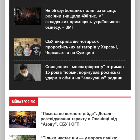
Як 56 футбольних полів: за місяць
росіяни знищили 400 тис. м²
складських приміщень українського
бізнесу, – ЗМІ
СБУ викрила ще чотирьох
проросійських агітаторів у Херсоні,
Черкасах та на Сумщині
Священник “моспатріархату” отримав
15 років тюрми: коригував російські
удари в обмін на “евакуацію” родини
ВІЙНА З РОСІЄЮ
“Помста до кожного дійде”. Деталі
розслідування теракту в Оленівці від
“Азову”, СБУ і ОГП
“Тільки настає ніч — у ворога паніка: