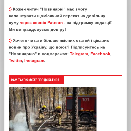
〉〉
Кожен читач "Новинарні" має змогу
налаштувати щомісячний переказ на довільну
суму
через сервіс Patreon
- на підтримку редакції.
Ми виправдовуємо довіру!
〉〉
Хочете читати більше якісних статей і цікавих
новин про Україну, що воює? Підписуйтесь на
"Новинарню" в соцмережах:
Telegram
,
Facebook
,
Twitter
,
Instagram
.
ВАМ ТАКОЖ МОЖЕ СПОДОБАТИСЯ...