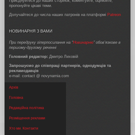
Приєднуйтеся до наших сторінок, коментуйте, оцінюйте,
пропонуйте цікаві теми.
Долучайтеся до числа наших патронів на платформі
Patreon
НОВИНАРНЯ З ВАМИ
При передруку гіперпосилання на “
Новинарню
” обов’язкове в
першому-другому реченні
Головний редактор:
Дмитро Лиховій
Запрошуємо до співпраці партнерів, однодумців та
рекламодавців
e-mail: contact @ novynarnia.com
Архів
Головна
Редакційна політика
Розміщення реклами
Хто ми. Контакти