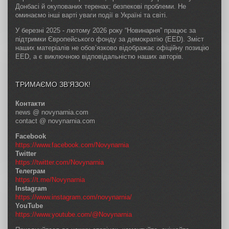
Донбасі й окупованих теренах; безпекові проблеми. Не
оминаємо інші варті уваги події в Україні та світі.
У березні 2025 - лютому 2026 року “Новинарня” працює за
підтримки Європейського фонду за демократію (EED). Зміст
наших матеріалів не обов’язково відображає офіційну позицію
EED, а є виключною відповідальністю наших авторів.
ТРИМАЄМО ЗВ’ЯЗОК!
Контакти
news @ novynarnia.com
contact @ novynarnia.com
Facebook
https://www.facebook.com/Novynarnia
Twitter
https://twitter.com/Novynarnia
Телеграм
https://t.me/Novynarnia
Instagram
https://www.instagram.com/novynarnia/
YouTube
https://www.youtube.com/@Novynarnia