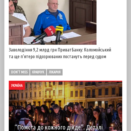
Заволодіння 9,2 млрд грн ПриватБанку: Коломойський
та ще п’ятеро підозрюваних постануть перед судом
DON'T MISS
КРАВЧУК
ЛІКАРНЯ
УКРАЇНА
“Помста до кожного дійде”. Деталі