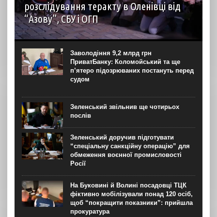
розслідування теракту в Оленівці від
“Азову”, СБУ і ОГП
автор: Наталія Терамае 28 липня рідні вцілілих
“азовців” в Оленівці виступили із шокуючою заявою.
Мовляв, списки полонених у “бараці 200”, де стався
Заволодіння 9,2 млрд грн
вибух, укладав полонений представник корпусу. Заява...
ПриватБанку: Коломойський та ще
п’ятеро підозрюваних постануть перед
судом
Зеленський звільнив ще чотирьох
послів
Зеленський доручив підготувати
“спеціальну санкційну операцію” для
обмеження воєнної промисловості
Росії
На Буковині й Волині посадовці ТЦК
фіктивно мобілізували понад 120 осіб,
щоб “покращити показники”: прийшла
прокуратура