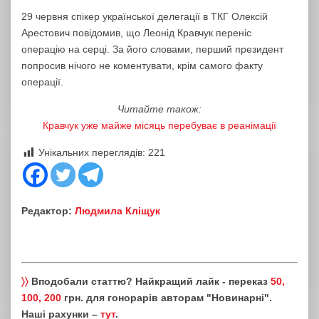
29 червня спікер української делегації в ТКГ Олексій
Арестович повідомив, що Леонід Кравчук переніс
операцію на серці. За його словами, перший президент
попросив нічого не коментувати, крім самого факту
операції.
Читайте також:
Кравчук уже майже місяць перебуває в реанімації
Унікальних переглядів:
221
Редактор:
Людмила Кліщук
〉〉
Вподобали статтю? Найкращий лайк - переказ
50,
100, 200
грн. для гонорарів авторам "Новинарні".
Наші рахунки –
тут
.