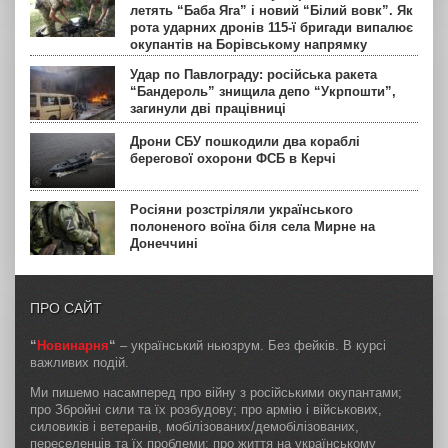
летять “Баба Яга” і новий “Білий вовк”. Як
рота ударних дронів 115-ї бригади випалює
окупантів на Борівському напрямку
Удар по Павлограду: російська ракета
“Бандероль” знищила депо “Укрпошти”,
загинули дві працівниці
Дрони СБУ пошкодили два кораблі
берегової охорони ФСБ в Керчі
Росіяни розстріляли українського
полоненого воїна біля села Мирне на
Донеччині
ПРО САЙТ
“
Новинарня
“
– український ньюзрум. Без фейків. В курсі
важливих подій.
Ми пишемо насамперед про війну з російськими окупантами;
про Збройні сили та їх розбудову; про армію і військових,
силовиків і ветеранів, мобілізованих/демобілізованих,
переселенців та їх проблеми; про життя на українському