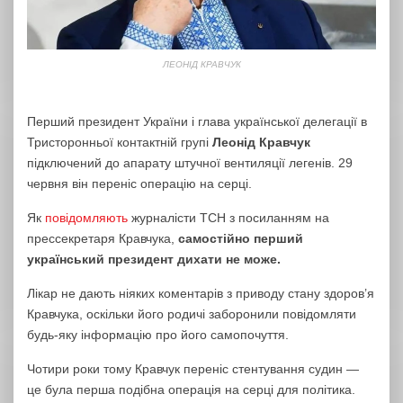
ЛЕОНІД КРАВЧУК
Перший президент України і глава української делегації в
Тристоронньої контактній групі
Леонід Кравчук
підключений до апарату штучної вентиляції легенів. 29
червня він переніс операцію на серці.
Як
повідомляють
журналісти ТСН з посиланням на
прессекретаря Кравчука,
самостійно перший
український президент дихати не може.
Лікар не дають ніяких коментарів з приводу стану здоров’я
Кравчука, оскільки його родичі заборонили повідомляти
будь-яку інформацію про його самопочуття.
Чотири роки тому Кравчук переніс стентування судин —
це була перша подібна операція на серці для політика.