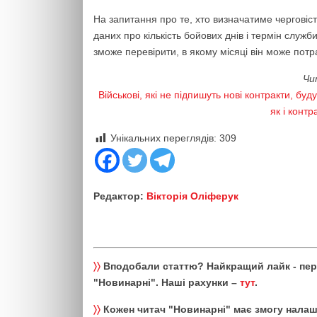
На запитання про те, хто визначатиме черговіст
даних про кількість бойових днів і термін служ
зможе перевірити, в якому місяці він може потр
Чи
Військові, які не підпишуть нові контракти, буд
як і конт
Унікальних переглядів:
309
Редактор:
Вікторія Оліферук
〉〉
Вподобали статтю? Найкращий лайк - пе
"Новинарні". Наші рахунки –
тут
.
〉〉
Кожен читач "Новинарні" має змогу налаш