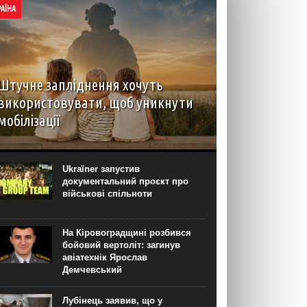
РАЇНА
Штучне запліднення хочуть
використовувати, щоб уникнути
мобілізації
З початку повномасштабного вторгнення в
Україні з’явилися прицільні запити на ЕКЗ
трьома ембріонами. Попит на процедуру може
Ukraїner запустив
бути пов’язаний із нормою закону про відстрочку
документальний проєкт про
мобілізації батьків, що мають троє...
військові спільноти
На Кіровоградщині розбився
бойовий вертоліт: загинув
авіатехнік Ярослав
Демчевський
Лубінець заявив, що у