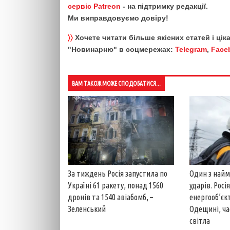
сервіс Patreon
- на підтримку редакції.
Ми виправдовуємо довіру!
〉〉
Хочете читати більше якісних статей і ці
"Новинарню" в соцмережах:
Telegram
,
Face
ВАМ ТАКОЖ МОЖЕ СПОДОБАТИСЯ...
За тиждень Росія запустила по
Один з най
Україні 61 ракету, понад 1560
ударів. Рос
дронів та 1540 авіабомб, –
енергооб’єк
Зеленський
Одещині, ча
світла