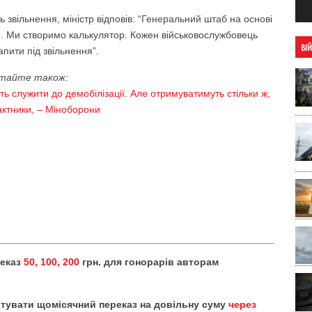
ь звільнення, міністр відповів: “Генеральний штаб на основі
би. Ми створимо калькулятор. Кожен військовослужбовець
ВІ
апити під звільнення”.
тайте також:
уть служити до демобілізації. Але отримуватимуть стільки ж,
рактники, – Міноборони
реказ
50, 100, 200
грн. для гонорарів авторам
тувати щомісячний переказ на довільну суму
через