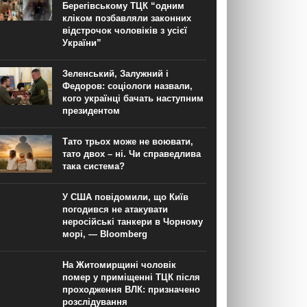
Берегівському ТЦК “одним
кліком позбавляли законних
відстрочок чоловіків з усієї
України”
Зеленський, Залужний і
Федоров: соціологи назвали,
кого українці бачать наступним
президентом
Тато трьох може не воювати,
тато двох – ні. Чи справедлива
така система?
У США повідомили, що Київ
погодився не атакувати
неросійські танкери в Чорному
морі, — Bloomberg
На Житомирщині чоловік
помер у приміщенні ТЦК після
проходження ВЛК: призначено
розслідування