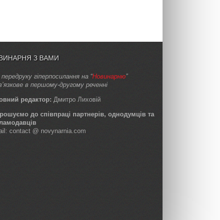
ВИНАРНЯ З ВАМИ
 передруку гіперпосилання на “
Новинарню
”
в’язкове в першому-другому реченні
овний редактор:
Дмитро Лиховій
рошуємо до співпраці партнерів, однодумців та
ламодавців
ail: contact @ novynarnia.com