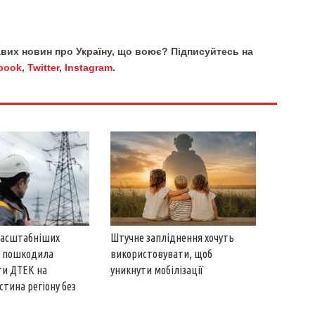
кавих новин про Україну, що воює? Підписуйтесь на
book
,
Twitter
,
Instagram
.
Штучне запліднення хочуть
масштабніших
використовувати, щоб
ія пошкодила
уникнути мобілізації
ти ДТЕК на
стина регіону без