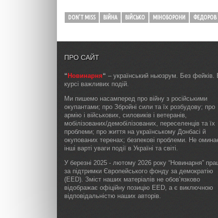
DON'T MISS
ВІЙНА
ВІЙСЬКО
МІНОБОРОНИ
ФЕДОРОВ
ПРО САЙТ
“
Новинарня
“
– український ньюзрум. Без фейків. 
курсі важливих подій.
Ми пишемо насамперед про війну з російськими
окупантами; про Збройні сили та їх розбудову; про
армію і військових, силовиків і ветеранів,
мобілізованих/демобілізованих, переселенців та їх
проблеми; про життя на українському Донбасі й
окупованих теренах; безпекові проблеми. Не омин
інші варті уваги події в Україні та світі.
У березні 2025 - лютому 2026 року “Новинарня” пр
за підтримки Європейського фонду за демократію
(EED). Зміст наших матеріалів не обов’язково
відображає офіційну позицію EED, а є виключною
відповідальністю наших авторів.