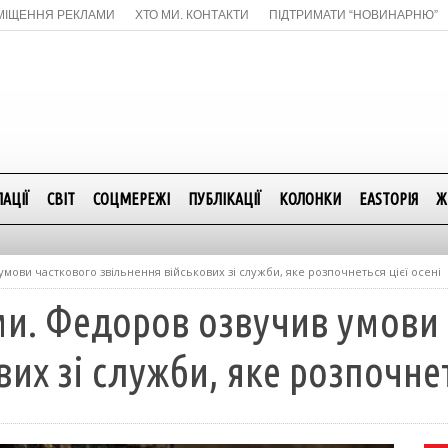
МІЩЕННЯ РЕКЛАМИ
ХТО МИ. КОНТАКТИ
ПІДТРИМАТИ “НОВИНАРНЮ”
АЦІЇ
СВІТ
СОЦМЕРЕЖІ
ПУБЛІКАЦІЇ
КОЛОНКИ
EASTОРІЯ
Ж
мови часткового звільнення військових зі служби, яке розпочнеться цієї осені
ми. Федоров озвучив умови
их зі служби, яке розпочнет