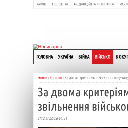
АРХІВ
ГОЛОВНА
РЕДАКЦІЙНА ПОЛІТИКА
РОЗ
ГОЛОВНА
УКРАЇНА
ВІЙНА
ВІЙСЬКО
В ОКУП
Home
›
Військо
›
За двома критеріями. Федоров озвучив у
За двома критерія
звільнення військов
17/06/2026 19:43