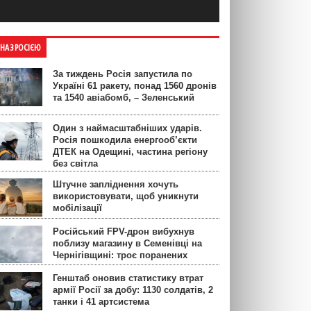
ЙНА З РОСІЄЮ
За тиждень Росія запустила по
Україні 61 ракету, понад 1560 дронів
та 1540 авіабомб, – Зеленський
Один з наймасштабніших ударів.
Росія пошкодила енергооб’єкти
ДТЕК на Одещині, частина регіону
без світла
Штучне запліднення хочуть
використовувати, щоб уникнути
мобілізації
Російський FPV-дрон вибухнув
поблизу магазину в Семенівці на
Чернігівщині: троє поранених
Генштаб оновив статистику втрат
армії Росії за добу: 1130 солдатів, 2
танки і 41 артсистема