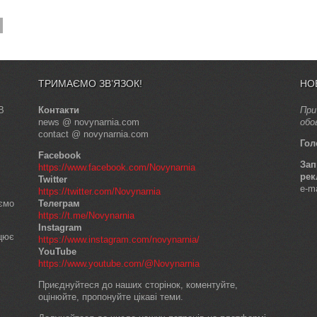
ТРИМАЄМО ЗВ’ЯЗОК!
НО
В
Контакти
При
news @ novynarnia.com
обо
contact @ novynarnia.com
Гол
Facebook
Зап
https://www.facebook.com/Novynarnia
рек
Twitter
e-m
https://twitter.com/Novynarnia
аємо
Телеграм
https://t.me/Novynarnia
Instagram
ацює
https://www.instagram.com/novynarnia/
YouTube
https://www.youtube.com/@Novynarnia
Приєднуйтеся до наших сторінок, коментуйте,
оцінюйте, пропонуйте цікаві теми.