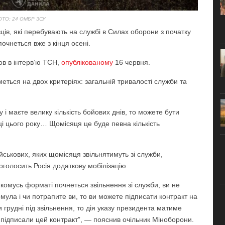
ТО: 24 ОМБР ЗСУ
ців, які перебувають на службі в Силах оборони з початку
чнеться вже з кінця осені.
в в інтерв’ю ТСН,
опублікованому
16 червня.
еться на двох критеріях: загальній тривалості служби та
 і маєте велику кількість бойових днів, то можете бути
ці цього року… Щомісяця це буде певна кількість
ійськових, яких щомісяця звільнятимуть зі служби,
 оголосить Росія додаткову мобілізацію.
якомусь форматі почнеться звільнення зі служби, ви не
рмула і чи потрапите ви, то ви можете підписати контракт на
 грудні під звільнення, то дія указу президента матиме
підписали цей контракт”, — пояснив очільник Міноборони.