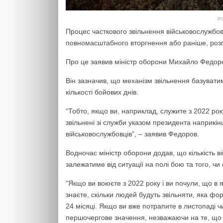
ФО
Процес часткового звільнення військовослужбов
повномасштабного вторгнення або раніше, розпо
Про це заявив міністр оборони Михайло Федоро
Він зазначив, що механізм звільнення базуватим
кількості бойових днів.
“Тобто, якщо ви, наприклад, служите з 2022 року
звільнені зі служби указом президента наприкін
військовослужбовців”, – заявив Федоров.
Водночас міністр оборони додав, що кількість в
залежатиме від ситуації на полі бою та того, чи
“Якщо ви воюєте з 2022 року і ви почули, що в 
знаєте, скільки людей будуть звільняти, яка фо
24 місяці. Якщо ви вже потрапите в листопаді чи
першочергове значення, незважаючи на те, що 