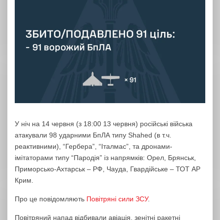
У ніч на 14 червня (з 18:00 13 червня) російські війська
атакували 98 ударними БпЛА типу Shahed (в т.ч.
реактивними), “Гербера”, “Італмас”, та дронами-
імітаторами типу “Пародія” із напрямків: Орел, Брянськ,
Приморсько-Ахтарськ – РФ, Чауда, Гвардійське – ТОТ АР
Крим.
Про це повідомляють
Повітряні сили ЗСУ
.
Повітряний напад відбивали авіація, зенітні ракетні