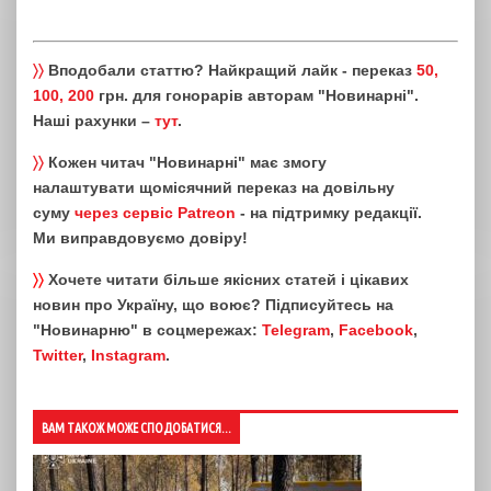
〉〉
Вподобали статтю? Найкращий лайк - переказ
50,
100, 200
грн. для гонорарів авторам "Новинарні".
Наші рахунки –
тут
.
〉〉
Кожен читач "Новинарні" має змогу
налаштувати щомісячний переказ на довільну
суму
через сервіс Patreon
- на підтримку редакції.
Ми виправдовуємо довіру!
〉〉
Хочете читати більше якісних статей і цікавих
новин про Україну, що воює? Підписуйтесь на
"Новинарню" в соцмережах:
Telegram
,
Facebook
,
Twitter
,
Instagram
.
ВАМ ТАКОЖ МОЖЕ СПОДОБАТИСЯ...