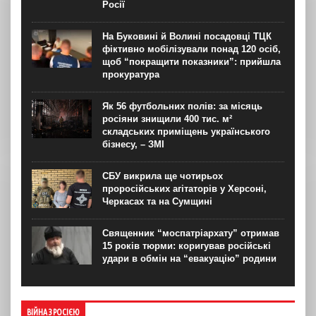
Росії
На Буковині й Волині посадовці ТЦК
фіктивно мобілізували понад 120 осіб,
щоб “покращити показники”: прийшла
прокуратура
Як 56 футбольних полів: за місяць
росіяни знищили 400 тис. м²
складських приміщень українського
бізнесу, – ЗМІ
СБУ викрила ще чотирьох
проросійських агітаторів у Херсоні,
Черкасах та на Сумщині
Священник “моспатріархату” отримав
15 років тюрми: коригував російські
удари в обмін на “евакуацію” родини
ВІЙНА З РОСІЄЮ