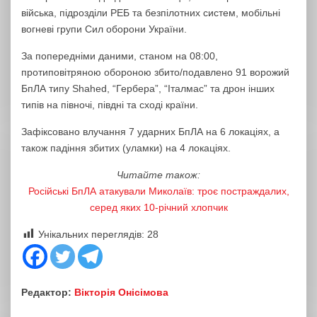
війська, підрозділи РЕБ та безпілотних систем, мобільні
вогневі групи Сил оборони України.
За попередніми даними, станом на 08:00,
протиповітряною обороною збито/подавлено 91 ворожий
БпЛА типу Shahed, “Гербера”, “Італмас” та дрон інших
типів на півночі, півдні та сході країни.
Зафіксовано влучання 7 ударних БпЛА на 6 локаціях, а
також падіння збитих (уламки) на 4 локаціях.
Читайте також:
Російські БпЛА атакували Миколаїв: троє постраждалих,
серед яких 10-річний хлопчик
Унікальних переглядів:
28
Редактор:
Вікторія Онісімова