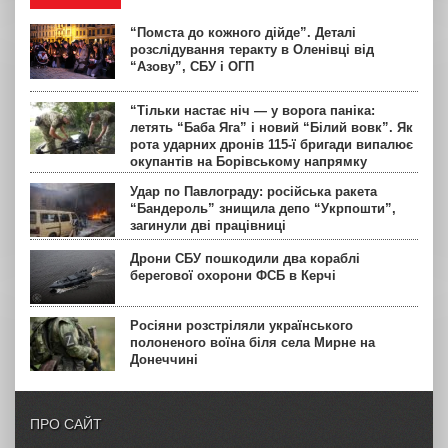
“Помста до кожного дійде”. Деталі
розслідування теракту в Оленівці від
“Азову”, СБУ і ОГП
“Тільки настає ніч — у ворога паніка:
летять “Баба Яга” і новий “Білий вовк”. Як
рота ударних дронів 115-ї бригади випалює
окупантів на Борівському напрямку
Удар по Павлограду: російська ракета
“Бандероль” знищила депо “Укрпошти”,
загинули дві працівниці
Дрони СБУ пошкодили два кораблі
берегової охорони ФСБ в Керчі
Росіяни розстріляли українського
полоненого воїна біля села Мирне на
Донеччині
ПРО САЙТ