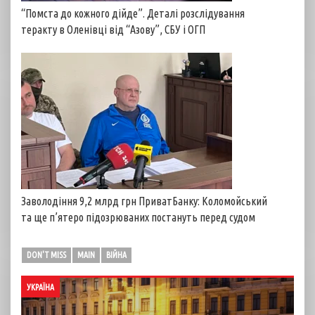
“Помста до кожного дійде”. Деталі розслідування
теракту в Оленівці від “Азову”, СБУ і ОГП
Заволодіння 9,2 млрд грн ПриватБанку: Коломойський
та ще п’ятеро підозрюваних постануть перед судом
DON'T MISS
MAIN
ВІЙНА
УКРАЇНА