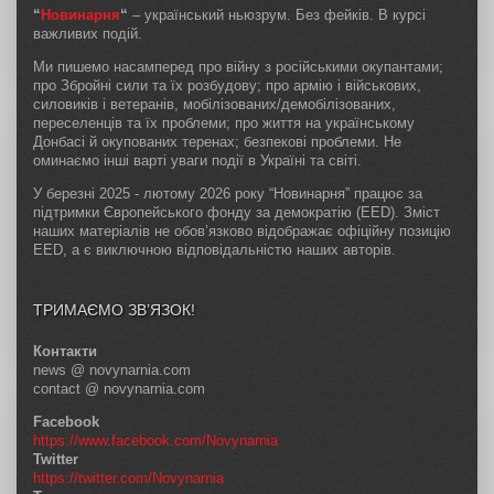
“
Новинарня
“
– український ньюзрум. Без фейків. В курсі
важливих подій.
Ми пишемо насамперед про війну з російськими окупантами;
про Збройні сили та їх розбудову; про армію і військових,
силовиків і ветеранів, мобілізованих/демобілізованих,
переселенців та їх проблеми; про життя на українському
Донбасі й окупованих теренах; безпекові проблеми. Не
оминаємо інші варті уваги події в Україні та світі.
У березні 2025 - лютому 2026 року “Новинарня” працює за
підтримки Європейського фонду за демократію (EED). Зміст
наших матеріалів не обов’язково відображає офіційну позицію
EED, а є виключною відповідальністю наших авторів.
ТРИМАЄМО ЗВ’ЯЗОК!
Контакти
news @ novynarnia.com
contact @ novynarnia.com
Facebook
https://www.facebook.com/Novynarnia
Twitter
https://twitter.com/Novynarnia