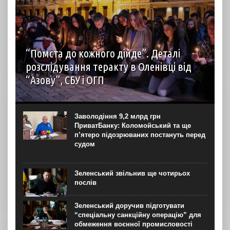
“Помста до кожного дійде”. Деталі
розслідування теракту в Оленівці від
“Азову”, СБУ і ОГП
автор: Наталія Терамае 28 липня рідні вцілілих
“азовців” в Оленівці виступили із шокуючою заявою.
Мовляв, списки полонених у “бараці 200”, де стався
Заволодіння 9,2 млрд грн
вибух, укладав полонений представник корпусу. Заява...
ПриватБанку: Коломойський та ще
п’ятеро підозрюваних постануть перед
судом
Зеленський звільнив ще чотирьох
послів
Зеленський доручив підготувати
“спеціальну санкційну операцію” для
обмеження воєнної промисловості