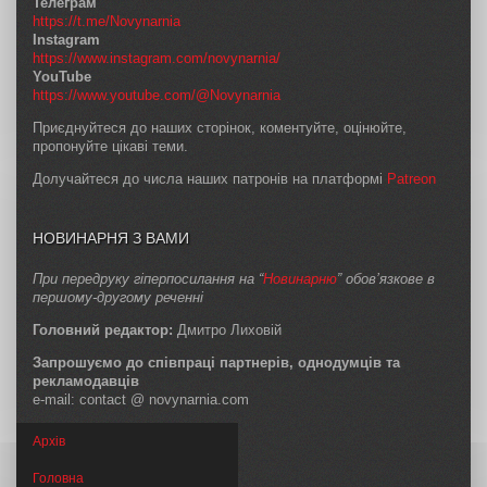
Телеграм
https://t.me/Novynarnia
Instagram
https://www.instagram.com/novynarnia/
YouTube
https://www.youtube.com/@Novynarnia
Приєднуйтеся до наших сторінок, коментуйте, оцінюйте,
пропонуйте цікаві теми.
Долучайтеся до числа наших патронів на платформі
Patreon
НОВИНАРНЯ З ВАМИ
При передруку гіперпосилання на “
Новинарню
” обов’язкове в
першому-другому реченні
Головний редактор:
Дмитро Лиховій
Запрошуємо до співпраці партнерів, однодумців та
рекламодавців
e-mail: contact @ novynarnia.com
Архів
Головна