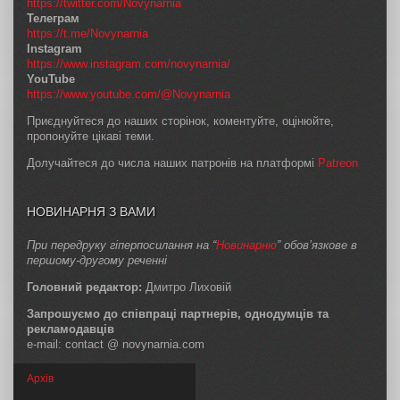
https://twitter.com/Novynarnia
Телеграм
https://t.me/Novynarnia
Instagram
https://www.instagram.com/novynarnia/
YouTube
https://www.youtube.com/@Novynarnia
Приєднуйтеся до наших сторінок, коментуйте, оцінюйте,
пропонуйте цікаві теми.
Долучайтеся до числа наших патронів на платформі
Patreon
НОВИНАРНЯ З ВАМИ
При передруку гіперпосилання на “
Новинарню
” обов’язкове в
першому-другому реченні
Головний редактор:
Дмитро Лиховій
Запрошуємо до співпраці партнерів, однодумців та
рекламодавців
e-mail: contact @ novynarnia.com
Архів