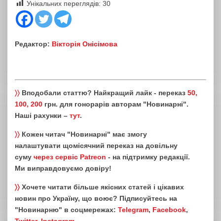
Унікальних переглядів:
30
Редактор:
Вікторія Онісімова
〉〉
Вподобали статтю? Найкращий лайк - переказ
50,
100, 200
грн. для гонорарів авторам "Новинарні".
Наші рахунки –
тут
.
〉〉
Кожен читач "Новинарні" має змогу
налаштувати щомісячний переказ на довільну
суму
через сервіс Patreon
- на підтримку редакції.
Ми виправдовуємо довіру!
〉〉
Хочете читати більше якісних статей і цікавих
новин про Україну, що воює? Підписуйтесь на
"Новинарню" в соцмережах:
Telegram
,
Facebook
,