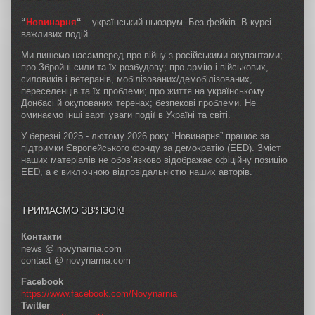
“
Новинарня
“
– український ньюзрум. Без фейків. В курсі
важливих подій.
Ми пишемо насамперед про війну з російськими окупантами;
про Збройні сили та їх розбудову; про армію і військових,
силовиків і ветеранів, мобілізованих/демобілізованих,
переселенців та їх проблеми; про життя на українському
Донбасі й окупованих теренах; безпекові проблеми. Не
оминаємо інші варті уваги події в Україні та світі.
У березні 2025 - лютому 2026 року “Новинарня” працює за
підтримки Європейського фонду за демократію (EED). Зміст
наших матеріалів не обов’язково відображає офіційну позицію
EED, а є виключною відповідальністю наших авторів.
ТРИМАЄМО ЗВ’ЯЗОК!
Контакти
news @ novynarnia.com
contact @ novynarnia.com
Facebook
https://www.facebook.com/Novynarnia
Twitter