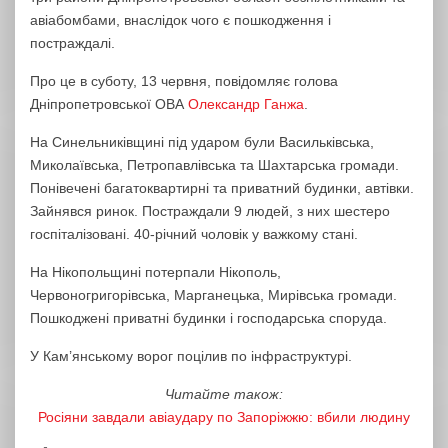
авіабомбами, внаслідок чого є пошкодження і
постраждалі.
Про це в суботу, 13 червня, повідомляє голова
Дніпропетровської ОВА
Олександр Ганжа
.
На Синельниківщині під ударом були Васильківська,
Миколаївська, Петропавлівська та Шахтарська громади.
Понівечені багатоквартирні та приватний будинки, автівки.
Зайнявся ринок. Постраждали 9 людей, з них шестеро
госпіталізовані. 40-річний чоловік у важкому стані.
На Нікопольщині потерпали Нікополь,
Червоногригорівська, Марганецька, Мирівська громади.
Пошкоджені приватні будинки і господарська споруда.
У Кам’янському ворог поцілив по інфраструктурі.
Читайте також:
Росіяни завдали авіаудару по Запоріжжю: вбили людину