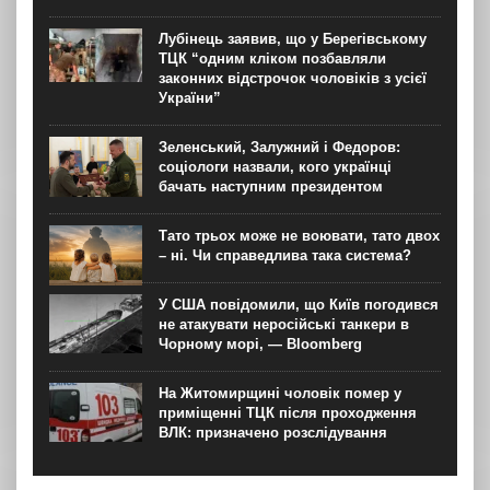
Лубінець заявив, що у Берегівському
ТЦК “одним кліком позбавляли
законних відстрочок чоловіків з усієї
України”
Зеленський, Залужний і Федоров:
соціологи назвали, кого українці
бачать наступним президентом
Тато трьох може не воювати, тато двох
– ні. Чи справедлива така система?
У США повідомили, що Київ погодився
не атакувати неросійські танкери в
Чорному морі, — Bloomberg
На Житомирщині чоловік помер у
приміщенні ТЦК після проходження
ВЛК: призначено розслідування