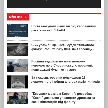
ВІЙНА З РОСІЄЮ
Росія атакувала балістикою, керованими
ракетами та 151 БпЛА
СБС уразили ще шість суден “тіньового
флоту” Росії та базу ФСБ на Херсонщині
Росіяни вдарили по логістичному
перехрестю в Слов’янську: є поранені,
пошкоджені будинки та авто
За тиждень росіяни пошкодили 11
локомотивів і вбили шістьох залізничників
“Керувати можна з Європи”: розробка
“Скелі” дозволяє управляти дронами за
сотні кілометрів від фронту