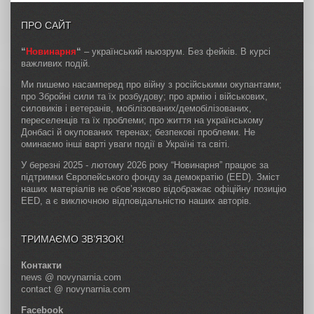
ПРО САЙТ
“
Новинарня
“
– український ньюзрум. Без фейків. В курсі
важливих подій.
Ми пишемо насамперед про війну з російськими окупантами;
про Збройні сили та їх розбудову; про армію і військових,
силовиків і ветеранів, мобілізованих/демобілізованих,
переселенців та їх проблеми; про життя на українському
Донбасі й окупованих теренах; безпекові проблеми. Не
оминаємо інші варті уваги події в Україні та світі.
У березні 2025 - лютому 2026 року “Новинарня” працює за
підтримки Європейського фонду за демократію (EED). Зміст
наших матеріалів не обов’язково відображає офіційну позицію
EED, а є виключною відповідальністю наших авторів.
ТРИМАЄМО ЗВ’ЯЗОК!
Контакти
news @ novynarnia.com
contact @ novynarnia.com
Facebook