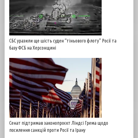
СБС уразили ще шість суден “тіньового флоту” Росії та
базу ФСБ на Херсонщині
Сенат підтримав законопроєкт Ліндсі Грема щодо
посилення санкцій проти Росії та Ірану