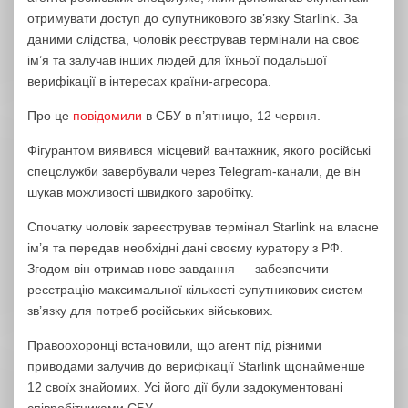
отримувати доступ до супутникового зв’язку Starlink. За
даними слідства, чоловік реєстрував термінали на своє
ім’я та залучав інших людей для їхньої подальшої
верифікації в інтересах країни-агресора.
Про це
повідомили
в СБУ в п’ятницю, 12 червня.
Фігурантом виявився місцевий вантажник, якого російські
спецслужби завербували через Telegram-канали, де він
шукав можливості швидкого заробітку.
Спочатку чоловік зареєстрував термінал Starlink на власне
ім’я та передав необхідні дані своєму куратору з РФ.
Згодом він отримав нове завдання — забезпечити
реєстрацію максимальної кількості супутникових систем
зв’язку для потреб російських військових.
Правоохоронці встановили, що агент під різними
приводами залучив до верифікації Starlink щонайменше
12 своїх знайомих. Усі його дії були задокументовані