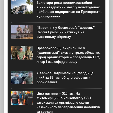
За чотири роки повномасштабної
війни квадратний метр у новобудовах
найбільше подорожчав на Прикарпатті,
– дослідження
“Вирок, як у Євсюкова”: “азовець”
Сергій Єрмошин натякнув на
смертельну відплату
Правоохоронці викрили ще 4
“ухилянтські” схеми у трьох областях,
серед організаторів – посадовець НГУ,
лікар і завкафедри вишу
У Харкові затримали нацгвардійця,
який за $8 тис. обіцяв оформити
бронювання
Ціна питання – $15 тис. На
Житомирщині військового у СЗЧ
затримали за організацію схеми
незаконного переправлення чоловіків
за кордон