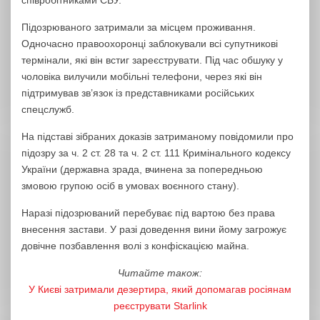
співробітниками СБУ.
Підозрюваного затримали за місцем проживання.
Одночасно правоохоронці заблокували всі супутникові
термінали, які він встиг зареєструвати. Під час обшуку у
чоловіка вилучили мобільні телефони, через які він
підтримував зв’язок із представниками російських
спецслужб.
На підставі зібраних доказів затриманому повідомили про
підозру за ч. 2 ст. 28 та ч. 2 ст. 111 Кримінального кодексу
України (державна зрада, вчинена за попередньою
змовою групою осіб в умовах воєнного стану).
Наразі підозрюваний перебуває під вартою без права
внесення застави. У разі доведення вини йому загрожує
довічне позбавлення волі з конфіскацією майна.
Читайте також:
У Києві затримали дезертира, який допомагав росіянам
реєструвати Starlink