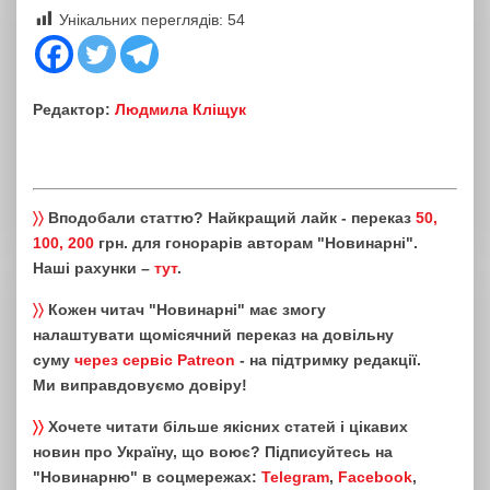
Унікальних переглядів:
54
Редактор:
Людмила Кліщук
〉〉
Вподобали статтю? Найкращий лайк - переказ
50,
100, 200
грн. для гонорарів авторам "Новинарні".
Наші рахунки –
тут
.
〉〉
Кожен читач "Новинарні" має змогу
налаштувати щомісячний переказ на довільну
суму
через сервіс Patreon
- на підтримку редакції.
Ми виправдовуємо довіру!
〉〉
Хочете читати більше якісних статей і цікавих
новин про Україну, що воює? Підписуйтесь на
"Новинарню" в соцмережах:
Telegram
,
Facebook
,