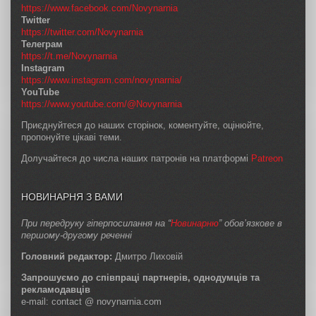
https://www.facebook.com/Novynarnia
Twitter
https://twitter.com/Novynarnia
Телеграм
https://t.me/Novynarnia
Instagram
https://www.instagram.com/novynarnia/
YouTube
https://www.youtube.com/@Novynarnia
Приєднуйтеся до наших сторінок, коментуйте, оцінюйте,
пропонуйте цікаві теми.
Долучайтеся до числа наших патронів на платформі
Patreon
НОВИНАРНЯ З ВАМИ
При передруку гіперпосилання на “
Новинарню
” обов’язкове в
першому-другому реченні
Головний редактор:
Дмитро Лиховій
Запрошуємо до співпраці партнерів, однодумців та
рекламодавців
e-mail: contact @ novynarnia.com