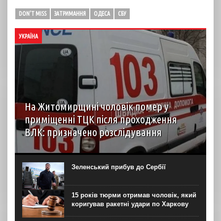
DON'T MISS
ЗАТРИМАННЯ
ОДЕСА
СБУ
УКРАЇНА
На Житомирщині чоловік помер у
приміщенні ТЦК після проходження
ВЛК: призначено розслідування
6 серпня до територіального центру комплектування на
Житомирщині доставили чоловіка, який фігурував як
порушник правил військового обліку. Під час
Зеленський прибув до Сербії
перебування у приміщенні він знепритомнів, а потім
помер. Про інцидент...
15 років тюрми отримав чоловік, який
коригував ракетні удари по Харкову