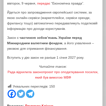
вівторок, 9 червня,
передає
“Економічна правда”.
Йдеться про запровадження європейської системи, за
якою онлайн-сервіси (маркетплейси, сервіси оренди,
фрилансу тощо) автоматично передаватимуть податковій
інформацію про доходи користувачів.
Закон є
частиною зобов’язань України перед
Міжнародним валютним фондом
, а його ухвалення –
умовою для отримання фінансування.
Вступить у дію закон не раніше 1 січня 2027 року.
Читайте також:
Рада відхилила законопроєкт про оподаткування посилок,
який був вимогою МВФ
Унікальних переглядів:
150
Редактор:
Людмила Кліщук