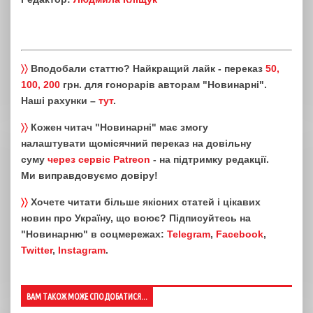
〉〉
Вподобали статтю? Найкращий лайк - переказ
50,
100, 200
грн. для гонорарів авторам "Новинарні".
Наші рахунки –
тут
.
〉〉
Кожен читач "Новинарні" має змогу
налаштувати щомісячний переказ на довільну
суму
через сервіс Patreon
- на підтримку редакції.
Ми виправдовуємо довіру!
〉〉
Хочете читати більше якісних статей і цікавих
новин про Україну, що воює? Підписуйтесь на
"Новинарню" в соцмережах:
Telegram
,
Facebook
,
Twitter
,
Instagram
.
ВАМ ТАКОЖ МОЖЕ СПОДОБАТИСЯ...