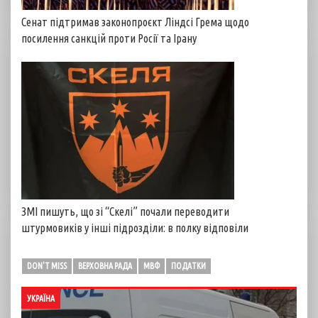
Сенат підтримав законопроєкт Ліндсі Грема щодо
посилення санкцій проти Росії та Ірану
ЗМІ пишуть, що зі “Скелі” почали переводити
штурмовиків у інші підрозділи: в полку відповіли
DON'T MISS
ВЕРХОВНА РАДА
МВФ
ПОДАТКИ
УКРАЇНА