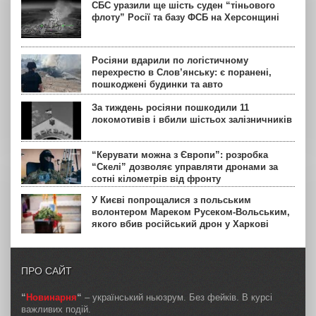
СБС уразили ще шість суден “тіньового
флоту” Росії та базу ФСБ на Херсонщині
Росіяни вдарили по логістичному
перехрестю в Слов’янську: є поранені,
пошкоджені будинки та авто
За тиждень росіяни пошкодили 11
локомотивів і вбили шістьох залізничників
“Керувати можна з Європи”: розробка
“Скелі” дозволяє управляти дронами за
сотні кілометрів від фронту
У Києві попрощалися з польським
волонтером Мареком Русеком-Вольським,
якого вбив російський дрон у Харкові
ПРО САЙТ
“
Новинарня
“
– український ньюзрум. Без фейків. В курсі
важливих подій.