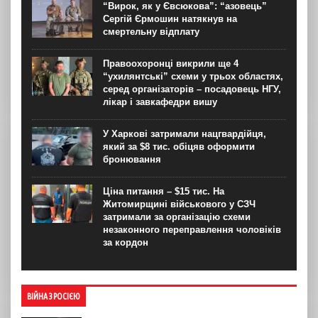
“Вирок, як у Євсюкова”: “азовець”
Сергій Єрмошин натякнув на
смертельну відплату
Правоохоронці викрили ще 4
“ухилянтські” схеми у трьох областях,
серед організаторів – посадовець НГУ,
лікар і завкафедри вишу
У Харкові затримали нацгвардійця,
який за $8 тис. обіцяв оформити
бронювання
Ціна питання – $15 тис. На
Житомирщині військового у СЗЧ
затримали за організацію схеми
незаконного переправлення чоловіків
за кордон
ВІЙНА З РОСІЄЮ