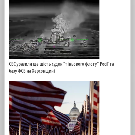
СБС уразили ще шість суден “тіньового флоту” Росії та
базу ФСБ на Херсонщині