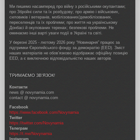
Ми пишемо насамперед про війну з російськими окупантами;
про Збройні сили та їх розбудову; про армію і військових,
силовиків і ветеранів, мобілізованих/демобілізованих,
переселенців та їх проблеми; про життя на українському
Донбасі й окупованих теренах; безпекові проблеми. Не
оминаємо інші варті уваги події в Україні та світі.
У березні 2025 - лютому 2026 року “Новинарня” працює за
підтримки Європейського фонду за демократію (EED). Зміст
наших матеріалів не обов’язково відображає офіційну позицію
EED, а є виключною відповідальністю наших авторів.
ТРИМАЄМО ЗВ’ЯЗОК!
Контакти
news @ novynarnia.com
contact @ novynarnia.com
Facebook
https://www.facebook.com/Novynarnia
Twitter
https://twitter.com/Novynarnia
Телеграм
https://t.me/Novynarnia
Instagram