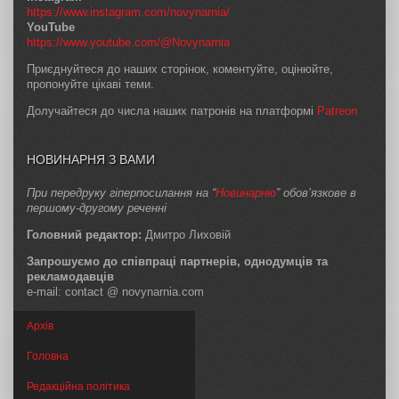
https://www.instagram.com/novynarnia/
YouTube
https://www.youtube.com/@Novynarnia
Приєднуйтеся до наших сторінок, коментуйте, оцінюйте,
пропонуйте цікаві теми.
Долучайтеся до числа наших патронів на платформі
Patreon
НОВИНАРНЯ З ВАМИ
При передруку гіперпосилання на “
Новинарню
” обов’язкове в
першому-другому реченні
Головний редактор:
Дмитро Лиховій
Запрошуємо до співпраці партнерів, однодумців та
рекламодавців
e-mail: contact @ novynarnia.com
Архів
Головна
Редакційна політика