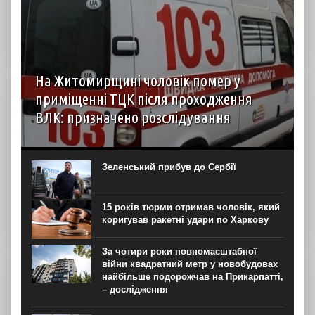
На Житомирщині чоловік помер у
приміщенні ТЦК після проходження
ВЛК: призначено розслідування
6 серпня до територіального центру комплектування на
Житомирщині доставили чоловіка, який фігурував як
порушник правил військового обліку. Під час
Зеленський прибув до Сербії
перебування у приміщенні він знепритомнів, а потім
помер. Про інцидент...
15 років тюрми отримав чоловік, який
коригував ракетні удари по Харкову
За чотири роки повномасштабної
війни квадратний метр у новобудовах
найбільше подорожчав на Прикарпатті,
– дослідження