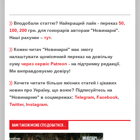
〉〉
Вподобали статтю? Найкращий лайк - переказ
50,
100, 200
грн. для гонорарів авторам "Новинарні".
Наші рахунки –
тут
.
〉〉
Кожен читач "Новинарні" має змогу
налаштувати щомісячний переказ на довільну
суму
через сервіс Patreon
- на підтримку редакції.
Ми виправдовуємо довіру!
〉〉
Хочете читати більше якісних статей і цікавих
новин про Україну, що воює? Підписуйтесь на
"Новинарню" в соцмережах:
Telegram
,
Facebook
,
Twitter
,
Instagram
.
ВАМ ТАКОЖ МОЖЕ СПОДОБАТИСЯ...