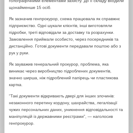
голографічними елементами захисту. До її складу входили
щонайменше 15 осіб.
Як зазначив генпрокурор, схема працювала як справжнє
підприємство. Одні шукали клієнтів, інші виготовляли
підробки, треті відповідали за доставку та розрахунки.
Замовлення приймали особисто, через посередників та
дистанційно. Готові документи передавали поштою або з
рук у руки.
Як зауважив генеральний прокурор, проблема, яка
виникає через виробництво підроблених документів,
значно ширша, ніж підроблений папірець чи пластикова
картка.
“Такі документи відкривають двері для інших злочинів:
незаконного перетину кордону, шахрайства, легалізації
чужих персональних даних, уникнення відповідальності та
маніпуляцій із державними реєстрами”, — наголосив
генпрокурор.