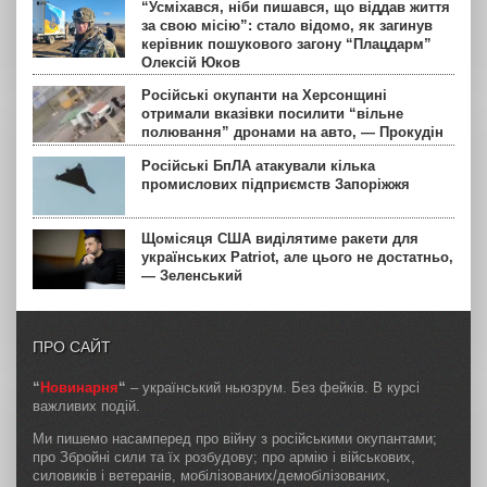
“Усміхався, ніби пишався, що віддав життя
за свою місію”: стало відомо, як загинув
керівник пошукового загону “Плацдарм”
Олексій Юков
Російські окупанти на Херсонщині
отримали вказівки посилити “вільне
полювання” дронами на авто, — Прокудін
Російські БпЛА атакували кілька
промислових підприємств Запоріжжя
Щомісяця США виділятиме ракети для
українських Patriot, але цього не достатньо,
— Зеленський
ПРО САЙТ
“
Новинарня
“
– український ньюзрум. Без фейків. В курсі
важливих подій.
Ми пишемо насамперед про війну з російськими окупантами;
про Збройні сили та їх розбудову; про армію і військових,
силовиків і ветеранів, мобілізованих/демобілізованих,