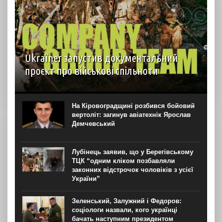
Ukraїner запустив документальний
проєкт про військові спільноти
На YouTube-каналі Ukraїner W відбулася прем’єра
першої серії нового документального проєкту “Мілітарі
спільноти”. Про це “Новинарні” повідомили в Ukraїner.
На Кіровоградщині розбився бойовий
“Кожна серія присвячена окремій спільноті — її історії,
вертоліт: загинув авіатехнік Ярослав
цінностям, внутрішній...
Демчевський
Лубінець заявив, що у Берегівському
ТЦК “одним кліком позбавляли
законних відстрочок чоловіків з усієї
України”
Зеленський, Залужний і Федоров:
соціологи назвали, кого українці
бачать наступним президентом