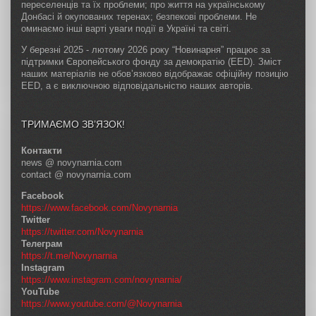
переселенців та їх проблеми; про життя на українському
Донбасі й окупованих теренах; безпекові проблеми. Не
оминаємо інші варті уваги події в Україні та світі.
У березні 2025 - лютому 2026 року “Новинарня” працює за
підтримки Європейського фонду за демократію (EED). Зміст
наших матеріалів не обов’язково відображає офіційну позицію
EED, а є виключною відповідальністю наших авторів.
ТРИМАЄМО ЗВ’ЯЗОК!
Контакти
news @ novynarnia.com
contact @ novynarnia.com
Facebook
https://www.facebook.com/Novynarnia
Twitter
https://twitter.com/Novynarnia
Телеграм
https://t.me/Novynarnia
Instagram
https://www.instagram.com/novynarnia/
YouTube
https://www.youtube.com/@Novynarnia