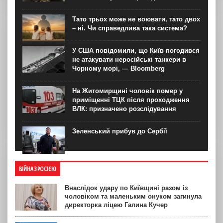
Тато трьох може не воювати, тато двох
– ні. Чи справедлива така система?
У США повідомили, що Київ погодився
не атакувати неросійські танкери в
Чорному морі, — Bloomberg
На Житомирщині чоловік помер у
приміщенні ТЦК після проходження
ВЛК: призначено розслідування
Зеленський прибув до Сербії
ВІЙНА З РОСІЄЮ
Внаслідок удару по Київщині разом із
чоловіком та маленьким онуком загинула
директорка ліцею Галина Кучер