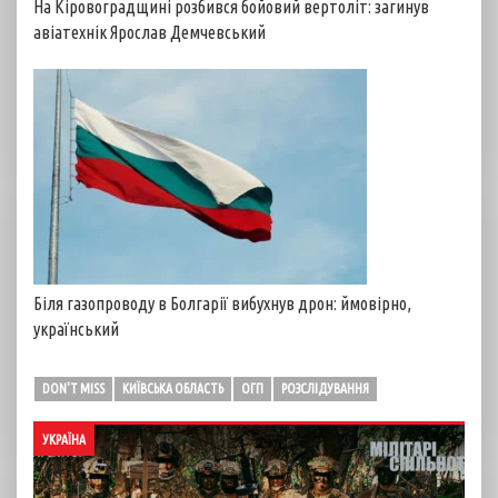
На Кіровоградщині розбився бойовий вертоліт: загинув
авіатехнік Ярослав Демчевський
Біля газопроводу в Болгарії вибухнув дрон: ймовірно,
український
DON'T MISS
КИЇВСЬКА ОБЛАСТЬ
ОГП
РОЗСЛІДУВАННЯ
УКРАЇНА