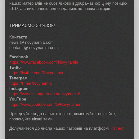
наших матеріалів не обов’язково відображає офіційну позицію
EED, а є виключною відповідальністю наших авторів.
ТРИМАЄМО ЗВ’ЯЗОК!
Контакти
news @ novynarnia.com
contact @ novynarnia.com
Facebook
https://www.facebook.com/Novynarnia
Twitter
https://twitter.com/Novynarnia
Телеграм
https://t.me/Novynarnia
Instagram
https://www.instagram.com/novynarnia/
YouTube
https://www.youtube.com/@Novynarnia
Приєднуйтеся до наших сторінок, коментуйте, оцінюйте,
пропонуйте цікаві теми.
Долучайтеся до числа наших патронів на платформі
Patreon