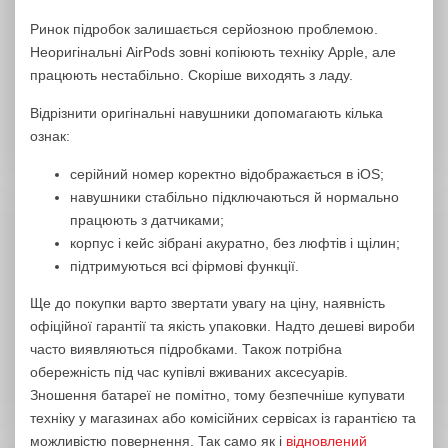
Ринок підробок залишається серйозною проблемою.
Неоригінальні AirPods зовні копіюють техніку Apple, але
працюють нестабільно. Скоріше виходять з ладу.
Відрізнити оригінальні навушники допомагають кілька
ознак:
серійний номер коректно відображається в iOS;
навушники стабільно підключаються й нормально
працюють з датчиками;
корпус і кейс зібрані акуратно, без люфтів і щілин;
підтримуються всі фірмові функції.
Ще до покупки варто звертати увагу на ціну, наявність
офіційної гарантії та якість упаковки. Надто дешеві вироби
часто виявляються підробками. Також потрібна
обережність під час купівлі вживаних аксесуарів.
Зношення батареї не помітно, тому безпечніше купувати
техніку у магазинах або комісійних сервісах із гарантією та
можливістю повернення. Так само як і
відновлений