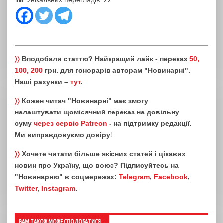
〉〉
Вподобали статтю? Найкращий лайк - переказ
50,
100, 200
грн. для гонорарів авторам "Новинарні".
Наші рахунки –
тут
.
〉〉
Кожен читач "Новинарні" має змогу
налаштувати щомісячний переказ на довільну
суму
через сервіс Patreon
- на підтримку редакції.
Ми виправдовуємо довіру!
〉〉
Хочете читати більше якісних статей і цікавих
новин про Україну, що воює? Підписуйтесь на
"Новинарню" в соцмережах:
Telegram
,
Facebook
,
Twitter
,
Instagram
.
ВАМ ТАКОЖ МОЖЕ СПОДОБАТИСЯ...