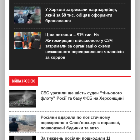
У Харкові затримали нацгвардійця,
який за $8 тис. обіцяв оформити
бронювання
Ціна питання – $15 тис. На
Житомирщині військового у СЗЧ
затримали за організацію схеми
незаконного переправлення чоловіків
за кордон
ВІЙНА З РОСІЄЮ
СБС уразили ще шість суден “тіньового
флоту” Росії та базу ФСБ на Херсонщині
Росіяни вдарили по логістичному
перехрестю в Слов’янську: є поранені,
пошкоджені будинки та авто
За тиждень росіяни пошкодили 11