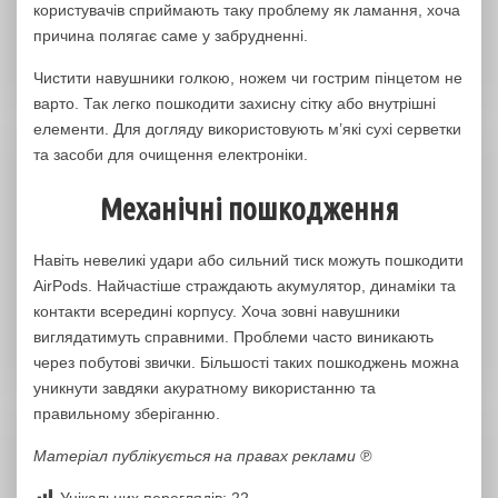
користувачів сприймають таку проблему як ламання, хоча
причина полягає саме у забрудненні.
Чистити навушники голкою, ножем чи гострим пінцетом не
варто. Так легко пошкодити захисну сітку або внутрішні
елементи. Для догляду використовують м’які сухі серветки
та засоби для очищення електроніки.
Механічні пошкодження
Навіть невеликі удари або сильний тиск можуть пошкодити
AirPods. Найчастіше страждають акумулятор, динаміки та
контакти всередині корпусу. Хоча зовні навушники
виглядатимуть справними. Проблеми часто виникають
через побутові звички. Більшості таких пошкоджень можна
уникнути завдяки акуратному використанню та
правильному зберіганню.
Матеріал публікується на правах реклами ℗
Унікальних переглядів:
22