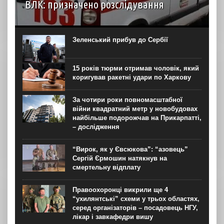
ВЛК: призначено розслідування
6 серпня до територіального центру комплектування на
Житомирщині доставили чоловіка, який фігурував як
порушник правил військового обліку. Під час
Зеленський прибув до Сербії
перебування у приміщенні він знепритомнів, а потім
помер. Про інцидент...
15 років тюрми отримав чоловік, який
коригував ракетні удари по Харкову
За чотири роки повномасштабної
війни квадратний метр у новобудовах
найбільше подорожчав на Прикарпатті,
– дослідження
“Вирок, як у Євсюкова”: “азовець”
Сергій Єрмошин натякнув на
смертельну відплату
Правоохоронці викрили ще 4
“ухилянтські” схеми у трьох областях,
серед організаторів – посадовець НГУ,
лікар і завкафедри вишу