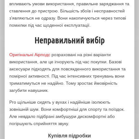
впливають умови використання, правильне заряджання та
ставлення до пристрою. Більшість збоїв і несправностей
з’являються не одразу. Вони накопичуються через типові
помилки під час щоденної експлуатації.
Неправильний вибір
Оригінальні Аірподс
розраховані на різні варіанти
використання, але це ігнорують під час покупки. Базові
аксесуари підходять для повсякденного використання та
помірної активності. Під час інтенсивних тренувань вони
триматимуться не надійно. Тому зростає ймовірність
загубити навушник.
Pro щільніше сидять у вухах і надійніше ізолюють
зовнішній шум. Вони комфортніші для спорту та поїздок.
Але невдало підібрані амбушури дискомфортні або
погіршують сприйняття звуку.
Купівля підробки