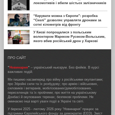
локомотивів і вбили шістьох залізничників
“Керувати можна з Європи”: розробка
“Скелі” дозволяє управляти дронами за
сотні кілометрів від фронту
У Києві попрощалися з польським
волонтером Мареком Русеком-Вольським,
якого вбив російський дрон у Харкові
ПРО САЙТ
“
Новинарня
“
– український ньюзрум. Без фейків. В курсі
важливих подій.
Ми пишемо насамперед про війну з російськими окупантами;
про Збройні сили та їх розбудову; про армію і військових,
силовиків і ветеранів, мобілізованих/демобілізованих,
переселенців та їх проблеми; про життя на українському
Донбасі й окупованих теренах; безпекові проблеми. Не
оминаємо інші варті уваги події в Україні та світі.
У березні 2025 - лютому 2026 року “Новинарня” працює за
підтримки Європейського фонду за демократію (EED). Зміст