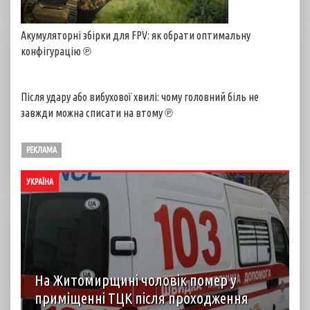
Акумуляторні збірки для FPV: як обрати оптимальну
конфігурацію ℗
Після удару або вибухової хвилі: чому головний біль не
завжди можна списати на втому ℗
РЕКЛАМА
УКРАЇНА
На Житомирщині чоловік помер у
приміщенні ТЦК після проходження