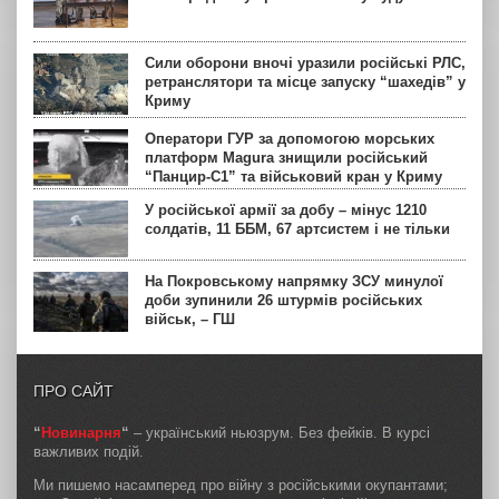
Сили оборони вночі уразили російські РЛС,
ретранслятори та місце запуску “шахедів” у
Криму
Оператори ГУР за допомогою морських
платформ Magura знищили російський
“Панцир-С1” та військовий кран у Криму
У російської армії за добу – мінус 1210
солдатів, 11 ББМ, 67 артсистем і не тільки
На Покровському напрямку ЗСУ минулої
доби зупинили 26 штурмів російських
військ, – ГШ
ПРО САЙТ
“
Новинарня
“
– український ньюзрум. Без фейків. В курсі
важливих подій.
Ми пишемо насамперед про війну з російськими окупантами;