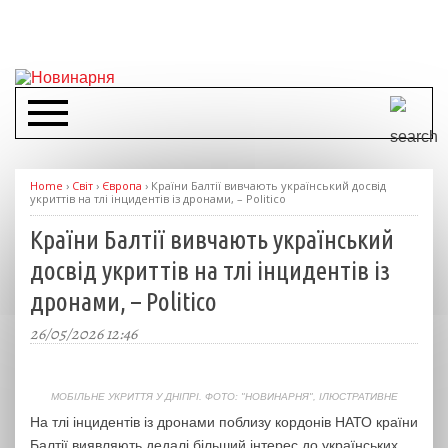
Home
›
Світ
›
Європа
›
Країни Балтії вивчають український досвід
укриттів на тлі інцидентів із дронами, – Politico
Країни Балтії вивчають український
досвід укриттів на тлі інцидентів із
дронами, – Politico
26/05/2026 12:46
МОБІЛЬНЕ УКРИТТЯ У ДНІПРІ. ФОТО: "НОВИНАРНЯ", ІЛЮСТРАТИВНЕ
На тлі інцидентів із дронами поблизу кордонів НАТО країни
Балтії виявляють дедалі більший інтерес до українських