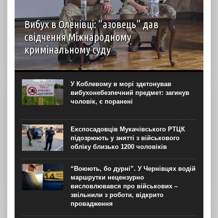
Вибух в Оленівці: “азовець” дав
свідчення Міжнародному
кримінальному суду
Капітан Сергій Єрмошин (“Єрмалай”), заступник
командира бригади з тилу, начальник тилу 12-ї бригади
спеціального призначення НГУ “Азов”, дав свідчення
У Коблевому в морі здетонував
МКС у Гаазі. Про це він розповів на пресконференції в...
вибухонебезпечний предмет: загинув
чоловік, є поранені
Експосадовців Мукачівського РТЦК
підозрюють у знятті з військового
обліку близько 1200 чоловіків
“Воюють, бо дурні”. У Чернівцях водій
маршрутки нецензурно
висловлювався про військових –
звільнили з роботи, відкрито
провадження