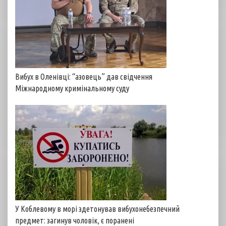
Вибух в Оленівці: “азовець” дав свідчення
Міжнародному кримінальному суду
У Коблевому в морі здетонував вибухонебезпечний
предмет: загинув чоловік, є поранені