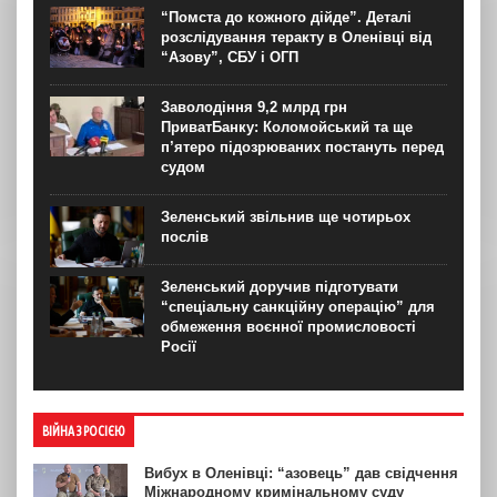
“Помста до кожного дійде”. Деталі
розслідування теракту в Оленівці від
“Азову”, СБУ і ОГП
Заволодіння 9,2 млрд грн
ПриватБанку: Коломойський та ще
п’ятеро підозрюваних постануть перед
судом
Зеленський звільнив ще чотирьох
послів
Зеленський доручив підготувати
“спеціальну санкційну операцію” для
обмеження воєнної промисловості
Росії
ВІЙНА З РОСІЄЮ
Вибух в Оленівці: “азовець” дав свідчення
Міжнародному кримінальному суду