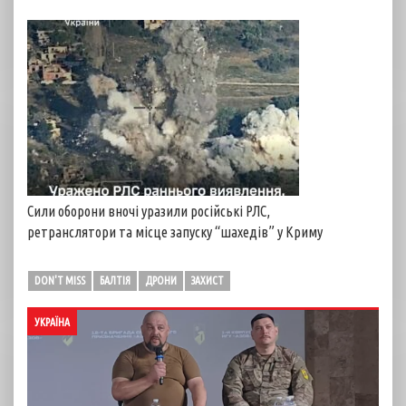
Сили оборони вночі уразили російські РЛС,
ретранслятори та місце запуску “шахедів” у Криму
DON'T MISS
БАЛТІЯ
ДРОНИ
ЗАХИСТ
УКРАЇНА