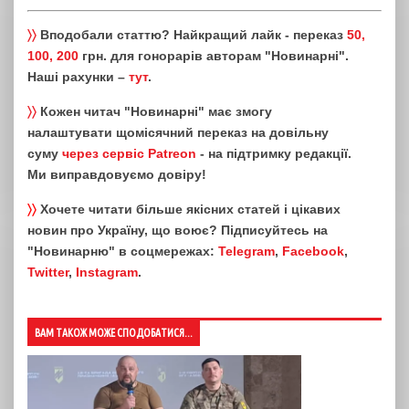
〉〉
Вподобали статтю? Найкращий лайк - переказ
50,
100, 200
грн. для гонорарів авторам "Новинарні".
Наші рахунки –
тут
.
〉〉
Кожен читач "Новинарні" має змогу
налаштувати щомісячний переказ на довільну
суму
через сервіс Patreon
- на підтримку редакції.
Ми виправдовуємо довіру!
〉〉
Хочете читати більше якісних статей і цікавих
новин про Україну, що воює? Підписуйтесь на
"Новинарню" в соцмережах:
Telegram
,
Facebook
,
Twitter
,
Instagram
.
ВАМ ТАКОЖ МОЖЕ СПОДОБАТИСЯ...