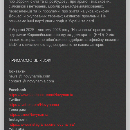
про Збройні сили та їх розбудову; про армію і військових,
силовиків і ветеранів, мобілізованих/демобілізованих,
переселенців та їх проблеми; про життя на українському
Донбасі й окупованих теренах; безпекові проблеми. Не
оминаємо інші варті уваги події в Україні та світі.
У березні 2025 - лютому 2026 року “Новинарня” працює за
підтримки Європейського фонду за демократію (EED). Зміст
наших матеріалів не обов’язково відображає офіційну позицію
EED, а є виключною відповідальністю наших авторів.
ТРИМАЄМО ЗВ’ЯЗОК!
Контакти
news @ novynarnia.com
contact @ novynarnia.com
Facebook
https://www.facebook.com/Novynarnia
Twitter
https://twitter.com/Novynarnia
Телеграм
https://t.me/Novynarnia
Instagram
https://www.instagram.com/novynarnia/
YouTube