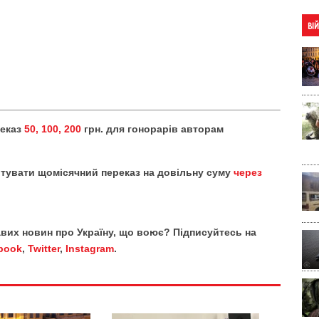
ВІ
реказ
50, 100, 200
грн. для гонорарів авторам
тувати щомісячний переказ на довільну суму
через
кавих новин про Україну, що воює? Підписуйтесь на
book
,
Twitter
,
Instagram
.