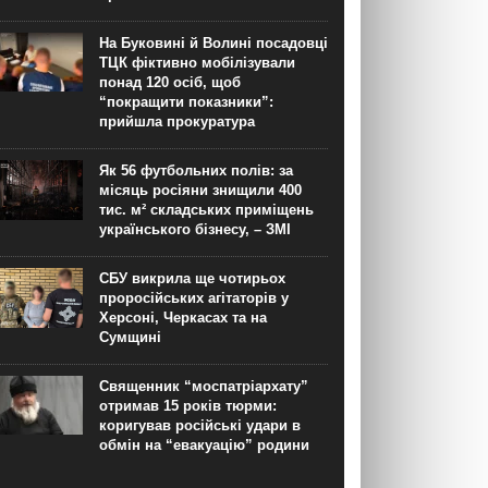
На Буковині й Волині посадовці
ТЦК фіктивно мобілізували
понад 120 осіб, щоб
“покращити показники”:
прийшла прокуратура
Як 56 футбольних полів: за
місяць росіяни знищили 400
тис. м² складських приміщень
українського бізнесу, – ЗМІ
СБУ викрила ще чотирьох
проросійських агітаторів у
Херсоні, Черкасах та на
Сумщині
Священник “моспатріархату”
отримав 15 років тюрми:
коригував російські удари в
обмін на “евакуацію” родини