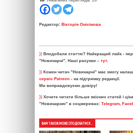
Редактор:
Вікторія Онісімова
〉〉
Вподобали статтю? Найкращий лайк - пе
"Новинарні". Наші рахунки –
тут
.
〉〉
Кожен читач "Новинарні" має змогу налаш
сервіс Patreon
- на підтримку редакції.
Ми виправдовуємо довіру!
〉〉
Хочете читати більше якісних статей і ці
"Новинарню" в соцмережах:
Telegram
,
Face
ВАМ ТАКОЖ МОЖЕ СПОДОБАТИСЯ...