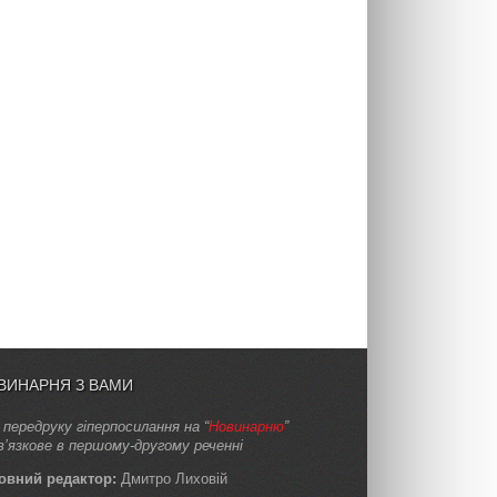
ВИНАРНЯ З ВАМИ
 передруку гіперпосилання на “
Новинарню
”
в’язкове в першому-другому реченні
овний редактор:
Дмитро Лиховій