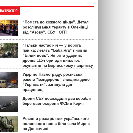
ЙНА З РОСІЄЮ
“Помста до кожного дійде”. Деталі
розслідування теракту в Оленівці
від “Азову”, СБУ і ОГП
“Тільки настає ніч — у ворога
паніка: летять “Баба Яга” і новий
“Білий вовк”. Як рота ударних
дронів 115-ї бригади випалює
окупантів на Борівському напрямку
Удар по Павлограду: російська
ракета “Бандероль” знищила депо
“Укрпошти”, загинули дві
працівниці
Дрони СБУ пошкодили два кораблі
берегової охорони ФСБ в Керчі
Росіяни розстріляли українського
полоненого воїна біля села Мирне
на Донеччині