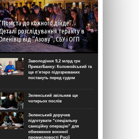
“Помста до кожного дійде”.
Деталі розслідування теракту в
Оленівці від “Азову”, СБУ і ОГП
автор: Наталія Терамае 28 липня рідні вцілілих
“азовців” в Оленівці виступили із шокуючою
заявою. Мовляв, списки полонених у “бараці
Заволодіння 9,2 млрд грн
200”, де стався вибух, укладав полонений
ПриватБанку: Коломойський та
представник корпусу. Заява...
ще п’ятеро підозрюваних
постануть перед судом
Зеленський звільнив ще
чотирьох послів
Зеленський доручив
підготувати “спеціальну
санкційну операцію” для
обмеження воєнної
промисловості Росії