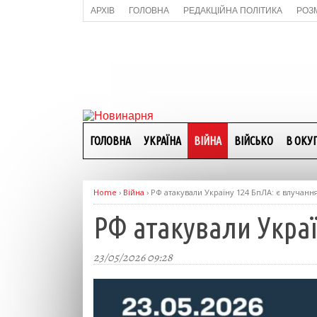
АРХІВ
ГОЛОВНА
РЕДАКЦІЙНА ПОЛІТИКА
РОЗ
ГОЛОВНА
УКРАЇНА
ВІЙНА
ВІЙСЬКО
В ОКУП
Home
›
Війна
›
РФ атакували Україну 124 БпЛА: є влучання
РФ атакували Украї
23/05/2026 09:28