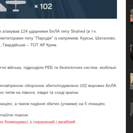
ик атакував 124 ударними БпЛА типу Shahed (в т.ч.
імітаторами типу “Пародія” із напрямків: Курськ, Шаталово,
, Гвардійське – ТОТ АР Крим.
етні війська, підрозділи РЕБ та безпілотних систем, мобільні
типовітряною обороною збито/подавлено 102 ворожих БпЛА
 типів на півночі, півдні та сході країни.
ціях, а також падіння збитих (уламки) на 5 локаціях.
тайте також:
 по Комишувасі: є поранений і загиблий