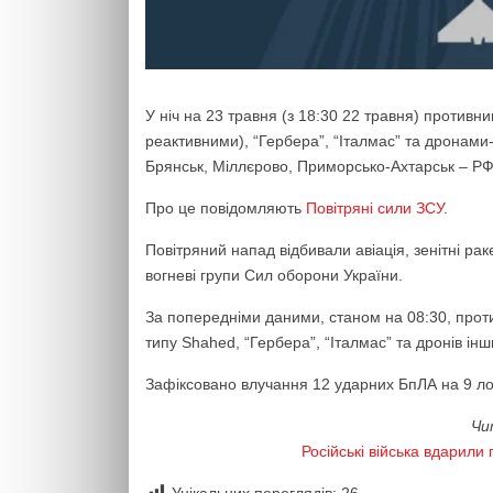
У ніч на 23 травня (з 18:30 22 травня) противн
реактивними), “Гербера”, “Італмас” та дронами-
Брянськ, Міллєрово, Приморсько-Ахтарськ – РФ
Про це повідомляють
Повітряні сили ЗСУ
.
Повітряний напад відбивали авіація, зенітні рак
вогневі групи Сил оборони України.
За попередніми даними, станом на 08:30, про
типу Shahed, “Гербера”, “Італмас” та дронів інших
Зафіксовано влучання 12 ударних БпЛА на 9 лока
Чи
Російські війська вдарили
Унікальних переглядів:
26