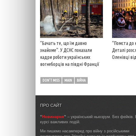
“Помста до 
“Бачать те, що їм давно
Деталі розс
знайоме”. У ДСНС показали
Оленівці від
кадри роботи українських
вогнеборців на півдні Франції
DON'T MISS
MAIN
ВІЙНА
ПРО САЙТ
“
Новинарня
“
– український ньюзрум. Без фейків. 
курсі важливих подій.
Ми пишемо насамперед про війну з російськими