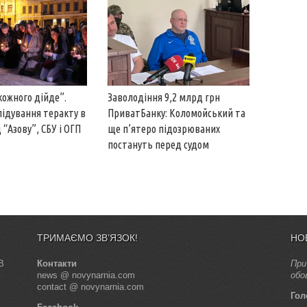
кожного дійде”.
Заволодіння 9,2 млрд грн
лідування теракту в
ПриватБанку: Коломойський та
 “Азову”, СБУ і ОГП
ще п’ятеро підозрюваних
постануть перед судом
ТРИМАЄМО ЗВ’ЯЗОК!
НО
В
Контакти
При
news @ novynarnia.com
обо
contact @ novynarnia.com
Гол