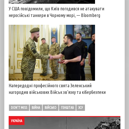
У США повідомили, що Київ погодився не атакувати
неросійські танкери в Чорному морі, — Bloomberg
Напередодні професійного свята Зеленський
нагородив військових Військ зв’язку та кібербезпеки
DON'T MISS
ВІЙНА
ВІЙСЬКО
ГЕНШТАБ
ЗСУ
УКРАЇНА