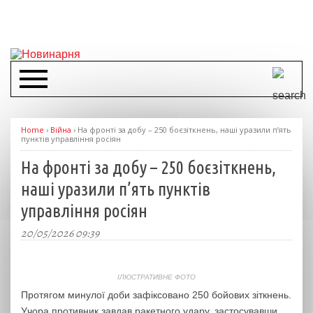
Home
›
Війна
›
На фронті за добу – 250 боєзіткнень, наші уразили п’ять
пунктів управління росіян
На фронті за добу – 250 боєзіткнень,
наші уразили п’ять пунктів
управління росіян
20/05/2026 09:39
ІЛЮСТРАТИВНЕ ФОТО
Протягом минулої доби зафіксовано 250 бойових зіткнень.
Учора противник завдав ракетного удару, застосувавши