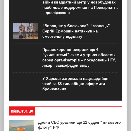
війни квадратний метр у новобудовах
найбільше подорожчав на Прикарпатті,
– дослідження
“Вирок, як у Євсюкова”: “азовець”
Сергій Єрмошин натякнув на
смертельну відплату
Правоохоронці викрили ще 4
“ухилянтські” схеми у трьох областях,
серед організаторів – посадовець НГУ,
лікар і завкафедри вишу
У Харкові затримали нацгвардійця,
який за $8 тис. обіцяв оформити
бронювання
ВІЙНА З РОСІЄЮ
Дрони СБС уразили ще 12 суден “тіньового
флоту” РФ