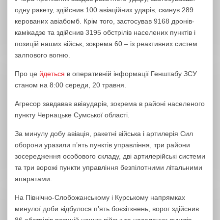
одну ракету, здійснив 100 авіаційних ударів, скинув 289
керованих авіабомб. Крім того, застосував 9168 дронів-
камікадзе та здійснив 3195 обстрілів населених пунктів і
позицій наших військ, зокрема 60 – із реактивних систем
залпового вогню.
Про це
йдеться
в оперативній інформації Генштабу ЗСУ
станом на 8:00 середи, 20 травня.
Агресор завдавав авіаударів, зокрема в районі населеного
пункту Чернацьке Сумської області.
За минулу добу авіація, ракетні війська і артилерія Сил
оборони уразили п’ять пунктів управління, три райони
зосередження особового складу, дві артилерійські системи
та три ворожі пункти управління безпілотними літальними
апаратами.
На Північно-Слобожанському і Курському напрямках
минулої доби відбулося п’ять боєзіткнень, ворог здійснив