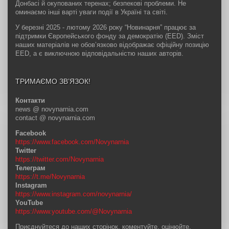
Донбасі й окупованих теренах; безпекові проблеми. Не
оминаємо інші варті уваги події в Україні та світі.
У березні 2025 - лютому 2026 року “Новинарня” працює за
підтримки Європейського фонду за демократію (EED). Зміст
наших матеріалів не обов’язково відображає офіційну позицію
EED, а є виключною відповідальністю наших авторів.
ТРИМАЄМО ЗВ’ЯЗОК!
Контакти
news @ novynarnia.com
contact @ novynarnia.com
Facebook
https://www.facebook.com/Novynarnia
Twitter
https://twitter.com/Novynarnia
Телеграм
https://t.me/Novynarnia
Instagram
https://www.instagram.com/novynarnia/
YouTube
https://www.youtube.com/@Novynarnia
Приєднуйтеся до наших сторінок, коментуйте, оцінюйте,