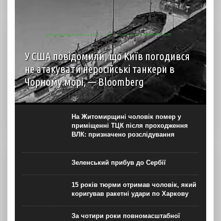
У США повідомили, що Київ погодився
не атакувати неросійські танкери в
Чорному морі, — Bloomberg
За словами представника уряду США, Україна
погодилася не завдавати ударів по деяких неросійських
нафтових танкерах та об’єктах інфраструктури Чорного
На Житомирщині чоловік помер у
моря, що мають критичне значення для експорту
приміщенні ТЦК після проходження
казахстанської нафти, після...
ВЛК: призначено розслідування
Зеленський прибув до Сербії
15 років тюрми отримав чоловік, який
коригував ракетні удари по Харкову
За чотири роки повномасштабної