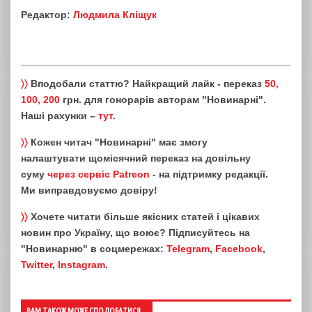
Редактор:
Людмила Кліщук
〉〉
Вподобали статтю? Найкращий лайк - переказ
50,
100, 200
грн. для гонорарів авторам "Новинарні".
Наші рахунки –
тут
.
〉〉
Кожен читач "Новинарні" має змогу
налаштувати щомісячний переказ на довільну
суму
через сервіс Patreon
- на підтримку редакції.
Ми виправдовуємо довіру!
〉〉
Хочете читати більше якісних статей і цікавих
новин про Україну, що воює? Підписуйтесь на
"Новинарню" в соцмережах:
Telegram
,
Facebook
,
Twitter
,
Instagram
.
ВАМ ТАКОЖ МОЖЕ СПОДОБАТИСЯ...