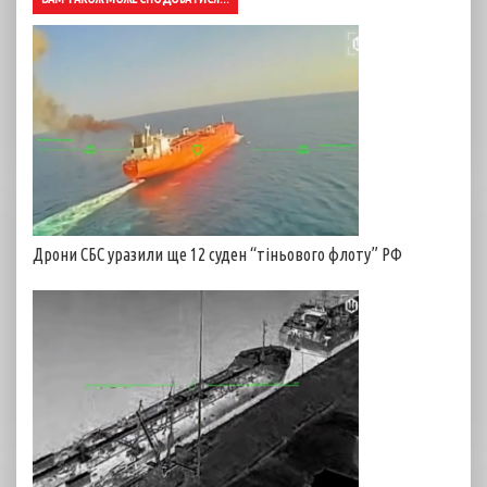
Дрони СБС уразили ще 12 суден “тіньового флоту” РФ