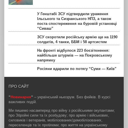
У Генштабі ЗСУ підтвердили ураження
Ільського та Сизранського НПЗ, а також
поста спостереження на буровій установці
“Сиваш”
ЗСУ скоротили російську армію ще на 1190
солдатів, 4 танки, ББМ і 58 артсистем
На фронті відбулося 223 боєзіткнення:
найбільше штурмів — на Покровському
напрямку
Росіяни вдарили по потягу “Суми — Київ”
ПРО САЙТ
“
Новинарня
“
– український ньюзрум. Без фейків. В курсі
важливих подій.
Ми пишемо насамперед про війну з російськими окупантами;
про Збройні сили та їх розбудову; про армію і військових,
силовиків і ветеранів, мобілізованих/демобілізованих,
переселенців та їх проблеми; про життя на українському