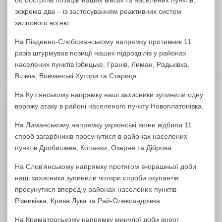
86 обстрілів позицій наших військ та населених пунктів,
зокрема два – із застосуванням реактивних систем
залпового вогню.
На Південно-Слобожанському напрямку противник 11
разів штурмував позиції наших підрозділів у районах
населених пунктів Ізбицьке, Гранів, Лиман, Радьківка,
Вільча, Вовчанські Хутори та Стариця.
На Куп’янському напрямку наші захисники зупинили одну
ворожу атаку в районі населеного пункту Новоплатонівка.
На Лиманському напрямку українські воїни відбили 11
спроб загарбників просунутися в районах населених
пунктів Дробишеве, Копанки, Озерне та Діброва.
На Слов’янському напрямку протягом вчорашньої доби
наші захисники зупинили чотири спроби окупантів
просунутися вперед у районах населених пунктів
Різниківка, Крива Лука та Рай-Олександрівка.
На Краматорському напрямку минулої доби ворог