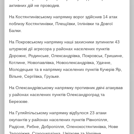
активних дій не проводив.
На Костянтинівському напрямку ворог здійснив 14 атак
поблизу Костянтинівки, Плещіївки, Іллінівки та Довгої
Балки.
На Покровському напрямку наші захисники зупинили 43
штурмові дії агресора у районах населених пунктів
Дорожнє, Родинське, Олександрівка, Покровськ, Гришине,
Котлине, Новопавлівка, Новоолександрівка, Удачне,
Молодецьке та в напрямку населених пунктів Кучерів Яр,
Вільне, Сергіївка, Грузьке.
На Олександрівському напрямку противник двічі атакував
у районах населених пунктів Олександроград та
Березове.
На Гуляйпільському напрямку відбулося 23 атаки
окупантів у районах населених пунктів Рівнопілля,
Радісне, Рибне, Добропілля, Оленокостянтинівка, Нове
Запоріжжя, Староукраїнка, Цвіткове та Чарівне.