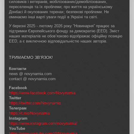
силовиків і ветеранів, мобілізованих/демобілізованих,
переселенців та їх проблеми; про життя на українському
Донбасі й окупованих теренах; безпекові проблеми. Не
оминаємо інші варті уваги події в Україні та світі.
У березні 2025 - лютому 2026 року “Новинарня” працює за
підтримки Європейського фонду за демократію (EED). Зміст
наших матеріалів не обов’язково відображає офіційну позицію
EED, а є виключною відповідальністю наших авторів.
ТРИМАЄМО ЗВ’ЯЗОК!
Контакти
news @ novynarnia.com
contact @ novynarnia.com
Facebook
https://www.facebook.com/Novynarnia
Twitter
https://twitter.com/Novynarnia
Телеграм
https://t.me/Novynarnia
Instagram
https://www.instagram.com/novynarnia/
YouTube
https://www.youtube.com/@Novynarnia