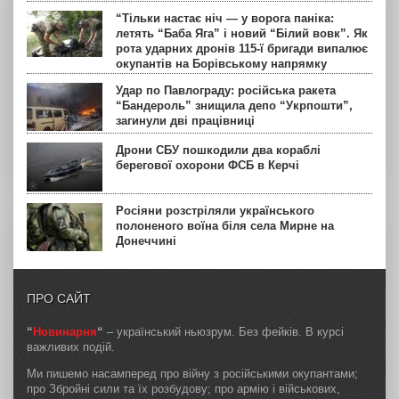
“Тільки настає ніч — у ворога паніка:
летять “Баба Яга” і новий “Білий вовк”. Як
рота ударних дронів 115-ї бригади випалює
окупантів на Борівському напрямку
Удар по Павлограду: російська ракета
“Бандероль” знищила депо “Укрпошти”,
загинули дві працівниці
Дрони СБУ пошкодили два кораблі
берегової охорони ФСБ в Керчі
Росіяни розстріляли українського
полоненого воїна біля села Мирне на
Донеччині
ПРО САЙТ
“
Новинарня
“
– український ньюзрум. Без фейків. В курсі
важливих подій.
Ми пишемо насамперед про війну з російськими окупантами;
про Збройні сили та їх розбудову; про армію і військових,