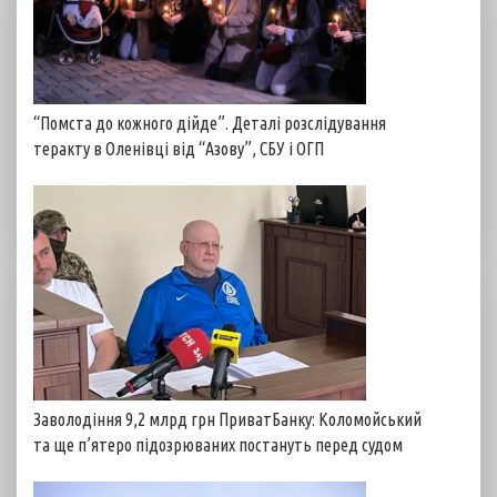
“Помста до кожного дійде”. Деталі розслідування
теракту в Оленівці від “Азову”, СБУ і ОГП
Заволодіння 9,2 млрд грн ПриватБанку: Коломойський
та ще п’ятеро підозрюваних постануть перед судом