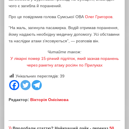
чого є загибла й поранений.
Про це повідомив голова Сумської ОВА
Олег Григоров
.
“На жаль, загинула пасажирка. Водій отримав поранення,
йому надають необхідну медичну допомогу. Усі обставини
та наслідки атаки зʼясовуються”, — розповів він.
Читайте також:
У лікарні помер 15-річний підліток, який зазнав поранень
через ракетну атаку росіян по Прилуках
Унікальних переглядів:
39
Редактор:
Вікторія Онісімова
〉〉
Вподобали статтю? Найкращий лайк - переказ
50,