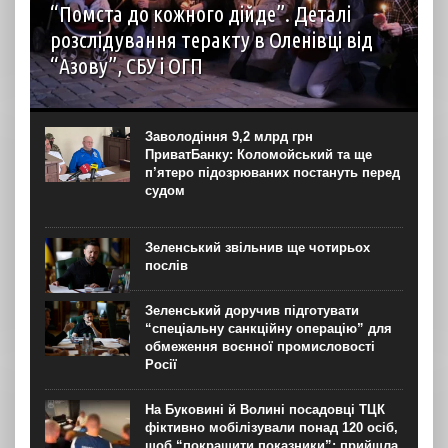
“Помста до кожного дійде”. Деталі
розслідування теракту в Оленівці від
“Азову”, СБУ і ОГП
автор: Наталія Терамае 28 липня рідні вцілілих
“азовців” в Оленівці виступили із шокуючою заявою.
Мовляв, списки полонених у “бараці 200”, де стався
Заволодіння 9,2 млрд грн
вибух, укладав полонений представник корпусу. Заява...
ПриватБанку: Коломойський та ще
п’ятеро підозрюваних постануть перед
судом
Зеленський звільнив ще чотирьох
послів
Зеленський доручив підготувати
“спеціальну санкційну операцію” для
обмеження воєнної промисловості
Росії
На Буковині й Волині посадовці ТЦК
фіктивно мобілізували понад 120 осіб,
щоб “покращити показники”: прийшла