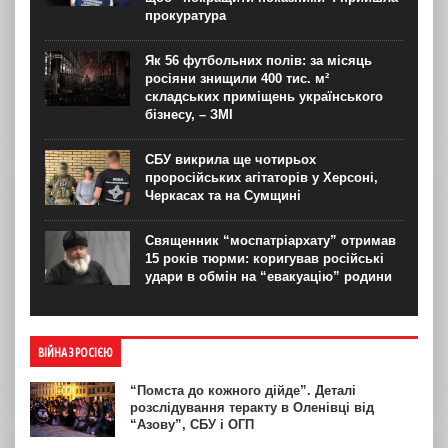
прокуратура
Як 56 футбольних полів: за місяць
росіяни знищили 400 тис. м²
складських приміщень українського
бізнесу, – ЗМІ
СБУ викрила ще чотирьох
проросійських агітаторів у Херсоні,
Черкасах та на Сумщині
Священник “моспатріархату” отримав
15 років тюрми: коригував російські
удари в обмін на “евакуацію” родини
ВІЙНА З РОСІЄЮ
“Помста до кожного дійде”. Деталі
розслідування теракту в Оленівці від
“Азову”, СБУ і ОГП