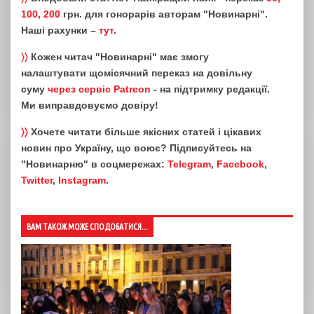
100, 200
грн. для гонорарів авторам "Новинарні".
Наші рахунки –
тут
.
〉〉
Кожен читач "Новинарні" має змогу
налаштувати щомісячний переказ на довільну
суму
через сервіс Patreon
- на підтримку редакції.
Ми виправдовуємо довіру!
〉〉
Хочете читати більше якісних статей і цікавих
новин про Україну, що воює? Підписуйтесь на
"Новинарню" в соцмережах:
Telegram
,
Facebook
,
Twitter
,
Instagram
.
ВАМ ТАКОЖ МОЖЕ СПОДОБАТИСЯ...