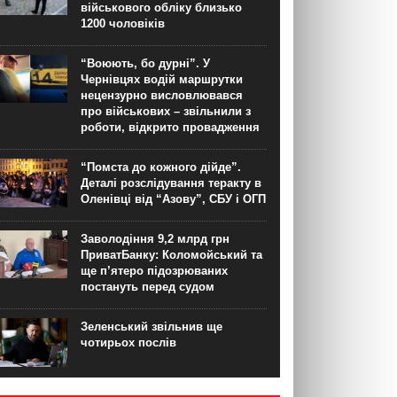
військового обліку близько
1200 чоловіків
“Воюють, бо дурні”. У
Чернівцях водій маршрутки
нецензурно висловлювався
про військових – звільнили з
роботи, відкрито провадження
“Помста до кожного дійде”.
Деталі розслідування теракту в
Оленівці від “Азову”, СБУ і ОГП
Заволодіння 9,2 млрд грн
ПриватБанку: Коломойський та
ще п’ятеро підозрюваних
постануть перед судом
Зеленський звільнив ще
чотирьох послів