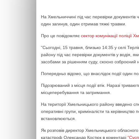
На Хмельниччині під час перевірки документів чо
один загинув, один отримав тяжкі травми.
Про це повідомляє
сектор комунікації поліції Х
“Сьогодні, 15 травня, близько 14:35 у селі Тер
району під час перевірки документів у водія, 
засобами за рішенням суду, скоєно озброєний на
Попередньо відомо, що внаслідок події один по
Підозрюваний з місця події втік. Наразі трива
місцеперебування та затримання.
На території Хмельницького району введено спе
оперативні групи, криміналісти та керівництво п
встановлюються.
Як розповів директор Хмельницького обласного
катастроф Олександр Костюк в коментарі
“Сусп