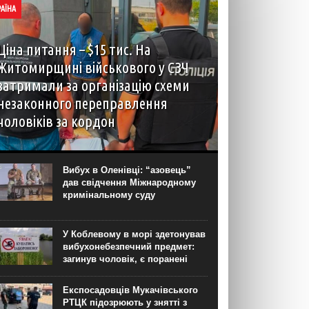
РАЇНА
Ціна питання – $15 тис. На
Житомирщині військового у СЗЧ
затримали за організацію схеми
незаконного переправлення
чоловіків за кордон
У Житомирській області викрили організатора
схеми незаконного переправлення чоловіків
призовного віку через державний кордон
Вибух в Оленівці: “азовець”
України. Як повідомили “Новинарні” в пресслужбі
дав свідчення Міжнародному
Спеціалізованої прокуратури у сфері оборони
кримінальному суду
Центрального регіону, ним виявився...
У Коблевому в морі здетонував
вибухонебезпечний предмет:
загинув чоловік, є поранені
Експосадовців Мукачівського
РТЦК підозрюють у знятті з