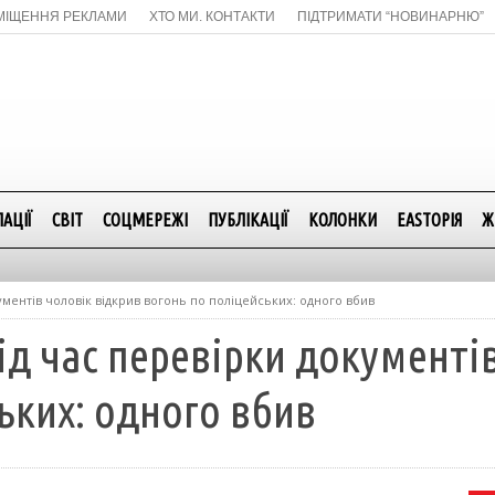
МІЩЕННЯ РЕКЛАМИ
ХТО МИ. КОНТАКТИ
ПІДТРИМАТИ “НОВИНАРНЮ”
АЦІЇ
СВІТ
СОЦМЕРЕЖІ
ПУБЛІКАЦІЇ
КОЛОНКИ
EASTОРІЯ
Ж
ментів чоловік відкрив вогонь по поліцейських: одного вбив
д час перевірки документів
ьких: одного вбив