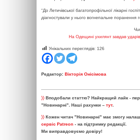
“До Летичівської багатопрофільної лікарні госп
діагностували у нього вогнепальне поранення г
Чи
На Одещині ухилянт завдав ударів
Унікальних переглядів:
126
Редактор:
Вікторія Онісімова
〉〉
Вподобали статтю? Найкращий лайк - пе
"Новинарні". Наші рахунки –
тут
.
〉〉
Кожен читач "Новинарні" має змогу налаш
сервіс Patreon
- на підтримку редакції.
Ми виправдовуємо довіру!