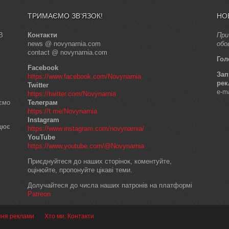
ТРИМАЄМО ЗВ’ЯЗОК!
НО
В
Контакти
При
news @ novynarnia.com
обо
contact @ novynarnia.com
Гол
Facebook
Зап
https://www.facebook.com/Novynarnia
рек
Twitter
e-m
https://twitter.com/Novynarnia
аємо
Телеграм
https://t.me/Novynarnia
Instagram
ацює
https://www.instagram.com/novynarnia/
YouTube
https://www.youtube.com/@Novynarnia
Приєднуйтеся до наших сторінок, коментуйте,
оцінюйте, пропонуйте цікаві теми.
Долучайтеся до числа наших патронів на платформі
Patreon
ння реклами
Хто ми. Контакти