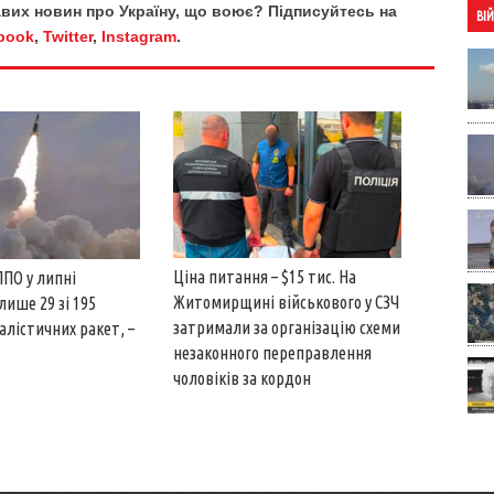
кавих новин про Україну, що воює? Підписуйтесь на
ВІ
book
,
Twitter
,
Instagram
.
Ціна питання – $15 тис. На
ППО у липні
Житомирщині військового у СЗЧ
лише 29 зі 195
затримали за організацію схеми
алістичних ракет, –
незаконного переправлення
чоловіків за кордон