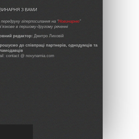
ВИНАРНЯ З ВАМИ
 передруку гіперпосилання на “
Новинарню
”
в’язкове в першому-другому реченні
овний редактор:
Дмитро Лиховій
рошуємо до співпраці партнерів, однодумців та
ламодавців
ail: contact @ novynarnia.com