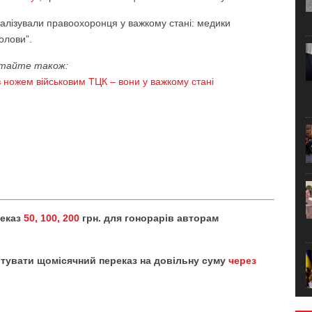
італізували правоохоронця у важкому стані: медики
олови”.
тайте також:
 ножем військовим ТЦК – вони у важкому стані
реказ
50, 100, 200
грн. для гонорарів авторам
тувати щомісячний переказ на довільну суму
через