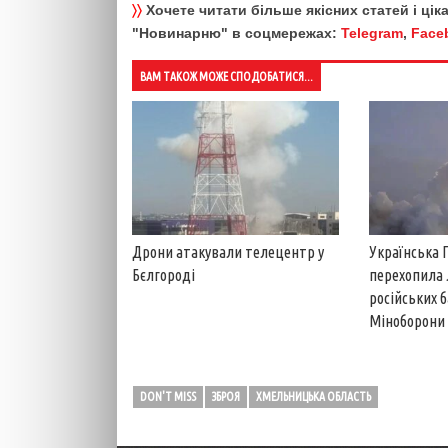
〉〉
Хочете читати більше якісних статей і ці
"Новинарню" в соцмережах:
Telegram
,
Face
ВАМ ТАКОЖ МОЖЕ СПОДОБАТИСЯ...
Дрони атакували телецентр у
Українська 
Бєлгороді
перехопила 
російських б
Міноборони
DON'T MISS
ЗБРОЯ
ХМЕЛЬНИЦЬКА ОБЛАСТЬ