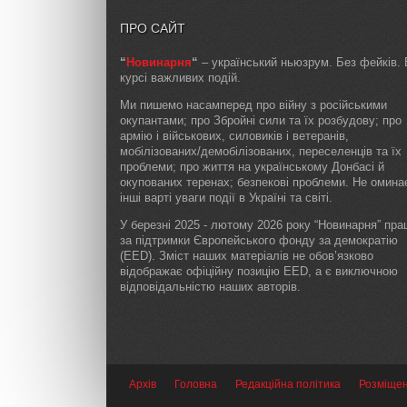
ПРО САЙТ
“
Новинарня
“
– український ньюзрум. Без фейків. 
курсі важливих подій.
Ми пишемо насамперед про війну з російськими
окупантами; про Збройні сили та їх розбудову; про
армію і військових, силовиків і ветеранів,
мобілізованих/демобілізованих, переселенців та їх
проблеми; про життя на українському Донбасі й
окупованих теренах; безпекові проблеми. Не омин
інші варті уваги події в Україні та світі.
У березні 2025 - лютому 2026 року “Новинарня” пр
за підтримки Європейського фонду за демократію
(EED). Зміст наших матеріалів не обов’язково
відображає офіційну позицію EED, а є виключною
відповідальністю наших авторів.
Архів
Головна
Редакційна політика
Розміще