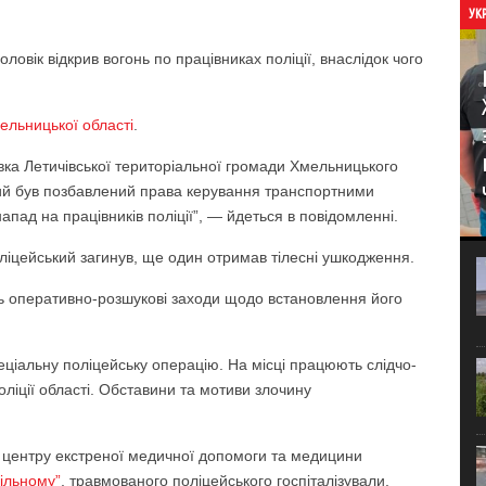
УК
ловік відкрив вогонь по працівниках поліції, внаслідок чого
мельницької області
.
лівка Летичівської територіальної громади Хмельницького
який був позбавлений права керування транспортними
пад на працівників поліції”, — йдеться в повідомленні.
ліцейський загинув, ще один отримав тілесні ушкодження.
ють оперативно-розшукові заходи щодо встановлення його
ціальну поліцейську операцію. На місці працюють слідчо-
оліції області. Обставини та мотиви злочину
 центру екстреної медичної допомоги та медицини
ільному”
, травмованого поліцейського госпіталізували.