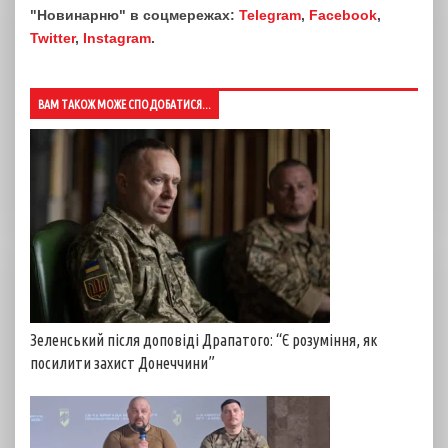
"Новинарню" в соцмережах:
Telegram
,
Facebook
,
Twitter
,
Instagram
.
ВАМ ТАКОЖ МОЖЕ СПОДОБАТИСЯ...
Зеленський після доповіді Драпатого: “Є розуміння, як
посилити захист Донеччини”