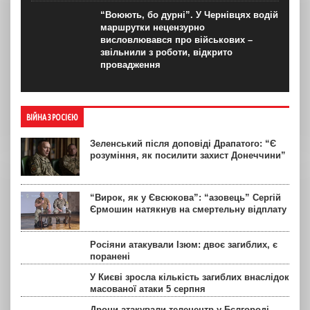
“Воюють, бо дурні”. У Чернівцях водій
маршрутки нецензурно
висловлювався про військових –
звільнили з роботи, відкрито
провадження
ВІЙНА З РОСІЄЮ
Зеленський після доповіді Драпатого: “Є
розуміння, як посилити захист Донеччини”
“Вирок, як у Євсюкова”: “азовець” Сергій
Єрмошин натякнув на смертельну відплату
Росіяни атакували Ізюм: двоє загиблих, є
поранені
У Києві зросла кількість загиблих внаслідок
масованої атаки 5 серпня
Дрони атакували телецентр у Бєлгороді