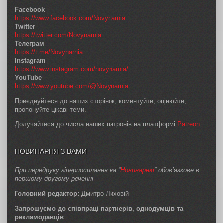
Facebook
https://www.facebook.com/Novynarnia
Twitter
https://twitter.com/Novynarnia
Телеграм
https://t.me/Novynarnia
Instagram
https://www.instagram.com/novynarnia/
YouTube
https://www.youtube.com/@Novynarnia
Приєднуйтеся до наших сторінок, коментуйте, оцінюйте,
пропонуйте цікаві теми.
Долучайтеся до числа наших патронів на платформі
Patreon
НОВИНАРНЯ З ВАМИ
При передруку гіперпосилання на “
Новинарню
” обов’язкове в
першому-другому реченні
Головний редактор:
Дмитро Лиховій
Запрошуємо до співпраці партнерів, однодумців та
рекламодавців