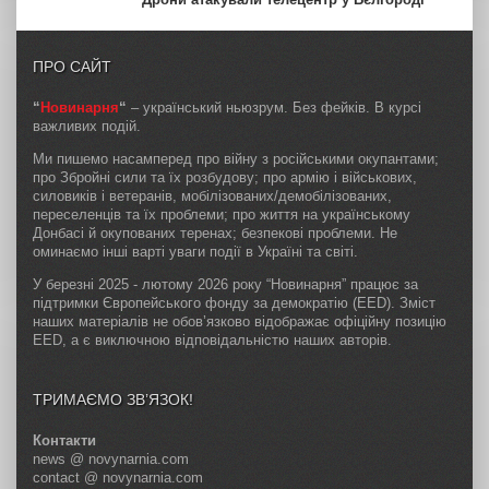
ПРО САЙТ
“
Новинарня
“
– український ньюзрум. Без фейків. В курсі
важливих подій.
Ми пишемо насамперед про війну з російськими окупантами;
про Збройні сили та їх розбудову; про армію і військових,
силовиків і ветеранів, мобілізованих/демобілізованих,
переселенців та їх проблеми; про життя на українському
Донбасі й окупованих теренах; безпекові проблеми. Не
оминаємо інші варті уваги події в Україні та світі.
У березні 2025 - лютому 2026 року “Новинарня” працює за
підтримки Європейського фонду за демократію (EED). Зміст
наших матеріалів не обов’язково відображає офіційну позицію
EED, а є виключною відповідальністю наших авторів.
ТРИМАЄМО ЗВ’ЯЗОК!
Контакти
news @ novynarnia.com
contact @ novynarnia.com