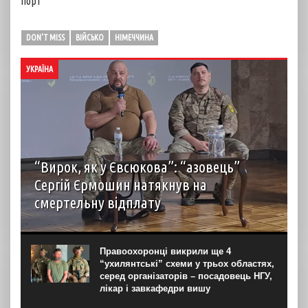
порт
DON'T MISS
ВІЙСЬКО
НІМЕЧЧИНА
УКРАЇНА
“Вирок, як у Євсюкова”: “азовець”
Сергій Єрмошин натякнув на
смертельну відплату
Капітан Сергій Єрмошин (“Єрмалай”), колишній
військовополонений, а нині – заступник командира
бригади з тилу, начальник тилу 12-ї бригади
Правоохоронці викрили ще 4
спеціального призначення НГУ “Азов”, вважає, що усіх
“ухилянтські” схеми у трьох областях,
росіян, дотичних до репресій...
серед організаторів – посадовець НГУ,
лікар і завкафедри вишу