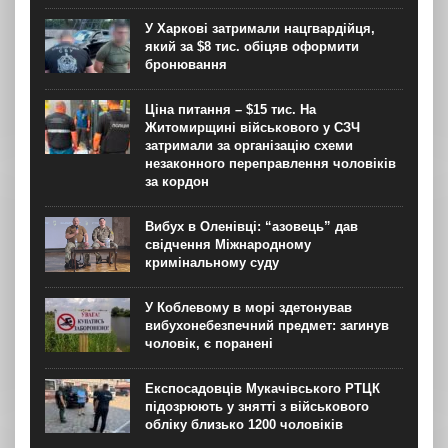
У Харкові затримали нацгвардійця,
який за $8 тис. обіцяв оформити
бронювання
Ціна питання – $15 тис. На
Житомирщині військового у СЗЧ
затримали за організацію схеми
незаконного переправлення чоловіків
за кордон
Вибух в Оленівці: “азовець” дав
свідчення Міжнародному
кримінальному суду
У Коблевому в морі здетонував
вибухонебезпечний предмет: загинув
чоловік, є поранені
Експосадовців Мукачівського РТЦК
підозрюють у знятті з військового
обліку близько 1200 чоловіків