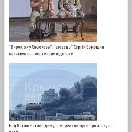
“Вирок, як у Євсюкова”: “азовець” Сергій Єрмошин
натякнув на смертельну відплату
Над Ялтою – стовп диму, в мережі пишуть про атаку на