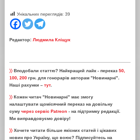
Унікальних переглядів:
39
Редактор:
Людмила Кліщук
〉〉
Вподобали статтю? Найкращий лайк - переказ
50,
100, 200
грн. для гонорарів авторам "Новинарні".
Наші рахунки –
тут
.
〉〉
Кожен читач "Новинарні" має змогу
налаштувати щомісячний переказ на довільну
суму
через сервіс Patreon
- на підтримку редакції.
Ми виправдовуємо довіру!
〉〉
Хочете читати більше якісних статей і цікавих
новин про Україну, що воює? Підписуйтесь на