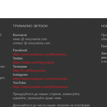
ТРИМАЄМО ЗВ’ЯЗОК!
НО
В
Контакти
При
news @ novynarnia.com
обо
contact @ novynarnia.com
Гол
Facebook
Зап
https://www.facebook.com/Novynarnia
рек
Twitter
e-m
https://twitter.com/Novynarnia
аємо
Телеграм
https://t.me/Novynarnia
Instagram
ацює
https://www.instagram.com/novynarnia/
YouTube
https://www.youtube.com/@Novynarnia
Приєднуйтеся до наших сторінок, коментуйте,
оцінюйте, пропонуйте цікаві теми.
Долучайтеся до числа наших патронів на платформі