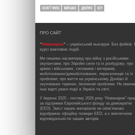
DON'T MISS
ВІЙСЬКО
ДНІПРО
ЗСУ
ПРО САЙТ
“
Новинарня
“
– український ньюзрум. Без фейків. 
курсі важливих подій.
Ми пишемо насамперед про війну з російськими
окупантами; про Збройні сили та їх розбудову; про
армію і військових, силовиків і ветеранів,
мобілізованих/демобілізованих, переселенців та їх
проблеми; про життя на українському Донбасі й
окупованих теренах; безпекові проблеми. Не омин
інші варті уваги події в Україні та світі.
У березні 2025 - лютому 2026 року “Новинарня” пр
за підтримки Європейського фонду за демократію
(EED). Зміст наших матеріалів не обов’язково
відображає офіційну позицію EED, а є виключною
відповідальністю наших авторів.