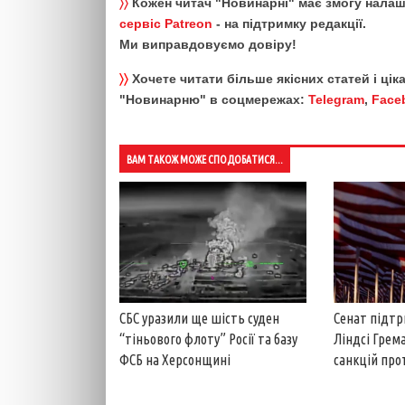
〉〉
Кожен читач "Новинарні" має змогу налаш
сервіс Patreon
- на підтримку редакції.
Ми виправдовуємо довіру!
〉〉
Хочете читати більше якісних статей і ці
"Новинарню" в соцмережах:
Telegram
,
Face
ВАМ ТАКОЖ МОЖЕ СПОДОБАТИСЯ...
СБС уразили ще шість суден
Сенат підтр
“тіньового флоту” Росії та базу
Ліндсі Грем
ФСБ на Херсонщині
санкцій прот