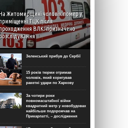
На Житомирщині чоловік помер у
приміщенні ТЦК після
проходження ВЛК: призначено
розслідування
6 серпня до територіального центру
комплектування на Житомирщині доставили
чоловіка, який фігурував як порушник правил
Зеленський прибув до Сербії
військового обліку. Під час перебування у
приміщенні він знепритомнів, а потім помер. Про
інцидент...
15 років тюрми отримав
чоловік, який коригував
ракетні удари по Харкову
За чотири роки
повномасштабної війни
квадратний метр у новобудовах
найбільше подорожчав на
Прикарпатті, – дослідження