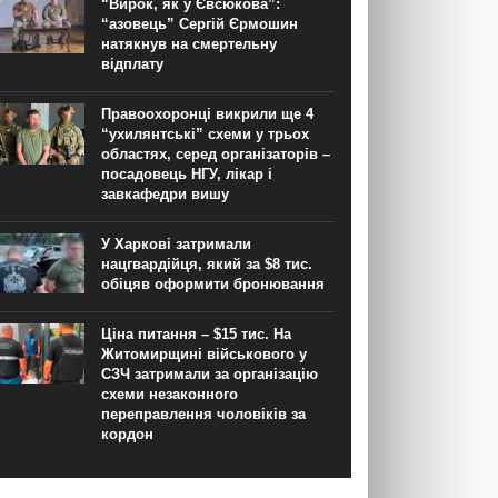
“Вирок, як у Євсюкова”:
“азовець” Сергій Єрмошин
натякнув на смертельну
відплату
Правоохоронці викрили ще 4
“ухилянтські” схеми у трьох
областях, серед організаторів –
посадовець НГУ, лікар і
завкафедри вишу
У Харкові затримали
нацгвардійця, який за $8 тис.
обіцяв оформити бронювання
Ціна питання – $15 тис. На
Житомирщині військового у
СЗЧ затримали за організацію
схеми незаконного
переправлення чоловіків за
кордон