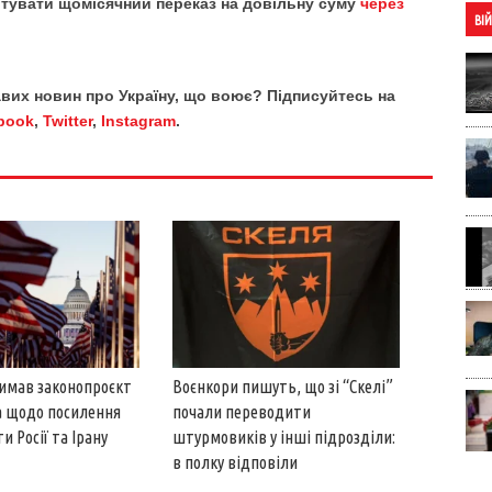
тувати щомісячний переказ на довільну суму
через
ВІ
кавих новин про Україну, що воює? Підписуйтесь на
book
,
Twitter
,
Instagram
.
имав законопроєкт
Воєнкори пишуть, що зі “Скелі”
а щодо посилення
почали переводити
и Росії та Ірану
штурмовиків у інші підрозділи:
в полку відповіли