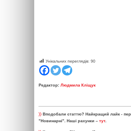
Унікальних переглядів:
90
Редактор:
Людмила Кліщук
〉〉
Вподобали статтю? Найкращий лайк - пе
"Новинарні". Наші рахунки –
тут
.