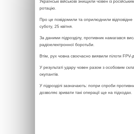
Українські військові знищили човен із російськ
ротацію.
Про це повідомили та оприлюднили відповідне 
суботу, 25 квітня.
За даними підрозділу, противник намагався вис
радіоелектронної боротьби.
Втім, рух човна своєчасно виявили пілоти FPV-др
У результаті удару човен разом з особовим с
окупантів.
У підрозділі зазначають: попри спроби противни
дозволяє зривати такі операції ще на підходах.