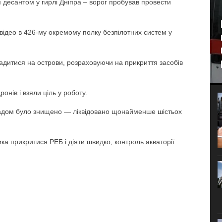
им десантом у гирлі Дніпра – ворог пробував провести
відео в 426-му окремому полку безпілотних систем у
адитися на острови, розраховуючи на прикриття засобів
онів і взяли ціль у роботу.
кладом було знищено — ліквідовано щонайменше шістьох
ка прикритися РЕБ і діяти швидко, контроль акваторії