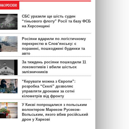
ЙНА З РОСІЄЮ
СБС уразили ще шість суден
“тіньового флоту” Росії та базу ФСБ
на Херсонщині
Росіяни вдарили по логістичному
перехрестю в Слов’янську: є
поранені, пошкоджені будинки та
авто
За тиждень росіяни пошкодили 11
локомотивів і вбили шістьох
залізничників
“Керувати можна з Європи”:
розробка “Скелі” дозволяє
управляти дронами за сотні
кілометрів від фронту
У Києві попрощалися з польським
волонтером Мареком Русеком-
Вольським, якого вбив російський
дрон у Харкові