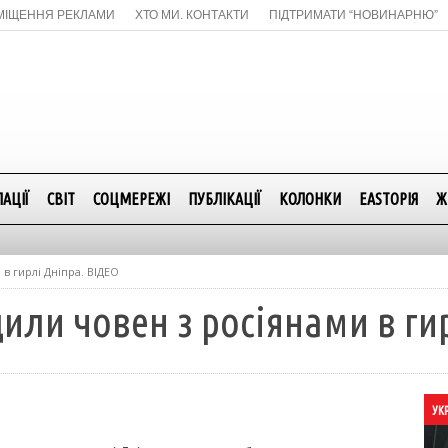
МІЩЕННЯ РЕКЛАМИ
ХТО МИ. КОНТАКТИ
ПІДТРИМАТИ “НОВИНАРНЮ”
АЦІЇ
СВІТ
СОЦМЕРЕЖІ
ПУБЛІКАЦІЇ
КОЛОНКИ
EASTОРІЯ
Ж
в гирлі Дніпра. ВІДЕО
ли човен з росіянами в ги
УК