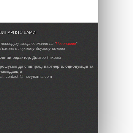
ВИНАРНЯ З ВАМИ
 передруку гіперпосилання на “
Новинарню
”
в’язкове в першому-другому реченні
овний редактор:
Дмитро Лиховій
рошуємо до співпраці партнерів, однодумців та
ламодавців
ail: contact @ novynarnia.com