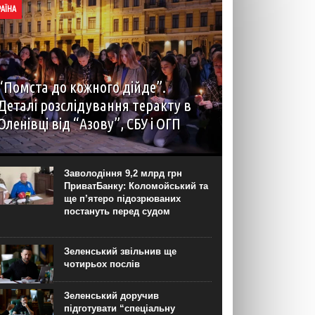
РАЇНА
“Помста до кожного дійде”.
Деталі розслідування теракту в
Оленівці від “Азову”, СБУ і ОГП
автор: Наталія Терамае 28 липня рідні вцілілих
“азовців” в Оленівці виступили із шокуючою
заявою. Мовляв, списки полонених у “бараці
Заволодіння 9,2 млрд грн
200”, де стався вибух, укладав полонений
ПриватБанку: Коломойський та
представник корпусу. Заява...
ще п’ятеро підозрюваних
постануть перед судом
Зеленський звільнив ще
чотирьох послів
Зеленський доручив
підготувати “спеціальну