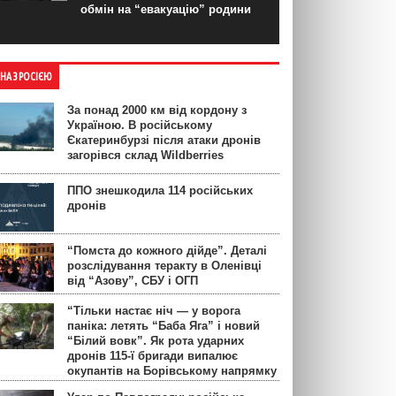
обмін на “евакуацію” родини
ЙНА З РОСІЄЮ
За понад 2000 км від кордону з
Україною. В російському
Єкатеринбурзі після атаки дронів
загорівся склад Wildberries
ППО знешкодила 114 російських
дронів
“Помста до кожного дійде”. Деталі
розслідування теракту в Оленівці
від “Азову”, СБУ і ОГП
“Тільки настає ніч — у ворога
паніка: летять “Баба Яга” і новий
“Білий вовк”. Як рота ударних
дронів 115-ї бригади випалює
окупантів на Борівському напрямку