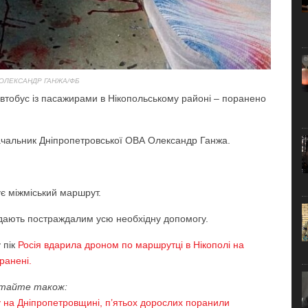
 ОЛЕКСАНДР ГАНЖА/ФБ
 автобус із пасажирами в Нікопольському районі – поранено
чальник Дніпропетровської ОВА Олександр Ганжа.
є міжміський маршрут.
надають постраждалим усю необхідну допомогу.
у пік
Росія вдарила дроном по маршрутці в Нікополі на
ранені.
тайте також:
ну на Дніпропетровщині, п’ятьох дорослих поранили