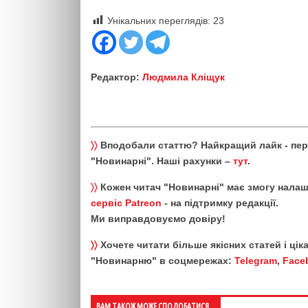
Унікальних переглядів:
23
Редактор:
Людмила Кліщук
〉〉
Вподобали статтю? Найкращий лайк - пе
"Новинарні". Наші рахунки –
тут
.
〉〉
Кожен читач "Новинарні" має змогу налаш
сервіс Patreon
- на підтримку редакції.
Ми виправдовуємо довіру!
〉〉
Хочете читати більше якісних статей і ці
"Новинарню" в соцмережах:
Telegram
,
Face
ВАМ ТАКОЖ МОЖЕ СПОДОБАТИСЯ...