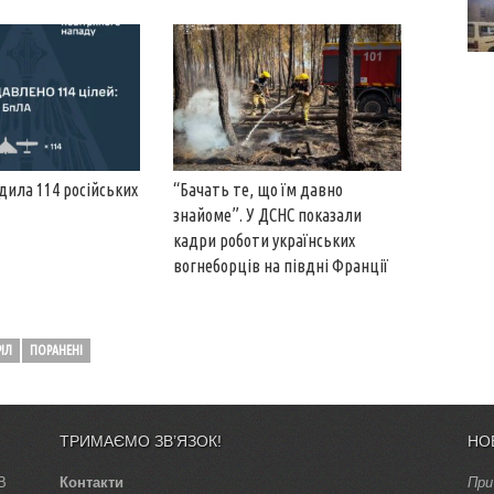
ила 114 російських
“Бачать те, що їм давно
знайоме”. У ДСНС показали
кадри роботи українських
вогнеборців на півдні Франції
ІЛ
ПОРАНЕНІ
ТРИМАЄМО ЗВ’ЯЗОК!
НО
В
Контакти
При