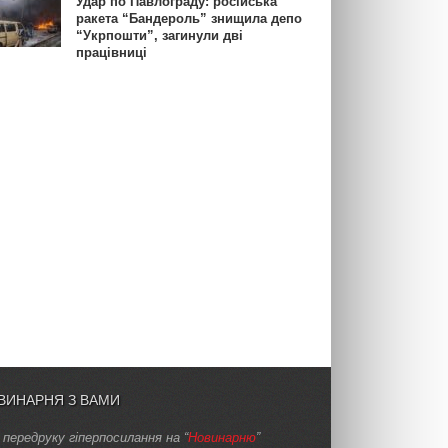
Удар по Павлограду: російська
ракета “Бандероль” знищила депо
“Укрпошти”, загинули дві
працівниці
ВИНАРНЯ З ВАМИ
 передруку гіперпосилання на “
Новинарню
”