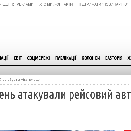
МІЩЕННЯ РЕКЛАМИ
ХТО МИ. КОНТАКТИ
ПІДТРИМАТИ “НОВИНАРНЮ”
АЦІЇ
СВІТ
СОЦМЕРЕЖІ
ПУБЛІКАЦІЇ
КОЛОНКИ
EASTОРІЯ
Ж
ий автобус на Нікопольщині
день атакували рейсовий ав