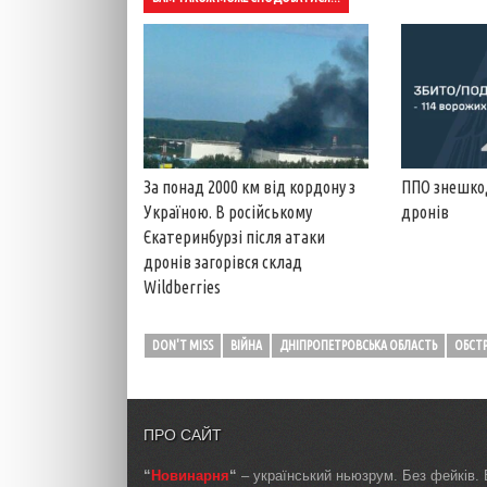
За понад 2000 км від кордону з
ППО знешкод
Україною. В російському
дронів
Єкатеринбурзі після атаки
дронів загорівся склад
Wildberries
DON'T MISS
ВІЙНА
ДНІПРОПЕТРОВСЬКА ОБЛАСТЬ
ОБСТР
ПРО САЙТ
“
Новинарня
“
– український ньюзрум. Без фейків. 