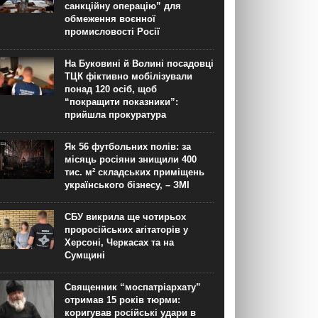
санкційну операцію” для
обмеження воєнної
промисловості Росії
На Буковині й Волині посадовці
ТЦК фіктивно мобілізували
понад 120 осіб, щоб
“покращити показники”:
прийшла прокуратура
Як 56 футбольних полів: за
місяць росіяни знищили 400
тис. м² складських приміщень
українського бізнесу, – ЗМІ
СБУ викрила ще чотирьох
проросійських агітаторів у
Херсоні, Черкасах та на
Сумщині
Священник “моспатріархату”
отримав 15 років тюрми:
коригував російські удари в