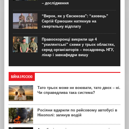
– дослідження
“Вирок, як у Євсюкова”: “азовець”
Сергій Єрмошин натякнув на
смертельну відплату
Правоохоронці викрили ще 4
“ухилянтські” схеми у трьох областях,
серед організаторів – посадовець НГУ,
лікар і завкафедри вишу
ВІЙНА З РОСІЄЮ
Тато трьох може не воювати, тато двох – ні.
Чи справедлива така система?
Росіяни вдарили по рейсовому автобусі в
Нікополі: загинув водій