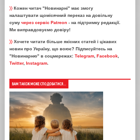
〉〉
Кожен читач "Новинарні" має змогу
налаштувати щомісячний переказ на довільну
суму
через сервіс Patreon
- на підтримку редакції.
Ми виправдовуємо довіру!
〉〉
Хочете читати більше якісних статей і цікавих
новин про Україну, що воює? Підписуйтесь на
"Новинарню" в соцмережах:
Telegram
,
Facebook
,
Twitter
,
Instagram
.
ВАМ ТАКОЖ МОЖЕ СПОДОБАТИСЯ...