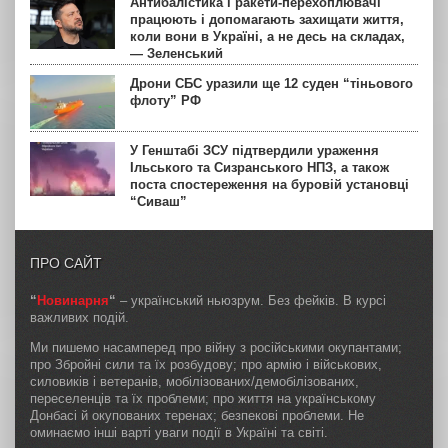
Антибалістика і ракети-перехоплювачі
працюють і допомагають захищати життя,
коли вони в Україні, а не десь на складах,
— Зеленський
Дрони СБС уразили ще 12 суден “тіньового
флоту” РФ
У Генштабі ЗСУ підтвердили ураження
Ільського та Сизранського НПЗ, а також
поста спостереження на буровій установці
“Сиваш”
ПРО САЙТ
“
Новинарня
“
– український ньюзрум. Без фейків. В курсі
важливих подій.
Ми пишемо насамперед про війну з російськими окупантами;
про Збройні сили та їх розбудову; про армію і військових,
силовиків і ветеранів, мобілізованих/демобілізованих,
переселенців та їх проблеми; про життя на українському
Донбасі й окупованих теренах; безпекові проблеми. Не
оминаємо інші варті уваги події в Україні та світі.