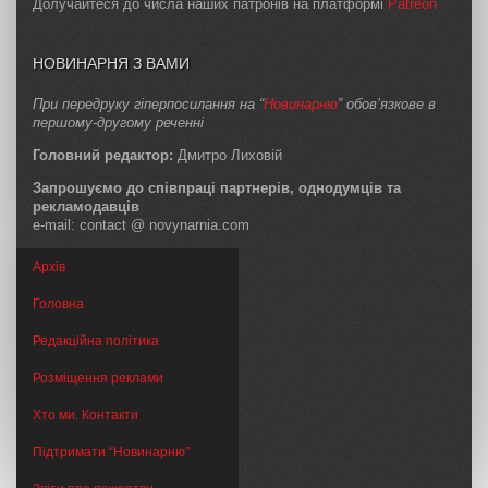
Долучайтеся до числа наших патронів на платформі
Patreon
НОВИНАРНЯ З ВАМИ
При передруку гіперпосилання на “
Новинарню
” обов’язкове в
першому-другому реченні
Головний редактор:
Дмитро Лиховій
Запрошуємо до співпраці партнерів, однодумців та
рекламодавців
e-mail: contact @ novynarnia.com
Архів
Головна
Редакційна політика
Розміщення реклами
Хто ми. Контакти
Підтримати “Новинарню”