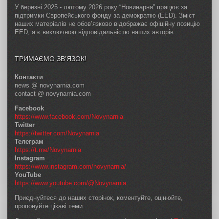
У березні 2025 - лютому 2026 року “Новинарня” працює за
підтримки Європейського фонду за демократію (EED). Зміст
наших матеріалів не обов’язково відображає офіційну позицію
EED, а є виключною відповідальністю наших авторів.
ТРИМАЄМО ЗВ’ЯЗОК!
Контакти
news @ novynarnia.com
contact @ novynarnia.com
Facebook
https://www.facebook.com/Novynarnia
Twitter
https://twitter.com/Novynarnia
Телеграм
https://t.me/Novynarnia
Instagram
https://www.instagram.com/novynarnia/
YouTube
https://www.youtube.com/@Novynarnia
Приєднуйтеся до наших сторінок, коментуйте, оцінюйте,
пропонуйте цікаві теми.