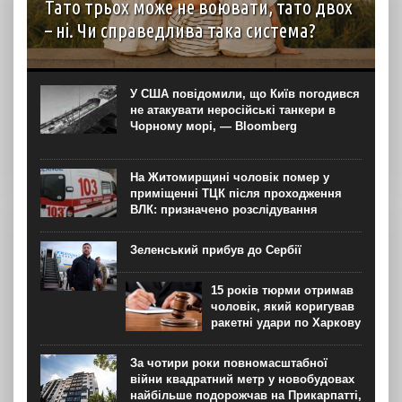
Тато трьох може не воювати, тато двох
– ні. Чи справедлива така система?
автор: Наталія Бушковська Мережею шириться хвиля
дописів про те, що чоловіків, батьків трьох і більше
дітей потрібно позбавити права відстрочки на
У США повідомили, що Київ погодився
мобілізацію. 4 серпня навіть було створено відповідну...
не атакувати неросійські танкери в
Чорному морі, — Bloomberg
На Житомирщині чоловік помер у
приміщенні ТЦК після проходження
ВЛК: призначено розслідування
Зеленський прибув до Сербії
15 років тюрми отримав
чоловік, який коригував
ракетні удари по Харкову
За чотири роки повномасштабної
війни квадратний метр у новобудовах
найбільше подорожчав на Прикарпатті,