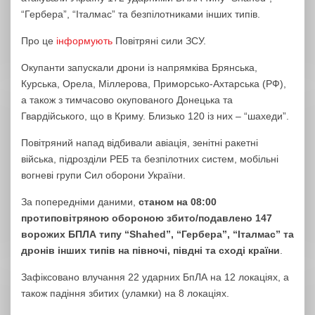
“Гербера”, “Італмас” та безпілотниками інших типів.
Про це
інформують
Повітряні сили ЗСУ.
Окупанти запускали дрони із напрямківа Брянська,
Курська, Орела, Міллерова, Приморсько-Ахтарська (РФ),
а також з тимчасово окупованого Донецька та
Гвардійського, що в Криму. Близько 120 із них – “шахеди”.
Повітряний напад відбивали авіація, зенітні ракетні
війська, підрозділи РЕБ та безпілотних систем, мобільні
вогневі групи Сил оборони України.
За попередніми даними,
станом на 08:00
протиповітряною обороною збито/подавлено 147
ворожих БПЛА типу “Shahed”, “Гербера”, “Італмас” та
дронів інших типів на півночі, півдні та сході країни
.
Зафіксовано влучання 22 ударних БпЛА на 12 локаціях, а
також падіння збитих (уламки) на 8 локаціях.