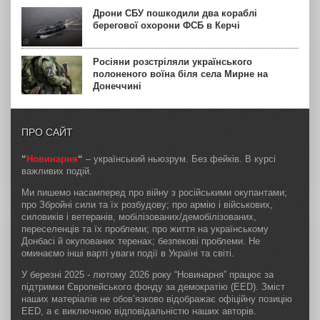
Дрони СБУ пошкодили два кораблі
берегової охорони ФСБ в Керчі
Росіяни розстріляли українського
полоненого воїна біля села Мирне на
Донеччині
ПРО САЙТ
“
Новинарня
“
– український ньюзрум. Без фейків. В курсі
важливих подій.
Ми пишемо насамперед про війну з російськими окупантами;
про Збройні сили та їх розбудову; про армію і військових,
силовиків і ветеранів, мобілізованих/демобілізованих,
переселенців та їх проблеми; про життя на українському
Донбасі й окупованих теренах; безпекові проблеми. Не
оминаємо інші варті уваги події в Україні та світі.
У березні 2025 - лютому 2026 року “Новинарня” працює за
підтримки Європейського фонду за демократію (EED). Зміст
наших матеріалів не обов’язково відображає офіційну позицію
EED, а є виключною відповідальністю наших авторів.