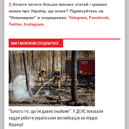
〉〉
Хочете читати більше якісних статей і цікавих
новин про Україну, що воює? Підписуйтесь на
"Новинарню" в соцмережах:
Telegram
,
Facebook
,
Twitter
,
Instagram
.
ВАМ ТАКОЖ МОЖЕ СПОДОБАТИСЯ...
“Бачать те, що їм давно знайоме”. У ДСНС показали
кадри роботи українських вогнеборців на півдні
Франції