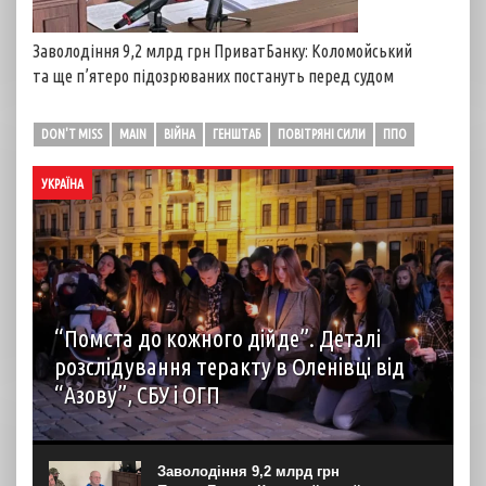
Заволодіння 9,2 млрд грн ПриватБанку: Коломойський
та ще п’ятеро підозрюваних постануть перед судом
DON'T MISS
MAIN
ВІЙНА
ГЕНШТАБ
ПОВІТРЯНІ СИЛИ
ППО
УКРАЇНА
“Помста до кожного дійде”. Деталі
розслідування теракту в Оленівці від
“Азову”, СБУ і ОГП
автор: Наталія Терамае 28 липня рідні вцілілих
“азовців” в Оленівці виступили із шокуючою заявою.
Мовляв, списки полонених у “бараці 200”, де стався
Заволодіння 9,2 млрд грн
вибух, укладав полонений представник корпусу. Заява...