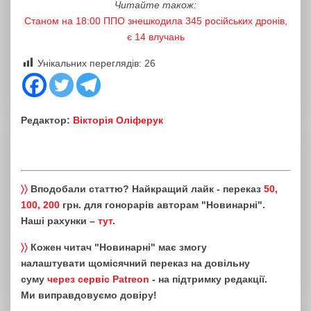
Читайте також:
Станом на 18:00 ППО знешкодила 345 російських дронів,
є 14 влучань
Унікальних переглядів:
26
Редактор:
Вікторія Оліферук
〉〉
Вподобали статтю? Найкращий лайк - переказ
50,
100, 200
грн. для гонорарів авторам "Новинарні".
Наші рахунки –
тут
.
〉〉
Кожен читач "Новинарні" має змогу
налаштувати щомісячний переказ на довільну
суму
через сервіс Patreon
- на підтримку редакції.
Ми виправдовуємо довіру!