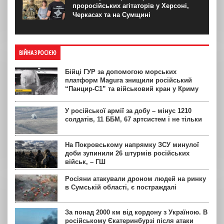
проросійських агітаторів у Херсоні,
Черкасах та на Сумщині
ВІЙНА З РОСІЄЮ
Бійці ГУР за допомогою морських
платформ Magura знищили російський
“Панцир-С1” та військовий кран у Криму
У російської армії за добу – мінус 1210
солдатів, 11 ББМ, 67 артсистем і не тільки
На Покровському напрямку ЗСУ минулої
доби зупинили 26 штурмів російських
військ, – ГШ
Росіяни атакували дроном людей на ринку
в Сумській області, є постраждалі
За понад 2000 км від кордону з Україною. В
російському Єкатеринбурзі після атаки