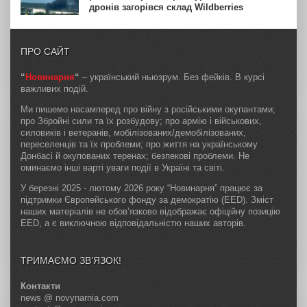
дронів загорівся склад Wildberries
ПРО САЙТ
“
Новинарня
“
– український ньюзрум. Без фейків. В курсі
важливих подій.
Ми пишемо насамперед про війну з російськими окупантами;
про Збройні сили та їх розбудову; про армію і військових,
силовиків і ветеранів, мобілізованих/демобілізованих,
переселенців та їх проблеми; про життя на українському
Донбасі й окупованих теренах; безпекові проблеми. Не
оминаємо інші варті уваги події в Україні та світі.
У березні 2025 - лютому 2026 року “Новинарня” працює за
підтримки Європейського фонду за демократію (EED). Зміст
наших матеріалів не обов’язково відображає офіційну позицію
EED, а є виключною відповідальністю наших авторів.
ТРИМАЄМО ЗВ’ЯЗОК!
Контакти
news @ novynarnia.com