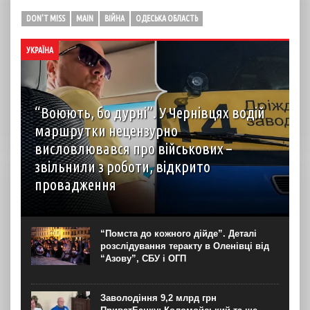
DON'T MISS
MAIN
ВІЙНА
ОДЕСЬКА ОБЛАСТЬ
УКРАЇНА
“Воюють, бо дурні”. У Чернівцях водій
маршрутки нецензурно
висловлювався про військових –
звільнили з роботи, відкрито
провадження
У Чернівцях звільнили водія автобуса на маршруті №14.
Це сталося через конфлікт із пасажирами, під час якого
чоловік, зокрема, нецензурно висловлювався про
“Помста до кожного дійде”. Деталі
військових. Правоохоронці розпочали кримінальне
розслідування теракту в Оленівці від
провадження за фактом...
“Азову”, СБУ і ОГП
Заволодіння 9,2 млрд грн