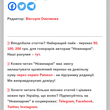
Редактор:
Вікторія Онісімова
〉〉
Вподобали статтю? Найкращий лайк - переказ
50,
100, 200
грн. для гонорарів авторам "Новинарні".
Наші рахунки –
тут
.
〉〉
Кожен читач "Новинарні" має змогу
налаштувати щомісячний переказ на довільну
суму
через сервіс Patreon
- на підтримку редакції.
Ми виправдовуємо довіру!
〉〉
Хочете читати більше якісних статей і цікавих
новин про Україну, що воює? Підписуйтесь на
"Новинарню" в соцмережах:
Telegram
,
Facebook
,
Twitter
,
Instagram
.