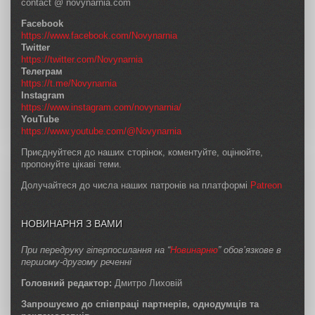
contact @ novynarnia.com
Facebook
https://www.facebook.com/Novynarnia
Twitter
https://twitter.com/Novynarnia
Телеграм
https://t.me/Novynarnia
Instagram
https://www.instagram.com/novynarnia/
YouTube
https://www.youtube.com/@Novynarnia
Приєднуйтеся до наших сторінок, коментуйте, оцінюйте,
пропонуйте цікаві теми.
Долучайтеся до числа наших патронів на платформі
Patreon
НОВИНАРНЯ З ВАМИ
При передруку гіперпосилання на “
Новинарню
” обов’язкове в
першому-другому реченні
Головний редактор:
Дмитро Лиховій
Запрошуємо до співпраці партнерів, однодумців та