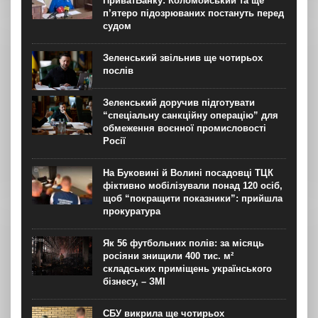
ПриватБанку: Коломойський та ще
п’ятеро підозрюваних постануть перед
судом
Зеленський звільнив ще чотирьох
послів
Зеленський доручив підготувати
“спеціальну санкційну операцію” для
обмеження воєнної промисловості
Росії
На Буковині й Волині посадовці ТЦК
фіктивно мобілізували понад 120 осіб,
щоб “покращити показники”: прийшла
прокуратура
Як 56 футбольних полів: за місяць
росіяни знищили 400 тис. м²
складських приміщень українського
бізнесу, – ЗМІ
СБУ викрила ще чотирьох