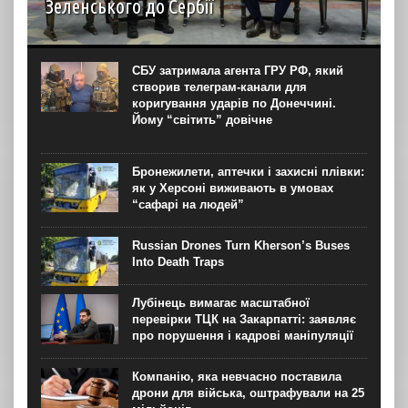
Зеленського до Сербії
Візит Володимира Зеленського до Белграда став
першим в історії українсько-сербських відносин візитом
президента України до Сербії. Попри те, що Белград
СБУ затримала агента ГРУ РФ, який
залишається одним із найбільш проросійських партнерів
створив телеграм-канали для
у Європі й...
коригування ударів по Донеччині.
Йому “світить” довічне
Бронежилети, аптечки і захисні плівки:
як у Херсоні виживають в умовах
“сафарі на людей”
Russian Drones Turn Kherson’s Buses
Into Death Traps
Лубінець вимагає масштабної
перевірки ТЦК на Закарпатті: заявляє
про порушення і кадрові маніпуляції
Компанію, яка невчасно поставила
дрони для війська, оштрафували на 25