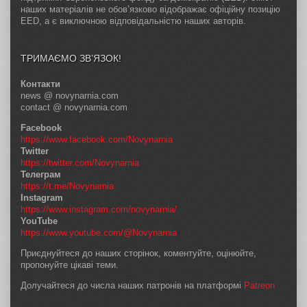
наших матеріалів не обов’язково відображає офіційну позицію
EED, а є виключною відповідальністю наших авторів.
ТРИМАЄМО ЗВ’ЯЗОК!
Контакти
news @ novynarnia.com
contact @ novynarnia.com
Facebook
https://www.facebook.com/Novynarnia
Twitter
https://twitter.com/Novynarnia
Телеграм
https://t.me/Novynarnia
Instagram
https://www.instagram.com/novynarnia/
YouTube
https://www.youtube.com/@Novynarnia
Приєднуйтеся до наших сторінок, коментуйте, оцінюйте,
пропонуйте цікаві теми.
Долучайтеся до числа наших патронів на платформі
Patreon