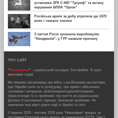
установки ЗРК С-400 “Тріумф” та антену
керування БПЛА “Оріон”
Російська армія за добу втратила ще 1470
вояк і чимало техніки
З квітня Росія зупинила виробництво
“Кинджалів”: у ГУР назвали причину
ПРО САЙТ
“
Новинарня
“
– український ньюзрум. Без фейків. В курсі
важливих подій.
Ми пишемо насамперед про війну з російськими окупантами;
про Збройні сили та їх розбудову; про армію і військових,
силовиків і ветеранів, мобілізованих/демобілізованих,
переселенців та їх проблеми; про життя на українському
Донбасі й окупованих теренах; безпекові проблеми. Не
оминаємо інші варті уваги події в Україні та світі.
У березні 2025 - лютому 2026 року “Новинарня” працює за
підтримки Європейського фонду за демократію (EED). Зміст