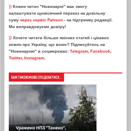
〉〉
Кожен читач "Новинарні" має змогу
налаштувати щомісячний переказ на довільну
суму
через сервіс Patreon
- на підтримку редакції.
Ми виправдовуємо довіру!
〉〉
Хочете читати більше якісних статей і цікавих
новин про Україну, що воює? Підписуйтесь на
"Новинарню" в соцмережах:
Telegram
,
Facebook
,
Twitter
,
Instagram
.
ВАМ ТАКОЖ МОЖЕ СПОДОБАТИСЯ...