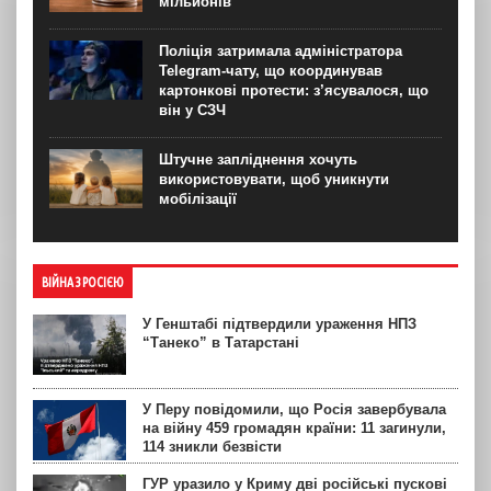
мільйонів
Поліція затримала адміністратора
Telegram-чату, що координував
картонкові протести: з’ясувалося, що
він у СЗЧ
Штучне запліднення хочуть
використовувати, щоб уникнути
мобілізації
ВІЙНА З РОСІЄЮ
У Генштабі підтвердили ураження НПЗ
“Танеко” в Татарстані
У Перу повідомили, що Росія завербувала
на війну 459 громадян країни: 11 загинули,
114 зникли безвісти
ГУР уразило у Криму дві російські пускові