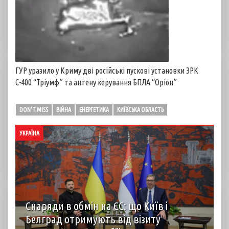
ГУР уразило у Криму дві російські пускові установки ЗРК
С-400 “Тріумф” та антену керування БПЛА “Оріон”
DON'T MISS
ВІЙНА
ЕНЕРГЕТИКА
КИЇВСЬКА ОБЛАСТЬ
УКРАЇНА
Снаряди в обмін на ЄС: що Київ і
Белград отримують від візиту