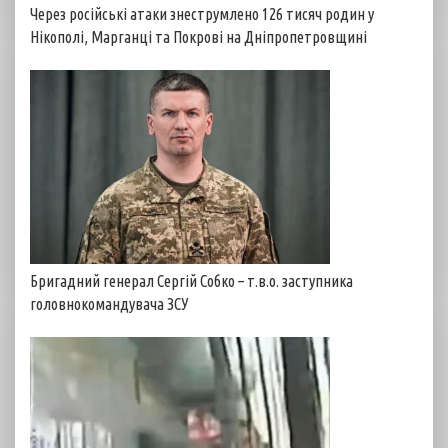
Через російські атаки знеструмлено 126 тисяч родин у
Нікополі, Марганці та Покрові на Дніпропетровщині
Бригадний генерал Сергій Собко – т.в.о. заступника
головнокомандувача ЗСУ