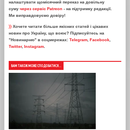
налаштувати щомісячний переказ на довільну
суму
через сервіс Patreon
- на підтримку редакції.
Ми виправдовуємо довіру!
〉〉
Хочете читати більше якісних статей і цікавих
новин про Україну, що воює? Підписуйтесь на
"Новинарню" в соцмережах:
Telegram
,
Facebook
,
Twitter
,
Instagram
.
ВАМ ТАКОЖ МОЖЕ СПОДОБАТИСЯ...