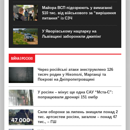
Майора ВСП підозрюють у вимаганні
$10 тис. від військового за “вирішення
питання” із СЗЧ
У Яворівському нацпарку на
Львівщині заборонили джипінг
ВІЙНА З РОСІЄЮ
Через російські атаки знеструмлено 126
тисяч родин у Нікополі, Марганці та
Покрові на Дніпропетровщині
У росіян – мінус ще одна САУ “Мста-С”:
попрацювали дронарі 151 омбр
Сили оборони за липень знищили понад 2
тис. артсистем росіян, загалом – понад 47
тис., – ГШ