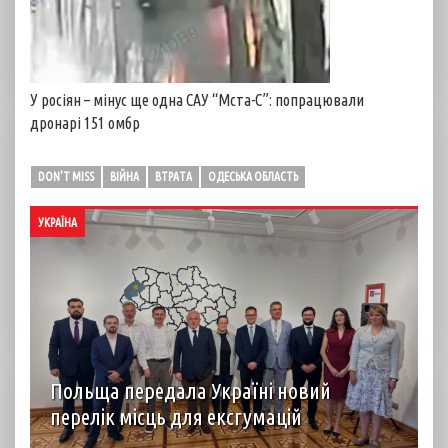
У росіян – мінус ще одна САУ “Мста-С”: попрацювали
дронарі 151 омбр
DON'T MISS
ВІЙНА
ВТРАТА
ОДЕСЬКА ОБЛАСТЬ
УКРАЇНА
Польща передала Україні новий
перелік місць для ексгумацій