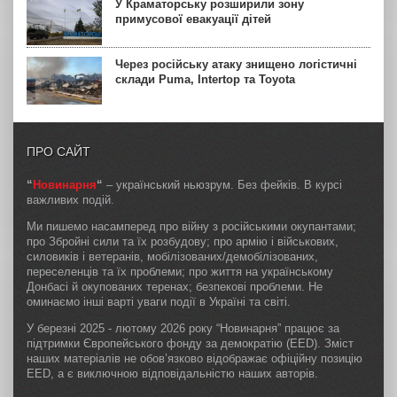
У Краматорську розширили зону
примусової евакуації дітей
Через російську атаку знищено логістичні
склади Puma, Intertop та Toyota
ПРО САЙТ
“
Новинарня
“
– український ньюзрум. Без фейків. В курсі
важливих подій.
Ми пишемо насамперед про війну з російськими окупантами;
про Збройні сили та їх розбудову; про армію і військових,
силовиків і ветеранів, мобілізованих/демобілізованих,
переселенців та їх проблеми; про життя на українському
Донбасі й окупованих теренах; безпекові проблеми. Не
оминаємо інші варті уваги події в Україні та світі.
У березні 2025 - лютому 2026 року “Новинарня” працює за
підтримки Європейського фонду за демократію (EED). Зміст
наших матеріалів не обов’язково відображає офіційну позицію
EED, а є виключною відповідальністю наших авторів.