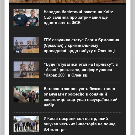
У Львові 5 серпня пройшло засідання Українсько-
польської робочої групи у справах гідних поховань, у
межах якого Польща передала перелік місць для
Наводив балістичні ракети на Київ:
проведення подальших робіт на території України. Про
СБУ заявила про затримання ще
це...
одного агента ФСБ
ГПУ озвучила статус Сергія Єрмошина
(Єрмалая) у кримінальному
проваджені щодо вибуху в Оленівці
“Буде готуватися етап на Горлівку”: в
“Азові” розказали, як формувався
“барак 200” в Оленівці
Ветеранів запрошують безкоштовно
опанувати професію в сонячній
енергетиці: стартував всеукраїнський
набір
У Києві викрили кол-центр, який
ошукав чеських інвесторів на понад
8,4 млн грн