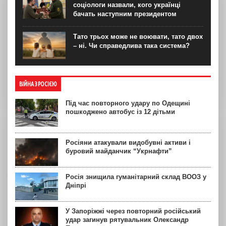
соціологи назвали, кого українці
бачать наступним президентом
Тато трьох може не воювати, тато двох
– ні. Чи справедлива така система?
ВІЙНА З РОСІЄЮ
Під час повторного удару по Одещині
пошкоджено автобус із 12 дітьми
Росіяни атакували видобувні активи і
буровий майданчик “Укрнафти”
Росія знищила гуманітарний склад ВООЗ у
Дніпрі
У Запоріжжі через повторний російський
удар загинув рятувальник Олександр