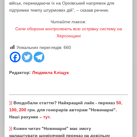
військ, перекидаючи їх на Оріхівський напрямок для
підтримки темпу штурмових дій”, – сказав речник.
Читайте також:
Сили оборони контролюють всю острівну систему на
Херсонщині
Унікальних переглядів:
660
Редактор:
Людмила Кліщук
〉〉
Вподобали статтю? Найкращий лайк - переказ
50,
100, 200
грн. для гонорарів авторам "Новинарні".
Наші рахунки –
тут
.
〉〉
Кожен читач "Новинарні" має змогу
налаштувати щомісячний переказ на довільну