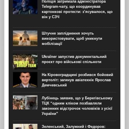
Поліція затримала адміністратора
невчасно поставлені дрони. Про це свідчить рішення
Telegram-чату, що координував
суду...
картонкові протести: з’ясувалося, що
він у СЗЧ
Штучне запліднення хочуть
використовувати, щоб уникнути
мобілізації
Ukraїner запустив документальний
проєкт про військові спільноти
На Кіровоградщині розбився бойовий
вертоліт: загинув авіатехнік Ярослав
Демчевський
Лубінець заявив, що у Берегівському
ТЦК “одним кліком позбавляли
законних відстрочок чоловіків з усієї
України”
Зеленський, Залужний і Федоров: