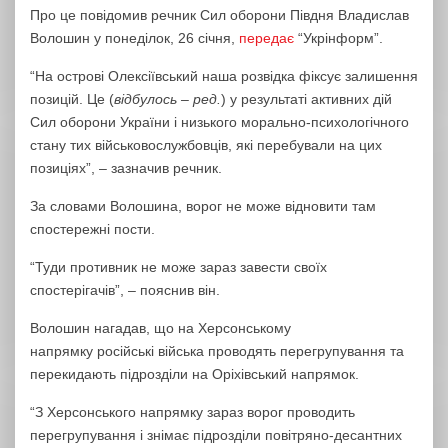
Про це повідомив речник Сил оборони Півдня Владислав
Волошин у понеділок, 26 січня,
передає
“Укрінформ”.
“На острові Олексіївський наша розвідка фіксує залишення
позицій. Це (
відбулось – ред.
) у результаті активних дій
Сил оборони України і низького морально-психологічного
стану тих військовослужбовців, які перебували на цих
позиціях”, – зазначив речник.
За словами Волошина, ворог не може відновити там
спостережні пости.
“Туди противник не може зараз завести своїх
спостерігачів”, – пояснив він.
Волошин нагадав, що на Херсонському
напрямку російські війська проводять перегрупування та
перекидають підрозділи на Оріхівський напрямок.
“З Херсонського напрямку зараз ворог проводить
перегрупування і знімає підрозділи повітряно-десантних