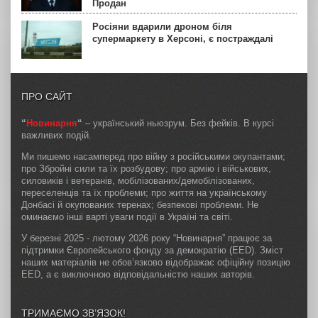
Продан
Росіяни вдарили дроном біля
супермаркету в Херсоні, є постраждалі
ПРО САЙТ
“
Новинарня
“
– український ньюзрум. Без фейків. В курсі
важливих подій.
Ми пишемо насамперед про війну з російськими окупантами;
про Збройні сили та їх розбудову; про армію і військових,
силовиків і ветеранів, мобілізованих/демобілізованих,
переселенців та їх проблеми; про життя на українському
Донбасі й окупованих теренах; безпекові проблеми. Не
оминаємо інші варті уваги події в Україні та світі.
У березні 2025 - лютому 2026 року “Новинарня” працює за
підтримки Європейського фонду за демократію (EED). Зміст
наших матеріалів не обов’язково відображає офіційну позицію
EED, а є виключною відповідальністю наших авторів.
ТРИМАЄМО ЗВ’ЯЗОК!