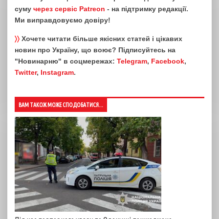
суму
через сервіс Patreon
- на підтримку редакції.
Ми виправдовуємо довіру!
〉〉
Хочете читати більше якісних статей і цікавих
новин про Україну, що воює? Підписуйтесь на
"Новинарню" в соцмережах:
Telegram
,
Facebook
,
Twitter
,
Instagram
.
ВАМ ТАКОЖ МОЖЕ СПОДОБАТИСЯ...