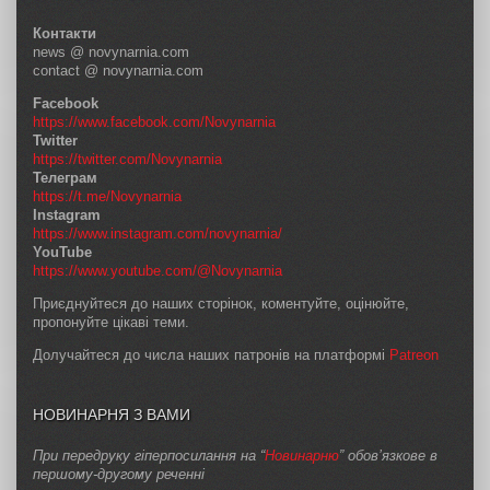
Контакти
news @ novynarnia.com
contact @ novynarnia.com
Facebook
https://www.facebook.com/Novynarnia
Twitter
https://twitter.com/Novynarnia
Телеграм
https://t.me/Novynarnia
Instagram
https://www.instagram.com/novynarnia/
YouTube
https://www.youtube.com/@Novynarnia
Приєднуйтеся до наших сторінок, коментуйте, оцінюйте,
пропонуйте цікаві теми.
Долучайтеся до числа наших патронів на платформі
Patreon
НОВИНАРНЯ З ВАМИ
При передруку гіперпосилання на “
Новинарню
” обов’язкове в
першому-другому реченні