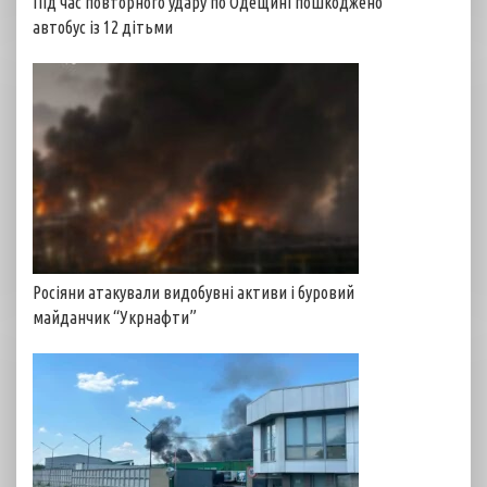
Під час повторного удару по Одещині пошкоджено
автобус із 12 дітьми
Росіяни атакували видобувні активи і буровий
майданчик “Укрнафти”