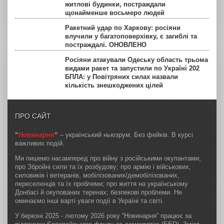
житлові будинки, постраждали
щонайменше восьмеро людей
Ракетний удар по Харкову: росіяни
влучили у багатоповерхівку, є загиблі та
постраждалі. ОНОВЛЕНО
Росіяни атакували Одеську область трьома
видами ракет та запустили по Україні 202
БПЛА: у Повітряних силах назвали
кількість знешкоджених цілей
ПРО САЙТ
“
Новинарня
“
– український ньюзрум. Без фейків. В курсі
важливих подій.
Ми пишемо насамперед про війну з російськими окупантами;
про Збройні сили та їх розбудову; про армію і військових,
силовиків і ветеранів, мобілізованих/демобілізованих,
переселенців та їх проблеми; про життя на українському
Донбасі й окупованих теренах; безпекові проблеми. Не
оминаємо інші варті уваги події в Україні та світі.
У березні 2025 - лютому 2026 року “Новинарня” працює за