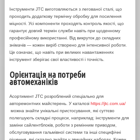
Інструменти JTC виготовляються з легованої сталі, що
проходить додаткову термічну обробку для посилення
міцності. Усі компоненти проходять контроль якості, що
гарантує довгий термін служби навіть при щоденному
професійному використанні. Від викруток до складних
знімачів — кожен виріб створено для інтенсивної роботи.
Це означає, що навіть при великих навантаженнях
інструмент зберігає свої властивості і точність.
Орієнтація на потреби
автомеханіків
Асортимент JTC розроблений спеціально для
авторемонтних майстерень. У каталозі
https://jtc.com.ua/
можна знайти унікальні пристосування, які суттєво
полегшують складні процеси, наприклад: інструменти для
заміни сайлентблоків, роботи з ремінним приводом,
обслуговування гальмівної системи та інші специфічні
рішення, які складно знайти у звичайних наборах. Кожен