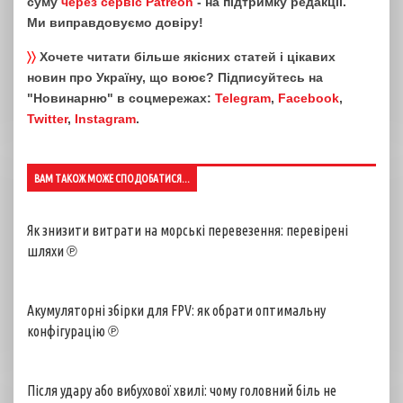
суму
через сервіс Patreon
- на підтримку редакції.
Ми виправдовуємо довіру!
〉〉
Хочете читати більше якісних статей і цікавих
новин про Україну, що воює? Підписуйтесь на
"Новинарню" в соцмережах:
Telegram
,
Facebook
,
Twitter
,
Instagram
.
ВАМ ТАКОЖ МОЖЕ СПОДОБАТИСЯ...
Як знизити витрати на морські перевезення: перевірені
шляхи ℗
Акумуляторні збірки для FPV: як обрати оптимальну
конфігурацію ℗
Після удару або вибухової хвилі: чому головний біль не