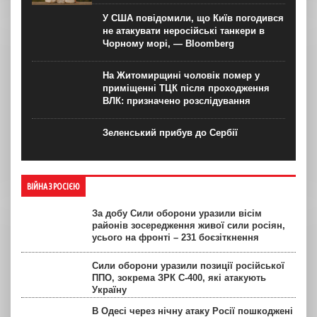
У США повідомили, що Київ погодився
не атакувати неросійські танкери в
Чорному морі, — Bloomberg
На Житомирщині чоловік помер у
приміщенні ТЦК після проходження
ВЛК: призначено розслідування
Зеленський прибув до Сербії
ВІЙНА З РОСІЄЮ
За добу Сили оборони уразили вісім
районів зосередження живої сили росіян,
усього на фронті – 231 боєзіткнення
Сили оборони уразили позиції російської
ППО, зокрема ЗРК С-400, які атакують
Україну
В Одесі через нічну атаку Росії пошкоджені