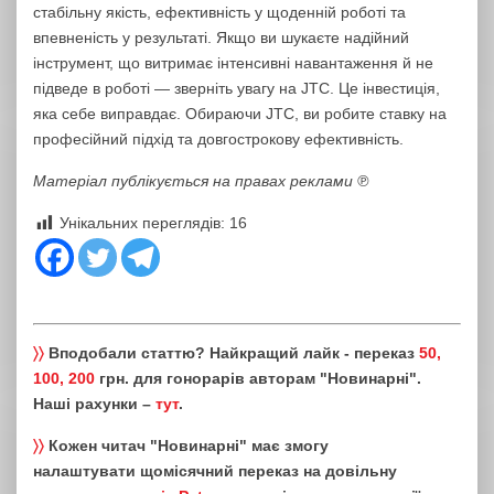
стабільну якість, ефективність у щоденній роботі та
впевненість у результаті. Якщо ви шукаєте надійний
інструмент, що витримає інтенсивні навантаження й не
підведе в роботі — зверніть увагу на JTC. Це інвестиція,
яка себе виправдає. Обираючи JTC, ви робите ставку на
професійний підхід та довгострокову ефективність.
Матеріал публікується на правах реклами ℗
Унікальних переглядів:
16
〉〉
Вподобали статтю? Найкращий лайк - переказ
50,
100, 200
грн. для гонорарів авторам "Новинарні".
Наші рахунки –
тут
.
〉〉
Кожен читач "Новинарні" має змогу
налаштувати щомісячний переказ на довільну