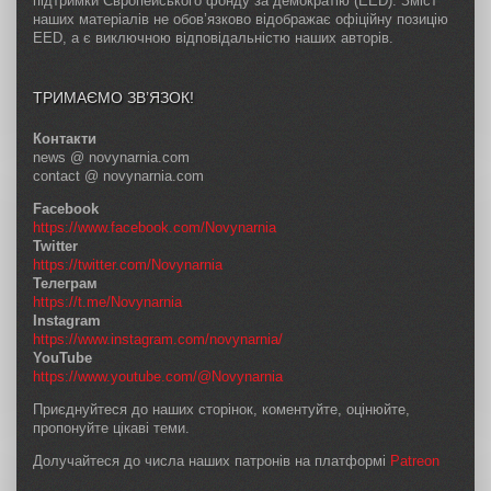
підтримки Європейського фонду за демократію (EED). Зміст
наших матеріалів не обов’язково відображає офіційну позицію
EED, а є виключною відповідальністю наших авторів.
ТРИМАЄМО ЗВ’ЯЗОК!
Контакти
news @ novynarnia.com
contact @ novynarnia.com
Facebook
https://www.facebook.com/Novynarnia
Twitter
https://twitter.com/Novynarnia
Телеграм
https://t.me/Novynarnia
Instagram
https://www.instagram.com/novynarnia/
YouTube
https://www.youtube.com/@Novynarnia
Приєднуйтеся до наших сторінок, коментуйте, оцінюйте,
пропонуйте цікаві теми.
Долучайтеся до числа наших патронів на платформі
Patreon