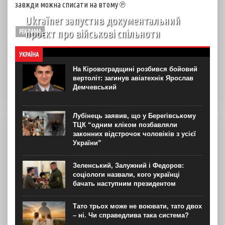
завжди можна списати на втому ℗
Ukraїner запустив документальний
проєкт про військові спільноти
РЕКЛАМА
На YouTube-каналі Ukraїner W відбулася прем’єра
УКРАЇНА
першої серії нового документального проєкту “Мілітарі
спільноти”. Про це “Новинарні” повідомили в Ukraїner.
На Кіровоградщині розбився бойовий
“Кожна серія присвячена окремій спільноті — її історії,
вертоліт: загинув авіатехнік Ярослав
цінностям, внутрішній...
Демчевський
Лубінець заявив, що у Берегівському
ТЦК “одним кліком позбавляли
законних відстрочок чоловіків з усієї
України”
Зеленський, Залужний і Федоров:
соціологи назвали, кого українці
бачать наступним президентом
Тато трьох може не воювати, тато двох
– ні. Чи справедлива така система?