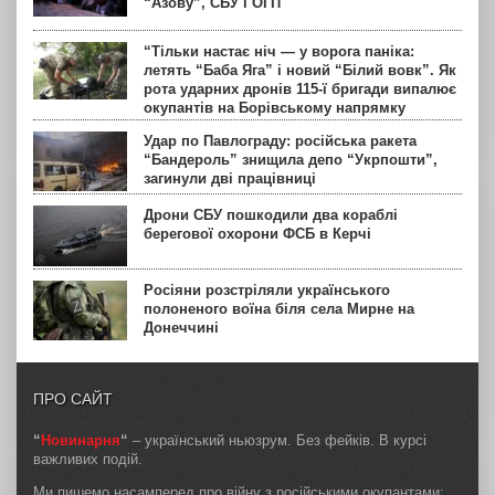
“Азову”, СБУ і ОГП
“Тільки настає ніч — у ворога паніка:
летять “Баба Яга” і новий “Білий вовк”. Як
рота ударних дронів 115-ї бригади випалює
окупантів на Борівському напрямку
Удар по Павлограду: російська ракета
“Бандероль” знищила депо “Укрпошти”,
загинули дві працівниці
Дрони СБУ пошкодили два кораблі
берегової охорони ФСБ в Керчі
Росіяни розстріляли українського
полоненого воїна біля села Мирне на
Донеччині
ПРО САЙТ
“
Новинарня
“
– український ньюзрум. Без фейків. В курсі
важливих подій.
Ми пишемо насамперед про війну з російськими окупантами;