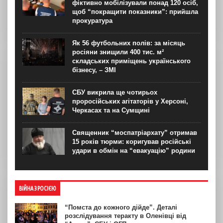
фіктивно мобілізували понад 120 осіб,
щоб “покращити показники”: прийшла
прокуратура
Як 56 футбольних полів: за місяць
росіяни знищили 400 тис. м²
складських приміщень українського
бізнесу, – ЗМІ
СБУ викрила ще чотирьох
проросійських агітаторів у Херсоні,
Черкасах та на Сумщині
Священник “моспатріархату” отримав
15 років тюрми: коригував російські
удари в обмін на “евакуацію” родини
ВІЙНА З РОСІЄЮ
“Помста до кожного дійде”. Деталі
розслідування теракту в Оленівці від