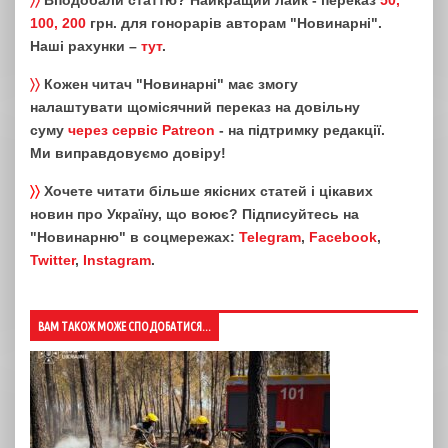
〉〉
Вподобали статтю? Найкращий лайк - переказ
50,
100, 200
грн. для гонорарів авторам "Новинарні".
Наші рахунки –
тут
.
〉〉
Кожен читач "Новинарні" має змогу
налаштувати щомісячний переказ на довільну
суму
через сервіс Patreon
- на підтримку редакції.
Ми виправдовуємо довіру!
〉〉
Хочете читати більше якісних статей і цікавих
новин про Україну, що воює? Підписуйтесь на
"Новинарню" в соцмережах:
Telegram
,
Facebook
,
Twitter
,
Instagram
.
ВАМ ТАКОЖ МОЖЕ СПОДОБАТИСЯ...