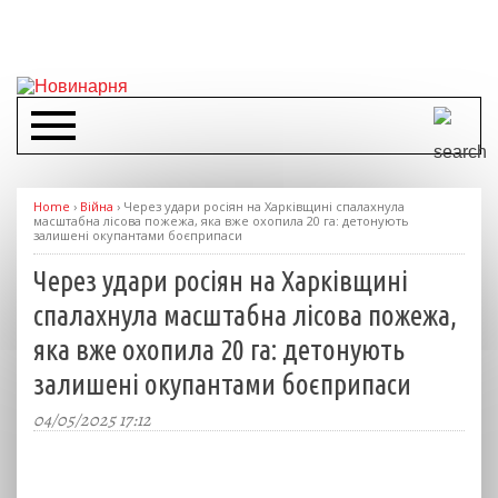
Home
›
Війна
›
Через удари росіян на Харківщині спалахнула
масштабна лісова пожежа, яка вже охопила 20 га: детонують
залишені окупантами боєприпаси
Через удари росіян на Харківщині
спалахнула масштабна лісова пожежа,
яка вже охопила 20 га: детонують
залишені окупантами боєприпаси
04/05/2025 17:12