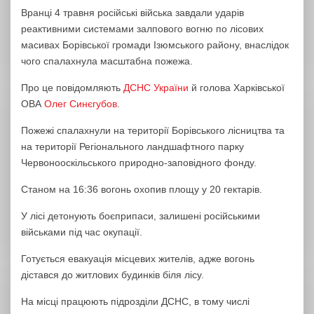
Вранці 4 травня російські війська завдали ударів
реактивними системами залпового вогню по лісових
масивах Борівської громади Ізюмського району, внаслідок
чого спалахнула масштабна пожежа.
Про це повідомляють
ДСНС України
й голова Харківської
ОВА
Олег Синєгубов
.
Пожежі спалахнули на території Борівського лісництва та
на території Регіонального ландшафтного парку
Червонооскільського природно-заповідного фонду.
Станом на 16:36 вогонь охопив площу у 20 гектарів.
У лісі детонують боєприпаси, залишені російськими
військами під час окупації.
Готується евакуація місцевих жителів, адже вогонь
дістався до житлових будинків біля лісу.
На місці працюють підрозділи ДСНС, в тому числі