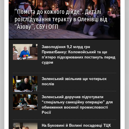
“Помста до кожного дійде”. Деталі
розслідування теракту в Оленівці від
“Азову”, СБУ і ОГП
автор: Наталія Терамае 28 липня рідні вцілілих
“азовців” в Оленівці виступили із шокуючою заявою.
Мовляв, списки полонених у “бараці 200”, де стався
Заволодіння 9,2 млрд грн
вибух, укладав полонений представник корпусу. Заява...
ПриватБанку: Коломойський та ще
п’ятеро підозрюваних постануть перед
судом
Зеленський звільнив ще чотирьох
послів
Зеленський доручив підготувати
“спеціальну санкційну операцію” для
обмеження воєнної промисловості
Росії
На Буковині й Волині посадовці ТЦК