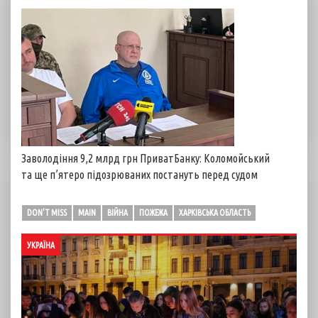
Заволодіння 9,2 млрд грн ПриватБанку: Коломойський
та ще п’ятеро підозрюваних постануть перед судом
DON'T MISS
MAIN
ВІЙНА
ПОЖЕЖА
ХАРКІВСЬКА ОБЛАСТЬ
УКРАЇНА