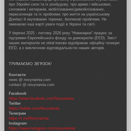
про Збройні сили та їх розбудову; про армію і військових,
силовиків і ветеранів, мобілізованих/демобілізованих,
переселенців та їх проблеми; про життя на українському
Донбасі й окупованих теренах; безпекові проблеми. Не
оминаємо інші варті уваги події в Україні та світі.
У березні 2025 - лютому 2026 року “Новинарня” працює за
підтримки Європейського фонду за демократію (EED). Зміст
наших матеріалів не обов’язково відображає офіційну позицію
EED, а є виключною відповідальністю наших авторів.
ТРИМАЄМО ЗВ’ЯЗОК!
Контакти
news @ novynarnia.com
contact @ novynarnia.com
Facebook
https://www.facebook.com/Novynarnia
Twitter
https://twitter.com/Novynarnia
Телеграм
https://t.me/Novynarnia
Instagram
https://www.instagram.com/novynarnia/