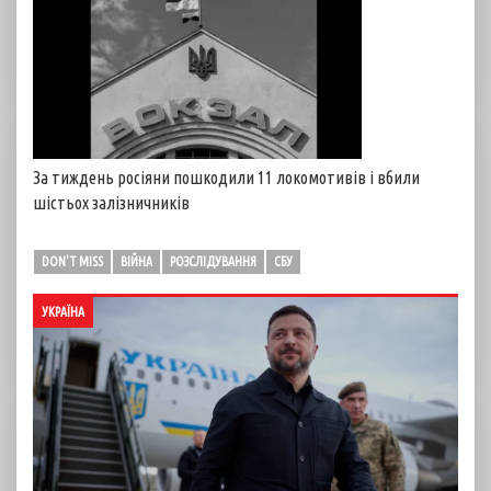
За тиждень росіяни пошкодили 11 локомотивів і вбили
шістьох залізничників
DON'T MISS
ВІЙНА
РОЗСЛІДУВАННЯ
СБУ
УКРАЇНА