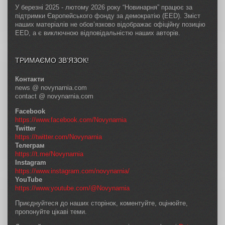
У березні 2025 - лютому 2026 року “Новинарня” працює за
підтримки Європейського фонду за демократію (EED). Зміст
наших матеріалів не обов’язково відображає офіційну позицію
EED, а є виключною відповідальністю наших авторів.
ТРИМАЄМО ЗВ’ЯЗОК!
Контакти
news @ novynarnia.com
contact @ novynarnia.com
Facebook
https://www.facebook.com/Novynarnia
Twitter
https://twitter.com/Novynarnia
Телеграм
https://t.me/Novynarnia
Instagram
https://www.instagram.com/novynarnia/
YouTube
https://www.youtube.com/@Novynarnia
Приєднуйтеся до наших сторінок, коментуйте, оцінюйте,
пропонуйте цікаві теми.