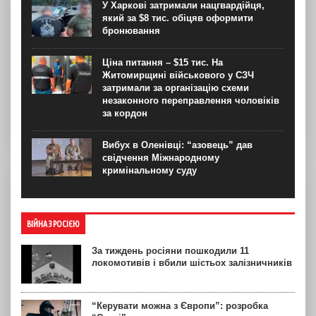
У Харкові затримали нацгвардійця,
який за $8 тис. обіцяв оформити
бронювання
Ціна питання – $15 тис. На
Житомирщині військового у СЗЧ
затримали за організацію схеми
незаконного переправлення чоловіків
за кордон
Вибух в Оленівці: “азовець” дав
свідчення Міжнародному
кримінальному суду
ВІЙНА З РОСІЄЮ
За тиждень росіяни пошкодили 11
локомотивів і вбили шістьох залізничників
“Керувати можна з Європи”: розробка