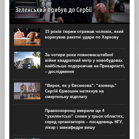
Зеленський прибув до Сербії
Президент України Володимир Зеленський прибув до
Сербії разом із делегацією. Під час візиту він планує
провести переговори з президентом Александром
15 років тюрми отримав чоловік, який
Вучичем та прем’єр-міністром Джуро Мацутом. Про це
коригував ракетні удари по Харкову
Зеленський повідомив...
За чотири роки повномасштабної
війни квадратний метр у новобудовах
найбільше подорожчав на Прикарпатті,
– дослідження
“Вирок, як у Євсюкова”: “азовець”
Сергій Єрмошин натякнув на
смертельну відплату
Правоохоронці викрили ще 4
“ухилянтські” схеми у трьох областях,
серед організаторів – посадовець НГУ,
лікар і завкафедри вишу