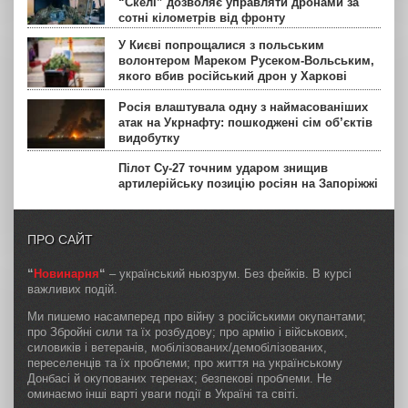
“Скелі” дозволяє управляти дронами за
сотні кілометрів від фронту
У Києві попрощалися з польським
волонтером Мареком Русеком-Вольським,
якого вбив російський дрон у Харкові
Росія влаштувала одну з наймасованіших
атак на Укрнафту: пошкоджені сім об’єктів
видобутку
Пілот Су-27 точним ударом знищив
артилерійську позицію росіян на Запоріжжі
ПРО САЙТ
“
Новинарня
“
– український ньюзрум. Без фейків. В курсі
важливих подій.
Ми пишемо насамперед про війну з російськими окупантами;
про Збройні сили та їх розбудову; про армію і військових,
силовиків і ветеранів, мобілізованих/демобілізованих,
переселенців та їх проблеми; про життя на українському
Донбасі й окупованих теренах; безпекові проблеми. Не
оминаємо інші варті уваги події в Україні та світі.