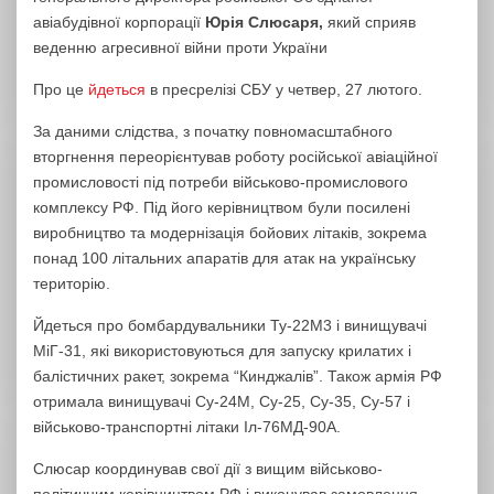
авіабудівної корпорації
Юрія Слюсаря,
який сприяв
веденню агресивної війни проти України
Про це
йдеться
в пресрелізі СБУ у четвер, 27 лютого.
За даними слідства, з початку повномасштабного
вторгнення переорієнтував роботу російської авіаційної
промисловості під потреби військово-промислового
комплексу РФ. Під його керівництвом були посилені
виробництво та модернізація бойових літаків, зокрема
понад 100 літальних апаратів для атак на українську
територію.
Йдеться про бомбардувальники Ту-22М3 і винищувачі
МіГ-31, які використовуються для запуску крилатих і
балістичних ракет, зокрема “Кинджалів”. Також армія РФ
отримала винищувачі Су-24М, Су-25, Су-35, Су-57 і
військово-транспортні літаки Іл-76МД-90А.
Слюсар координував свої дії з вищим військово-