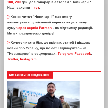
100, 200
грн. для гонорарів авторам "Новинарні".
Наші рахунки –
тут
.
〉〉
Кожен читач "Новинарні" має змогу
налаштувати щомісячний переказ на довільну
суму
через сервіс Patreon
- на підтримку редакції.
Ми виправдовуємо довіру!
〉〉
Хочете читати більше якісних статей і цікавих
новин про Україну, що воює? Підписуйтесь на
"Новинарню" в соцмережах:
Telegram
,
Facebook
,
Twitter
,
Instagram
.
ВАМ ТАКОЖ МОЖЕ СПОДОБАТИСЯ...