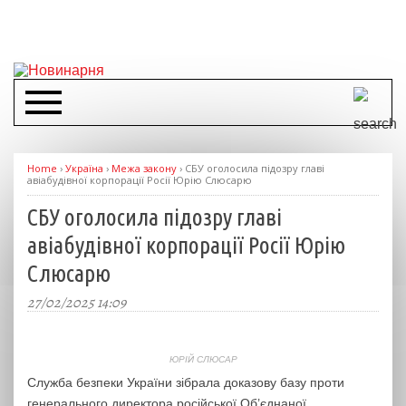
Home
›
Україна
›
Межа закону
›
СБУ оголосила підозру главі
авіабудівної корпорації Росії Юрію Слюсарю
СБУ оголосила підозру главі
авіабудівної корпорації Росії Юрію
Слюсарю
27/02/2025 14:09
ЮРІЙ СЛЮСАР
Служба безпеки України зібрала доказову базу проти
генерального директора російської Об’єднаної