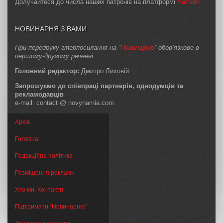
Долучайтеся до числа наших патронів на платформі
Patreon
НОВИНАРНЯ З ВАМИ
При передруку гіперпосилання на “
Новинарню
” обов’язкове в
першому-другому реченні
Головний редактор:
Дмитро Лиховій
Запрошуємо до співпраці партнерів, однодумців та
рекламодавців
e-mail: contact @ novynarnia.com
Архів
Головна
Редакційна політика
Розміщення реклами
Хто ми. Контакти
Підтримати “Новинарню”