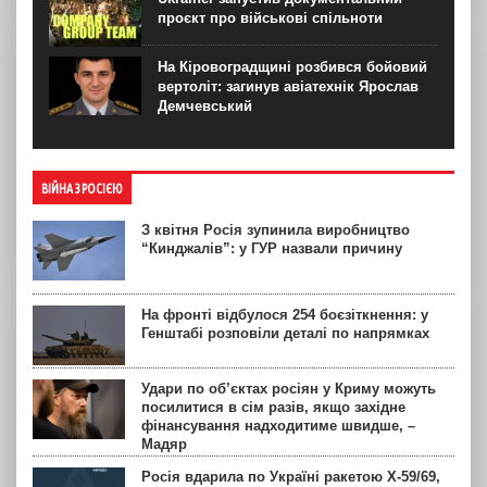
проєкт про військові спільноти
На Кіровоградщині розбився бойовий
вертоліт: загинув авіатехнік Ярослав
Демчевський
ВІЙНА З РОСІЄЮ
З квітня Росія зупинила виробництво
“Кинджалів”: у ГУР назвали причину
На фронті відбулося 254 боєзіткнення: у
Генштабі розповіли деталі по напрямках
Удари по об’єктах росіян у Криму можуть
посилитися в сім разів, якщо західне
фінансування надходитиме швидше, –
Мадяр
Росія вдарила по Україні ракетою Х-59/69,