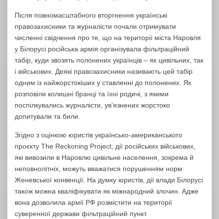
Після повномасштабного вторгнення українські
правозахисники та журналісти почали отримувати
численні свідчення про те, що на території міста Наровля
у Білорусі російська армія організувала фільтраційний
табір, куди звозять полонених українців – як цивільних, так
і військових. Деякі правозахисники називають цей табір
одним із найжорстокіших у ставленні до полонених. Як
розповіли колишні бранці та їхні родичі, з якими
поспілкувались журналісти, ув’язнених жорстоко
допитували та били.
Згідно з оцінкою юристів українсько-американського
проєкту The Reckoning Project, дії російських військових,
які вивозили в Наровлю цивільне населення, зокрема й
неповнолітніх, можуть вважатися порушенням норм
Женевської конвенції. На думку юристів, дії влади Білорусі
також можна кваліфікувати як міжнародний злочин. Адже
вона дозволила армії РФ розмістити на території
суверенної держави фільтраційний пункт.