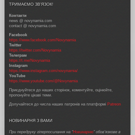
ТРИМАЄМО ЗВ’ЯЗОК!
Контакти
news @ novynarnia.com
contact @ novynarnia.com
Facebook
https://www.facebook.com/Novynarnia
Twitter
https://twitter.com/Novynarnia
Телеграм
https://t.me/Novynarnia
Instagram
https://www.instagram.com/novynarnia/
YouTube
https://www.youtube.com/@Novynarnia
Приєднуйтеся до наших сторінок, коментуйте, оцінюйте,
пропонуйте цікаві теми.
Долучайтеся до числа наших патронів на платформі
Patreon
НОВИНАРНЯ З ВАМИ
При передруку гіперпосилання на “
Новинарню
” обов’язкове в