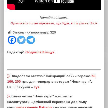
Читайте також:
Лукашенко почав міркувати, що буде, коли рухне Росія
Унікальних переглядів:
320
Редактор:
Людмила Кліщук
〉〉
Вподобали статтю? Найкращий лайк - переказ
50,
100, 200
грн. для гонорарів авторам "Новинарні".
Наші рахунки –
тут
.
〉〉
Кожен читач "Новинарні" має змогу
налаштувати щомісячний переказ на довільну
суму
через сервіс Patreon
- на підтримку редакції.