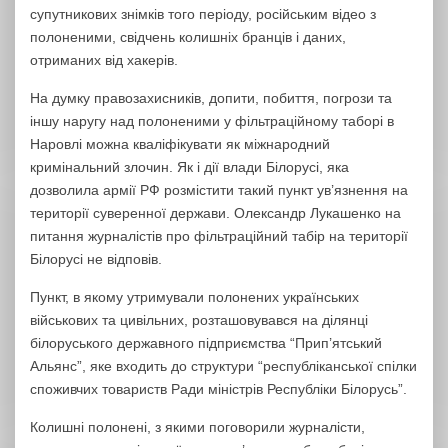
супутникових знімків того періоду, російським відео з
полоненими, свідчень колишніх бранців і даних,
отриманих від хакерів.
На думку правозахисників, допити, побиття, погрози та
іншу наругу над полоненими у фільтраційному таборі в
Наровлі можна кваліфікувати як міжнародний
кримінальний злочин. Як і дії влади Білорусі, яка
дозволила армії РФ розмістити такий пункт ув’язнення на
території суверенної держави. Олександр Лукашенко на
питання журналістів про фільтраційний табір на території
Білорусі не відповів.
Пункт, в якому утримували полонених українських
військових та цивільних, розташовувався на ділянці
білоруського державного підприємства “Прип’ятський
Альянс”, яке входить до структури “республіканської спілки
споживчих товариств Ради міністрів Республіки Білорусь”.
Колишні полонені, з якими поговорили журналісти,