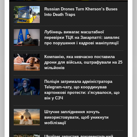
бельгійська журналістка з Херсону для “Новинарні“
Термін “сафарі на людей” (human safari) – явище з 1990-
Russian Drones Turn Kherson’s Buses
х часів Боснійської війни, коли, за...
Into Death Traps
Лубінець вимагає масштабної
перевірки ТЦК на Закарпатті: заявляє
про порушення і кадрові маніпуляції
Компанію, яка невчасно поставила
дрони для війська, оштрафували на 25
мільйонів
Поліція затримала адміністратора
Telegram-чату, що координував
картонкові протести: з’ясувалося, що
він у СЗЧ
Штучне запліднення хочуть
використовувати, щоб уникнути
мобілізації
Ukraїner запустив документальний