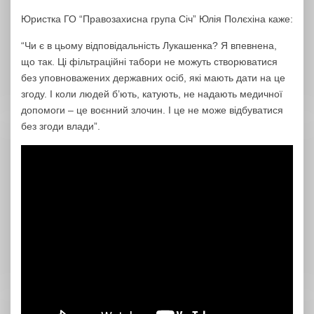
Юристка ГО “Правозахисна група Січ” Юлія Полєхіна каже:
“Чи є в цьому відповідальність Лукашенка? Я впевнена,
що так. Ці фільтраційні табори не можуть створюватися
без уповноважених державних осіб, які мають дати на це
згоду. І коли людей б’ють, катують, не надають медичної
допомоги – це воєнний злочин. І це не може відбуватися
без згоди влади”.