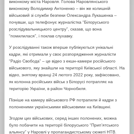
виконкому міста Наровля. Голова Наровлянського
виконкому Володимир Антоненко – він же колишній
військовий зі служби безпеки Олександра Лукашенка –
почувши, що телефонує журналістка “Білоруського
розслідувальницького центру”, сказав, що вона
“помилилася”, і поклав слухавку.
У розслідуванні також вперше публікуються унікальні
кадри, які отримали у своє розпорядження журналісти
“Радіо Свобода” – це відео з екшн-камери російського
військового, яку знайшли на території Київської області. На
відео, знятому вранці 24 лютого 2022 року, зафіксовано,
як колонна російських військ з Білорусі потрапляє на
територію України, в район Чорнобиля.
Пізніше на камеру військового РФ потрапили й кадри з
полоненими українськими військовими на Київщині.
Згодом цих військових, серед інших полонених, можна
було побачити на території білоруського “Прип’ятського
альянсу” у Наровлі у пропагандистському сюжеті НТВ.