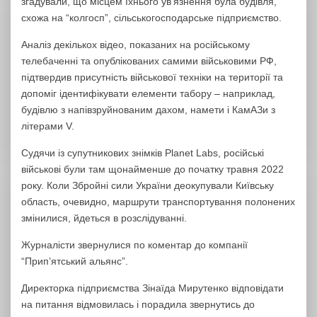
згадували, що місцем їхнього ув’язнення була будівля,
схожа на “колгосп”, сільськогосподарське підприємство.
Аналіз декількох відео, показаних на російському
телебаченні та опублікованих самими військовими РФ,
підтвердив присутність військової техніки на території та
допоміг ідентифікувати елементи табору – наприклад,
будівлю з напівзруйнованим дахом, намети і КамАЗи з
літерами V.
Судячи із супутникових знімків Planet Labs, російські
військові були там щонайменше до початку травня 2022
року. Коли Збройні сили України деокупували Київську
область, очевидно, маршрути транспортування полонених
змінилися, йдеться в розслідуванні.
Журналісти звернулися по коментар до компанії
“Прип’ятський альянс”.
Директорка підприємства Зінаїда Мирутенко відповідати
на питання відмовилась і порадила звернутись до