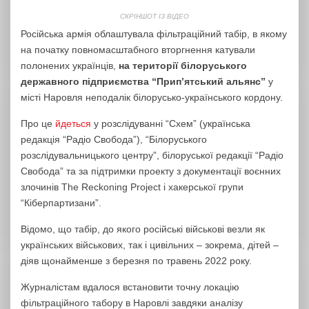
СКРІНШОТ ІЗ ВІДЕО
Російська армія облаштувала фільтраційний табір, в якому
на початку повномасштабного вторгнення катували
полонених українців,
на території білоруського
державного підприємства “Прип’ятський альянс”
у
місті Наровля неподалік білорусько-українського кордону.
Про це
йдеться
у розслідуванні “Схем” (українська
редакція “Радіо Свобода”), “Білоруського
розслідувальницького центру”, білоруської редакції “Радіо
Свобода” та за підтримки проекту з документації воєнних
злочинів The Reckoning Project і хакерської групи
“Кіберпартизани”.
Відомо, що табір, до якого російські військові везли як
українських військових, так і цивільних – зокрема, дітей –
діяв щонайменше з березня по травень 2022 року.
Журналістам вдалося встановити точну локацію
фільтраційного табору в Наровлі завдяки аналізу