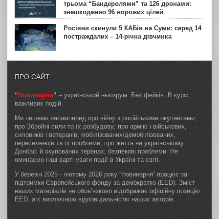
трьома “Бандеролями” та 126 дронами:
знешкоджено 96 ворожих цілей
Росіяни скинули 5 КАБів на Суми: серед 14
постраждалих – 14-річна дівчинка
ПРО САЙТ
“
Новинарня
“
– український ньюзрум. Без фейків. В курсі
важливих подій.
Ми пишемо насамперед про війну з російськими окупантами;
про Збройні сили та їх розбудову; про армію і військових,
силовиків і ветеранів, мобілізованих/демобілізованих,
переселенців та їх проблеми; про життя на українському
Донбасі й окупованих теренах; безпекові проблеми. Не
оминаємо інші варті уваги події в Україні та світі.
У березні 2025 - лютому 2026 року “Новинарня” працює за
підтримки Європейського фонду за демократію (EED). Зміст
наших матеріалів не обов’язково відображає офіційну позицію
EED, а є виключною відповідальністю наших авторів.