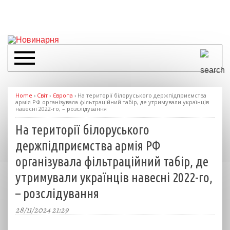
Home
›
Світ
›
Європа
›
На території білоруського держпідприємства
армія РФ організувала фільтраційний табір, де утримували українців
навесні 2022-го, – розслідування
На території білоруського
держпідприємства армія РФ
організувала фільтраційний табір, де
утримували українців навесні 2022-го,
– розслідування
28/11/2024 21:29