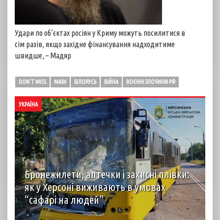
Удари по об’єктах росіян у Криму можуть посилитися в
сім разів, якщо західне фінансування надходитиме
швидше, – Мадяр
DON'T MISS
MAIN
БІЛОРУСЬ
ВІЙНА
ВОЄННІ ЗЛОЧИНИ РФ
УКРАЇНА
Бронежилети, аптечки і захисні плівки:
як у Херсоні виживають в умовах
“сафарі на людей”
автор: Вірджинія Нгуєн Хоанг (Virginie Nguyen Hoang)